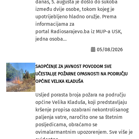
danas, 5. augusta je došlo do sukoba
između dvije osobe, tokom kojeg je
upotrijebljeno hladno oružje. Prema
informacijama za
portal Radiosarajevo.ba iz MUP-a USK,
jedna osoba...
05/08/2026
SAOPĆENJE ZA JAVNOST POVODOM SVE
UČESTALIJE POŽARNE OPASNOSTI NA PODRUČJU
OPĆINE VELIKA KLADUŠA
Usljed porasta broja požara na području
općine Velika Kladuša, koji predstavljaju
kršenje propisa ozabrani nekontrolisanog
paljenja vatre, naročito one sa štetnim
posljedicama, obraćamo se
ovimalarmantnim upozorenjem. Sve više je