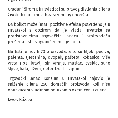
Građani širom BiH svjedoci su pravog divljanja cijena
životnih namirnica bez razumnog uporišta.
Da bojkot može imati pozitivne efekta potvrđeno je u
Hrvatskoj s obzirom da je Vlada Hrvatske sa
predstavnicima trgovačkih lanaca i proizvođača
proširila listu s ograničenim cijenama.
Na listi je novih 70 proizvoda, a to su hljeb, peciva,
palenta, tjestenina, dvopek, pašteta, kobasica, više
vrsta ribe, kravlji sir, vrhnje, maslac, cvekla, suhe
šljive, kafa, džem, deterdženti, sapuni…
Trgovački lanac Konzum u Hrvatskoj najavio je
sniženje cijena 250 domaćih proizvoda koji nisu
obuhvaćeni vladinom odlukom o ograničenju cijena.
Izvor: Klix.ba