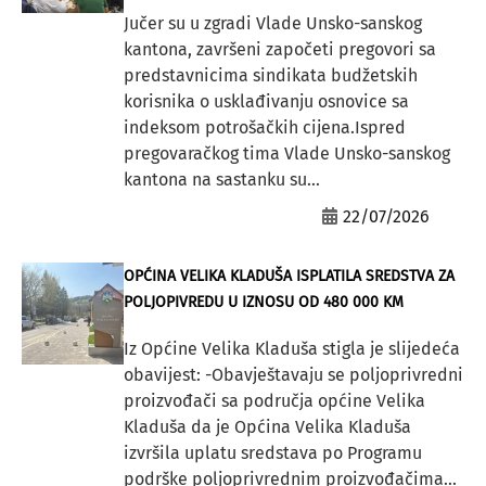
Jučer su u zgradi Vlade Unsko-sanskog
kantona, završeni započeti pregovori sa
predstavnicima sindikata budžetskih
korisnika o usklađivanju osnovice sa
indeksom potrošačkih cijena.Ispred
pregovaračkog tima Vlade Unsko-sanskog
kantona na sastanku su...
22/07/2026
OPĆINA VELIKA KLADUŠA ISPLATILA SREDSTVA ZA
POLJOPIVREDU U IZNOSU OD 480 000 KM
Iz Općine Velika Kladuša stigla je slijedeća
obavijest: -Obavještavaju se poljoprivredni
proizvođači sa područja općine Velika
Kladuša da je Općina Velika Kladuša
izvršila uplatu sredstava po Programu
podrške poljoprivrednim proizvođačima...