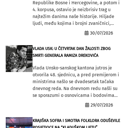
Republike Bosne i Hercegovine, a potom i
4. korpusa, ostavio je neizbrisiv trag u
najtežim danima naše historije. Hiljade
ljudi, među kojima i brojni zvaničnici,...
30/07/2026
VLADA USK: U ČETVRTAK DAN ŽALOSTI ZBOG
SMRTI GENERALA RAMIZA DREKOVIĆA
Vlada Unsko-sanskog kantona jutros je
otvorila 48. sjednicu, a pred premijerom i
ministrima našlo se dvadesetak tačaka
dnevnog reda. Na dnevnom redu našli su
se sporazumi o osnovicama i bodovima...
29/07/2026
KRAJIŠKA SOFRA I SMOTRA FOLKLORA ODUŠEVILE
POSJETIOCE NA “KLADUŠKOM LJETU”