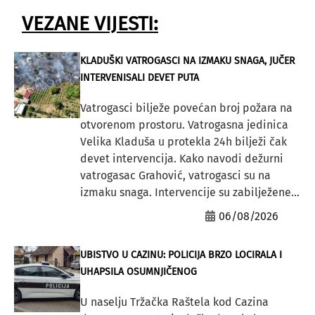
VEZANE VIJESTI:
KLADUŠKI VATROGASCI NA IZMAKU SNAGA, JUČER
INTERVENISALI DEVET PUTA
Vatrogasci bilježe povećan broj požara na
otvorenom prostoru. Vatrogasna jedinica
Velika Kladuša u protekla 24h bilježi čak
devet intervencija. Kako navodi dežurni
vatrogasac Grahović, vatrogasci su na
izmaku snaga. Intervencije su zabilježene...
06/08/2026
UBISTVO U CAZINU: POLICIJA BRZO LOCIRALA I
UHAPSILA OSUMNJIČENOG
U naselju Tržačka Raštela kod Cazina