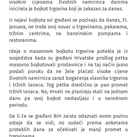
visokim cijenama životnih namirnica danima
inicirala je bojkot trgovina koji je zakazan za danas.
U najavi bojkota svi građani se pozivaju da danas, 31.
januara, ne troše svoj novac u trgovinama, pekarama,
tržnim centrima, na benzinskim pumpama i
restoranima.
Ideja o masovnom bojkotu trgovina potekla je iz
susjedstva kada su građani Hrvatske prošlog petka
masovno bojkotovali prodavnice i na taj način jasno
poslali poruku da ne žele plaćati visoke cijene
životnih namirnica zarad bogaćenja vlasnika trgovina
i tržnih lanaca. Tog petka drastično je pao promet
tržnih lanaca. No, Hrvati ne planiraju stati na jednom
danu pa svoj bojkot nastavljaju i u narednom
periodu.
Da li će se građani BiH zaista odazvati ovom pozivu
ostaje da se vidi, no sudeći prema anketama
proteklih dana za očekivati je manji promet u
trgovinama.