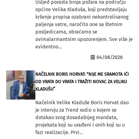
Usljed porasta broja požara na području
općine Velika Kladuša, koji predstavljaju
kršenje propisa ozabrani nekontrolisanog
paljenja vatre, naročito one sa štetnim
posljedicama, obraćamo se
ovimalarmantnim upozorenjem. Sve više je
evidentno...
04/08/2026
NAČELNIK BORIS HORVAT: “NIJE ME SRAMOTA IĆI
OD VRATA DO VRATA I TRAŽITI NOVAC ZA VELIKU
KLADUŠU”
Načelnik Velike Kladuše Boris Horvat dao
je intervju za Trend radio u kojem se
dotakao svog dosadašnjeg mandata,
projekata koji su urađeni i onih koji su u
fazi realizacije. Prvi...