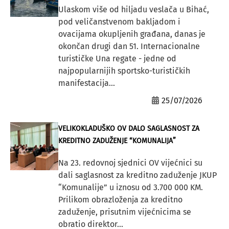
Ulaskom više od hiljadu veslača u Bihać,
pod veličanstvenom bakljadom i
ovacijama okupljenih građana, danas je
okončan drugi dan 51. Internacionalne
turističke Una regate - jedne od
najpopularnijih sportsko-turističkih
manifestacija...
25/07/2026
VELIKOKLADUŠKO OV DALO SAGLASNOST ZA
KREDITNO ZADUŽENJE “KOMUNALIJA”
Na 23. redovnoj sjednici OV vijećnici su
dali saglasnost za kreditno zaduženje JKUP
“Komunalije” u iznosu od 3.700 000 KM.
Prilikom obrazloženja za kreditno
zaduženje, prisutnim vijećnicima se
obratio direktor...