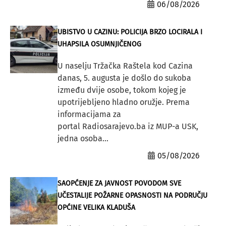
06/08/2026
UBISTVO U CAZINU: POLICIJA BRZO LOCIRALA I
UHAPSILA OSUMNJIČENOG
U naselju Tržačka Raštela kod Cazina
danas, 5. augusta je došlo do sukoba
između dvije osobe, tokom kojeg je
upotrijebljeno hladno oružje. Prema
informacijama za
portal Radiosarajevo.ba iz MUP-a USK,
jedna osoba...
05/08/2026
SAOPĆENJE ZA JAVNOST POVODOM SVE
UČESTALIJE POŽARNE OPASNOSTI NA PODRUČJU
OPĆINE VELIKA KLADUŠA