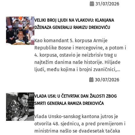
31/07/2026
VELIKI BROJ LJUDI NA VLAKOVU: KLANJANA
DŽENAZA GENERALU RAMIZU DREKOVIĆU
Kao komandant 5. korpusa Armije
Republike Bosne i Hercegovine, a potom i
4. korpusa, ostavio je neizbrisiv trag u
najtežim danima naše historije. Hiljade
ljudi, među kojima i brojni zvaničnici,...
30/07/2026
VLADA USK: U ČETVRTAK DAN ŽALOSTI ZBOG
SMRTI GENERALA RAMIZA DREKOVIĆA
Vlada Unsko-sanskog kantona jutros je
otvorila 48. sjednicu, a pred premijerom i
ministrima našlo se dvadesetak tačaka