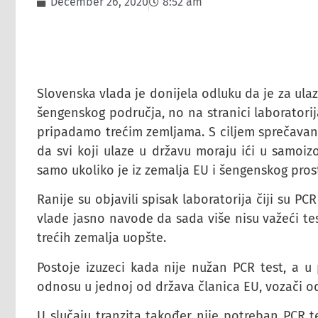
December 26, 2020
8:52 am
Slovenska vlada je donijela odluku da je za ula
šengenskog područja, no na stranici laboratorija 
pripadamo trećim zemljama. S ciljem sprečavanja
da svi koji ulaze u državu moraju ići u samoizo
samo ukoliko je iz zemalja EU i šengenskog pros
Ranije su objavili spisak laboratorija čiji su P
vlade jasno navode da sada više nisu važeći tes
trećih zemalja uopšte.
Postoje izuzeci kada nije nužan PCR test, a u
odnosu u jednoj od država članica EU, vozači od
U slučaju tranzita također nije potreban PCR te