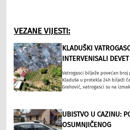
VEZANE VIJESTI:
KLADUŠKI VATROGASC
INTERVENISALI DEVET
Vatrogasci bilježe povećan broj
Kladuša u protekla 24h bilježi č
Grahović, vatrogasci su na izmak
UBISTVO U CAZINU: P
OSUMNJIČENOG