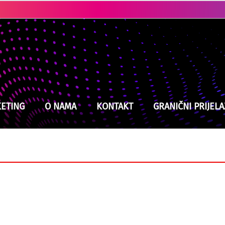
Ubistvo u Cazinu: Policija brzo locirala i uhapsila osumnjičenog
ETING
O NAMA
KONTAKT
GRANIČNI PRIJELA