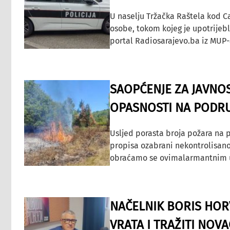
U naselju Tržačka Raštela kod C
osobe, tokom kojeg je upotrijeb
portal Radiosarajevo.ba iz MUP-
SAOPĆENJE ZA JAVNO
OPASNOSTI NA PODRU
Usljed porasta broja požara na p
propisa ozabrani nekontrolisano
obraćamo se ovimalarmantnim up
NAČELNIK BORIS HORV
VRATA I TRAŽITI NOV