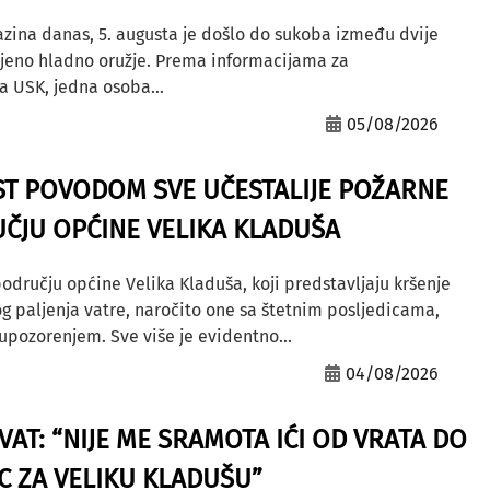
azina danas, 5. augusta je došlo do sukoba između dvije
ljeno hladno oružje. Prema informacijama za
a USK, jedna osoba...
05/08/2026
ST POVODOM SVE UČESTALIJE POŽARNE
ČJU OPĆINE VELIKA KLADUŠA
odručju općine Velika Kladuša, koji predstavljaju kršenje
g paljenja vatre, naročito one sa štetnim posljedicama,
ozorenjem. Sve više je evidentno...
04/08/2026
AT: “NIJE ME SRAMOTA IĆI OD VRATA DO
AC ZA VELIKU KLADUŠU”