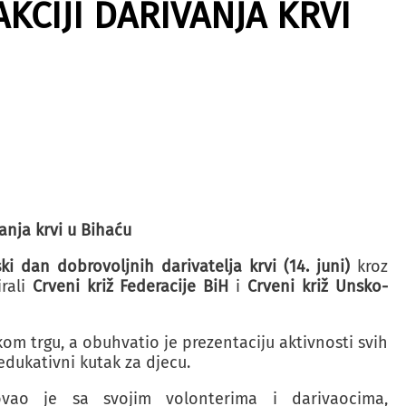
KCIJI DARIVANJA KRVI
vanja krvi u Bihaću
ski dan dobrovoljnih darivatelja krvi (14. juni)
kroz
irali
Crveni križ Federacije BiH
i
Crveni križ Unsko-
kom trgu, a obuhvatio je prezentaciju aktivnosti svih
 edukativni kutak za djecu.
vao je sa svojim volonterima i darivaocima,