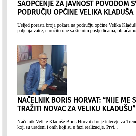
SAOPĆENJE ZA JAVNOST POVODOM SV
PODRUČJU OPĆINE VELIKA KLADUŠA
Usljed porasta broja požara na području općine Velika Kladuša
paljenja vatre, naročito one sa štetnim posljedicama, obraća
NAČELNIK BORIS HORVAT: “NIJE ME S
TRAŽITI NOVAC ZA VELIKU KLADUŠU”
Načelnik Velike Kladuše Boris Horvat dao je intervju za Tre
koji su urađeni i onih koji su u fazi realizacije. Prvi...