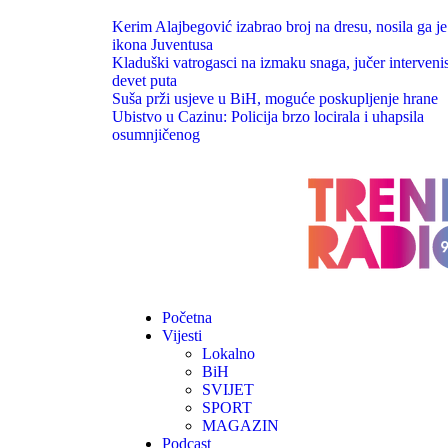
Kerim Alajbegović izabrao broj na dresu, nosila ga je
ikona Juventusa
Kladuški vatrogasci na izmaku snaga, jučer intervenis
devet puta
Suša prži usjeve u BiH, moguće poskupljenje hrane
Ubistvo u Cazinu: Policija brzo locirala i uhapsila
osumnjičenog
Početna
Vijesti
Lokalno
BiH
SVIJET
SPORT
MAGAZIN
Podcast