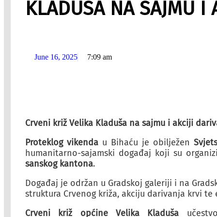
KLADUŠA NA SAJMU I A
June 16, 2025
7:09 am
Crveni križ Velika Kladuša na sajmu i akciji dari
Proteklog vikenda
u Bihaću je obilježen
Svjet
humanitarno-sajamski događaj koji su organiz
sanskog kantona
.
Događaj je održan u Gradskoj galeriji i na Grads
struktura Crvenog križa, akciju darivanja krvi te
Crveni križ općine Velika Kladuša
učestvo