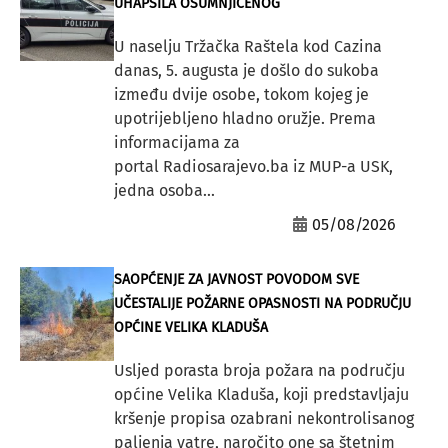
UHAPSILA OSUMNJIČENOG
U naselju Tržačka Raštela kod Cazina
danas, 5. augusta je došlo do sukoba
između dvije osobe, tokom kojeg je
upotrijebljeno hladno oružje. Prema
informacijama za
portal Radiosarajevo.ba iz MUP-a USK,
jedna osoba...
05/08/2026
SAOPĆENJE ZA JAVNOST POVODOM SVE
UČESTALIJE POŽARNE OPASNOSTI NA PODRUČJU
OPĆINE VELIKA KLADUŠA
Usljed porasta broja požara na području
općine Velika Kladuša, koji predstavljaju
kršenje propisa ozabrani nekontrolisanog
paljenja vatre, naročito one sa štetnim