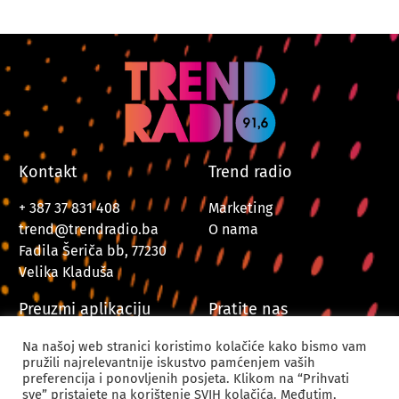
Kontakt
Trend radio
+ 387 37 831 408
Marketing
trend@trendradio.ba
O nama
Fadila Šeriča bb, 77230
Velika Kladuša
Preuzmi aplikaciju
Pratite nas
Na našoj web stranici koristimo kolačiće kako bismo vam
pružili najrelevantnije iskustvo pamćenjem vaših
preferencija i ponovljenih posjeta. Klikom na “Prihvati
sve” pristajete na korištenje SVIH kolačića. Međutim,