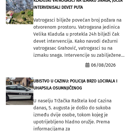
KLADUŠKI VATROGASCI NA IZMAKU SNAGA, JUČER
INTERVENISALI DEVET PUTA
Vatrogasci bilježe povećan broj požara na
otvorenom prostoru. Vatrogasna jedinica
Velika Kladuša u protekla 24h bilježi čak
devet intervencija. Kako navodi dežurni
vatrogasac Grahović, vatrogasci su na
izmaku snaga. Intervencije su zabilježene...
06/08/2026
UBISTVO U CAZINU: POLICIJA BRZO LOCIRALA I
UHAPSILA OSUMNJIČENOG
U naselju Tržačka Raštela kod Cazina
danas, 5. augusta je došlo do sukoba
između dvije osobe, tokom kojeg je
upotrijebljeno hladno oružje. Prema
informacijama za