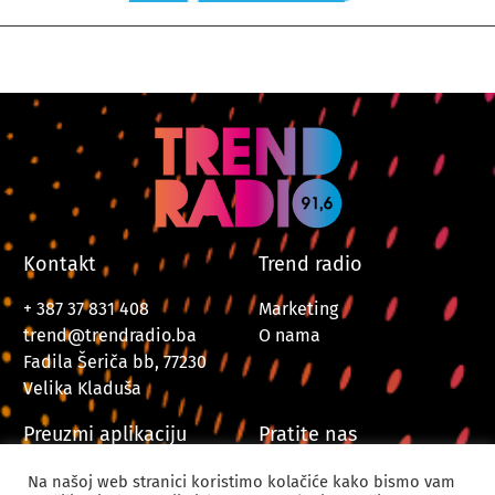
Kontakt
Trend radio
+ 387 37 831 408
Marketing
trend@trendradio.ba
O nama
Fadila Šeriča bb, 77230
Velika Kladuša
Preuzmi aplikaciju
Pratite nas
Na našoj web stranici koristimo kolačiće kako bismo vam