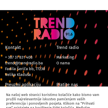
Kontakt
Trend radio
+ 387 37 831 408
Marketing
trend@trendradio.ba
O nama
Fadila Šeriča bb, 77230
Velika Kladuša
Preuzmi aplikaciju
Pratite nas
Na našoj web stranici koristimo kolačiće kako bismo vam
pružili najrelevantnije iskustvo pamćenjem vaših
preferencija i ponovljenih posjeta. Klikom na “Prihvati
sve” pristajete na korištenje SVIH kolačića. Međutim,