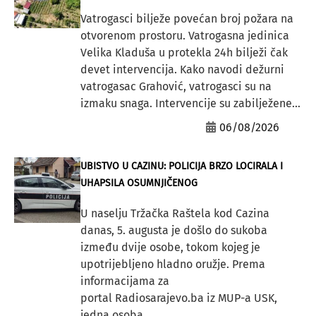
Vatrogasci bilježe povećan broj požara na
otvorenom prostoru. Vatrogasna jedinica
Velika Kladuša u protekla 24h bilježi čak
devet intervencija. Kako navodi dežurni
vatrogasac Grahović, vatrogasci su na
izmaku snaga. Intervencije su zabilježene...
06/08/2026
UBISTVO U CAZINU: POLICIJA BRZO LOCIRALA I
UHAPSILA OSUMNJIČENOG
U naselju Tržačka Raštela kod Cazina
danas, 5. augusta je došlo do sukoba
između dvije osobe, tokom kojeg je
upotrijebljeno hladno oružje. Prema
informacijama za
portal Radiosarajevo.ba iz MUP-a USK,
jedna osoba...