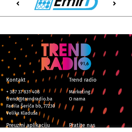
Kontakt
Trend radio
+ 387 37 831 408
Marketing
trend@trendradio.ba
O nama
Fadila Šeriča bb, 77230
Velika Kladuša
Preuzmi aplikaciju
Pratite nas