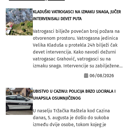
KLADUŠKI VATROGASCI NA IZMAKU SNAGA, JUČER
INTERVENISALI DEVET PUTA
Vatrogasci bilježe povećan broj požara na
otvorenom prostoru. Vatrogasna jedinica
Velika Kladuša u protekla 24h bilježi čak
devet intervencija. Kako navodi dežurni
vatrogasac Grahović, vatrogasci su na
izmaku snaga. Intervencije su zabilježene...
06/08/2026
UBISTVO U CAZINU: POLICIJA BRZO LOCIRALA I
UHAPSILA OSUMNJIČENOG
U naselju Tržačka Raštela kod Cazina
danas, 5. augusta je došlo do sukoba
između dvije osobe, tokom kojeg je