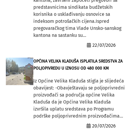
kantona, završeni započeti pregovori sa
predstavnicima sindikata budžetskih
korisnika o usklađivanju osnovice sa
indeksom potrošačkih cijena.Ispred
pregovaračkog tima Vlade Unsko-sanskog
kantona na sastanku su...
22/07/2026
OPĆINA VELIKA KLADUŠA ISPLATILA SREDSTVA ZA
POLJOPIVREDU U IZNOSU OD 480 000 KM
Iz Općine Velika Kladuša stigla je slijedeća
obavijest: -Obavještavaju se poljoprivredni
proizvođači sa područja općine Velika
Kladuša da je Općina Velika Kladuša
izvršila uplatu sredstava po Programu
podrške poljoprivrednim proizvođačima...
20/07/2026