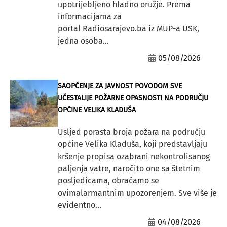
upotrijebljeno hladno oružje. Prema
informacijama za
portal Radiosarajevo.ba iz MUP-a USK,
jedna osoba...
05/08/2026
SAOPĆENJE ZA JAVNOST POVODOM SVE
UČESTALIJE POŽARNE OPASNOSTI NA PODRUČJU
OPĆINE VELIKA KLADUŠA
Usljed porasta broja požara na području
općine Velika Kladuša, koji predstavljaju
kršenje propisa ozabrani nekontrolisanog
paljenja vatre, naročito one sa štetnim
posljedicama, obraćamo se
ovimalarmantnim upozorenjem. Sve više je
evidentno...
04/08/2026