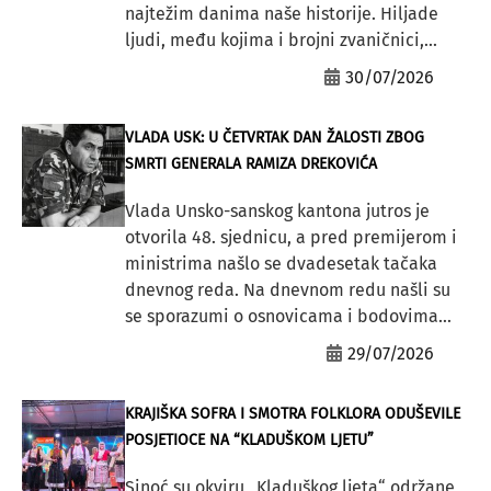
najtežim danima naše historije. Hiljade
ljudi, među kojima i brojni zvaničnici,...
30/07/2026
VLADA USK: U ČETVRTAK DAN ŽALOSTI ZBOG
SMRTI GENERALA RAMIZA DREKOVIĆA
Vlada Unsko-sanskog kantona jutros je
otvorila 48. sjednicu, a pred premijerom i
ministrima našlo se dvadesetak tačaka
dnevnog reda. Na dnevnom redu našli su
se sporazumi o osnovicama i bodovima...
29/07/2026
KRAJIŠKA SOFRA I SMOTRA FOLKLORA ODUŠEVILE
POSJETIOCE NA “KLADUŠKOM LJETU”
Sinoć su okviru „Kladuškog ljeta“ održane