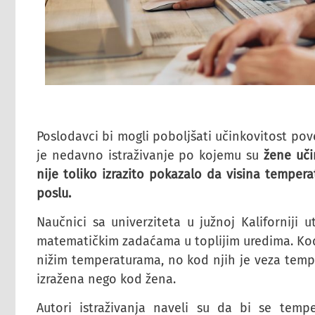
Poslodavci bi mogli poboljšati učinkovitost p
je nedavno istraživanje po kojemu su
žene uči
nije toliko izrazito pokazalo da visina temper
poslu.
Naučnici sa univerziteta u južnoj Kaliforniji u
matematičkim zadaćama u toplijim uredima. Kod
nižim temperaturama, no kod njih je veza temp
izražena nego kod žena.
Autori istraživanja naveli su da bi se tem