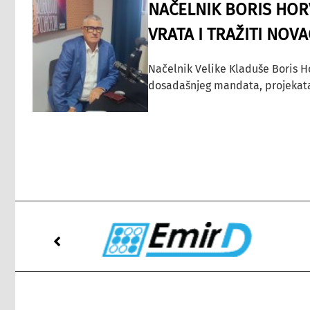
NAČELNIK BORIS HORV
VRATA I TRAŽITI NOV
Načelnik Velike Kladuše Boris H
dosadašnjeg mandata, projekata ko