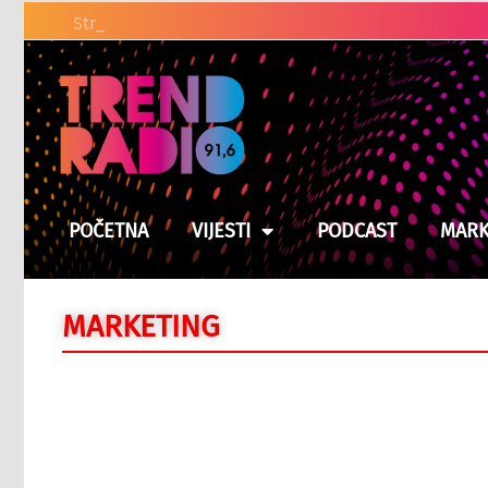
Stravičan zločin u Bosanskoj K
POČETNA
VIJESTI
PODCAST
MARK
MARKETING