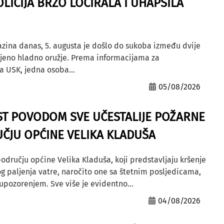
OLICIJA BRZO LOCIRALA I UHAPSILA
azina danas, 5. augusta je došlo do sukoba između dvije
ljeno hladno oružje. Prema informacijama za
a USK, jedna osoba...
05/08/2026
ST POVODOM SVE UČESTALIJE POŽARNE
ČJU OPĆINE VELIKA KLADUŠA
odručju općine Velika Kladuša, koji predstavljaju kršenje
g paljenja vatre, naročito one sa štetnim posljedicama,
ozorenjem. Sve više je evidentno...
04/08/2026