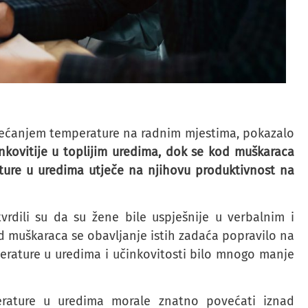
ovećanjem temperature na radnim mjestima, pokazalo
nkovitije u toplijim uredima, dok se kod muškaraca
ature u uredima utječe na njihovu produktivnost na
tvrdili su da su žene bile uspješnije u verbalnim i
 muškaraca se obavljanje istih zadaća popravilo na
erature u uredima i učinkovitosti bilo mnogo manje
perature u uredima morale znatno povećati iznad