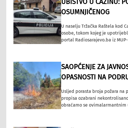
UBISTVO U CAZINU: P
OSUMNJIČENOG
U naselju Tržačka Raštela kod C
osobe, tokom kojeg je upotrijeb
portal Radiosarajevo.ba iz MUP-
SAOPĆENJE ZA JAVNO
OPASNOSTI NA PODRU
Usljed porasta broja požara na p
propisa ozabrani nekontrolisano
obraćamo se ovimalarmantnim up