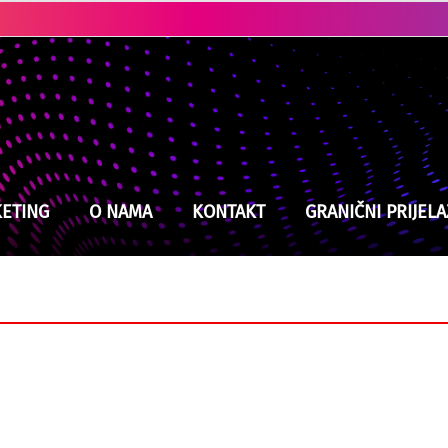
Kerim Alajbegović izabrao broj na dresu, nosila ga je ikona Juventusa
Američki zakonodavci traže od Trumpa da ponovo uvede sankcije zvaničnicima u RS-u: Osudili saslušanja u Srebrenici
ETING
O NAMA
KONTAKT
GRANIČNI PRIJELA