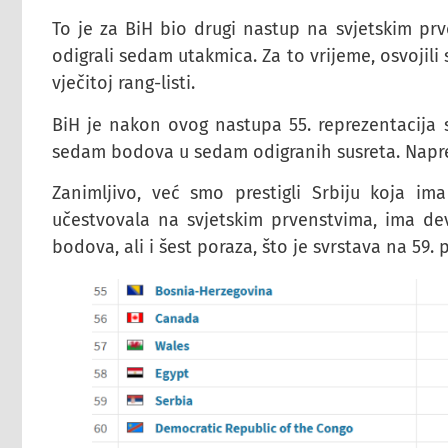
To je za BiH bio drugi nastup na svjetskim pr
odigrali sedam utakmica. Za to vrijeme, osvojil
vječitoj rang-listi.
BiH je nakon ovog nastupa 55. reprezentacija sv
sedam bodova u sedam odigranih susreta. Napred
Zanimljivo, već smo prestigli Srbiju koja im
učestvovala na svjetskim prvenstvima, ima de
bodova, ali i šest poraza, što je svrstava na 59. p