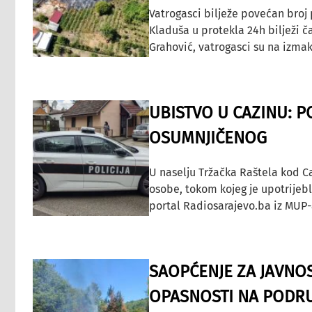
Vatrogasci bilježe povećan broj
Kladuša u protekla 24h bilježi č
Grahović, vatrogasci su na izmak
UBISTVO U CAZINU: P
OSUMNJIČENOG
U naselju Tržačka Raštela kod C
osobe, tokom kojeg je upotrijeb
portal Radiosarajevo.ba iz MUP-
SAOPĆENJE ZA JAVNO
OPASNOSTI NA PODRU