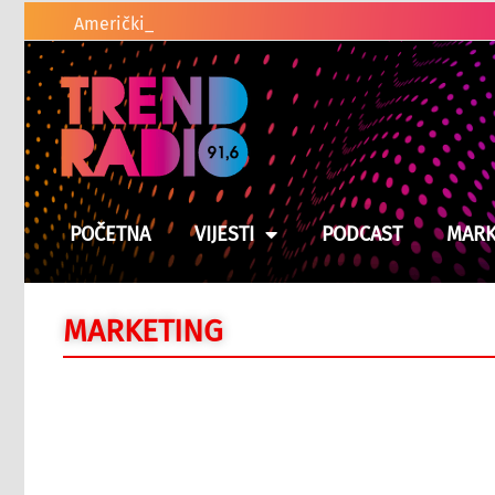
Američki zakonodavci traže od Trumpa d
POČETNA
VIJESTI
PODCAST
MARK
MARKETING