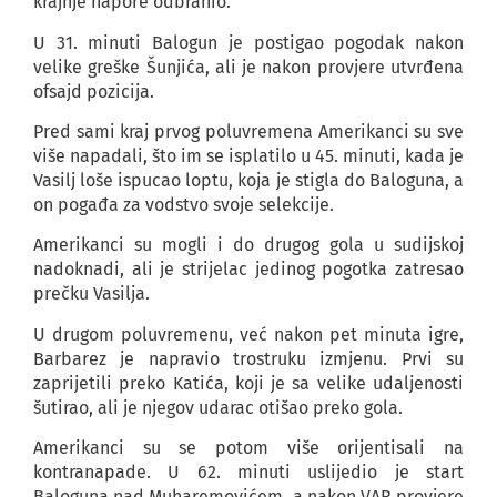
krajnje napore odbranio.
U 31. minuti Balogun je postigao pogodak nakon
velike greške Šunjića, ali je nakon provjere utvrđena
ofsajd pozicija.
Pred sami kraj prvog poluvremena Amerikanci su sve
više napadali, što im se isplatilo u 45. minuti, kada je
Vasilj loše ispucao loptu, koja je stigla do Baloguna, a
on pogađa za vodstvo svoje selekcije.
Amerikanci su mogli i do drugog gola u sudijskoj
nadoknadi, ali je strijelac jedinog pogotka zatresao
prečku Vasilja.
U drugom poluvremenu, već nakon pet minuta igre,
Barbarez je napravio trostruku izmjenu. Prvi su
zaprijetili preko Katića, koji je sa velike udaljenosti
šutirao, ali je njegov udarac otišao preko gola.
Amerikanci su se potom više orijentisali na
kontranapade. U 62. minuti uslijedio je start
Baloguna nad Muharemovićem, a nakon VAR provjere