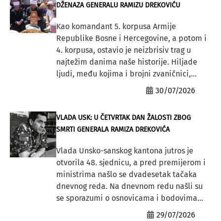
DŽENAZA GENERALU RAMIZU DREKOVIĆU
Kao komandant 5. korpusa Armije
Republike Bosne i Hercegovine, a potom i
4. korpusa, ostavio je neizbrisiv trag u
najtežim danima naše historije. Hiljade
ljudi, među kojima i brojni zvaničnici,...
30/07/2026
VLADA USK: U ČETVRTAK DAN ŽALOSTI ZBOG
SMRTI GENERALA RAMIZA DREKOVIĆA
Vlada Unsko-sanskog kantona jutros je
otvorila 48. sjednicu, a pred premijerom i
ministrima našlo se dvadesetak tačaka
dnevnog reda. Na dnevnom redu našli su
se sporazumi o osnovicama i bodovima...
29/07/2026