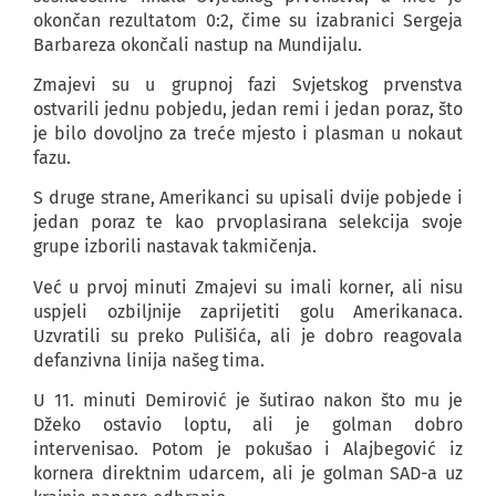
okončan rezultatom 0:2, čime su izabranici Sergeja
Barbareza okončali nastup na Mundijalu.
Zmajevi su u grupnoj fazi Svjetskog prvenstva
ostvarili jednu pobjedu, jedan remi i jedan poraz, što
je bilo dovoljno za treće mjesto i plasman u nokaut
fazu.
S druge strane, Amerikanci su upisali dvije pobjede i
jedan poraz te kao prvoplasirana selekcija svoje
grupe izborili nastavak takmičenja.
Već u prvoj minuti Zmajevi su imali korner, ali nisu
uspjeli ozbiljnije zaprijetiti golu Amerikanaca.
Uzvratili su preko Pulišića, ali je dobro reagovala
defanzivna linija našeg tima.
U 11. minuti Demirović je šutirao nakon što mu je
Džeko ostavio loptu, ali je golman dobro
intervenisao. Potom je pokušao i Alajbegović iz
kornera direktnim udarcem, ali je golman SAD-a uz