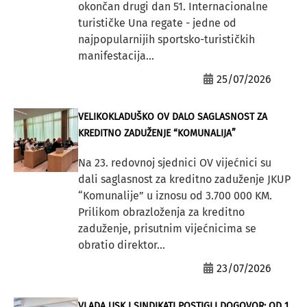
okončan drugi dan 51. Internacionalne
turističke Una regate - jedne od
najpopularnijih sportsko-turističkih
manifestacija...
25/07/2026
VELIKOKLADUŠKO OV DALO SAGLASNOST ZA
KREDITNO ZADUŽENJE “KOMUNALIJA”
Na 23. redovnoj sjednici OV vijećnici su
dali saglasnost za kreditno zaduženje JKUP
“Komunalije” u iznosu od 3.700 000 KM.
Prilikom obrazloženja za kreditno
zaduženje, prisutnim vijećnicima se
obratio direktor...
23/07/2026
VLADA USK I SINDIKATI POSTIGLI DOGOVOR: OD 1.