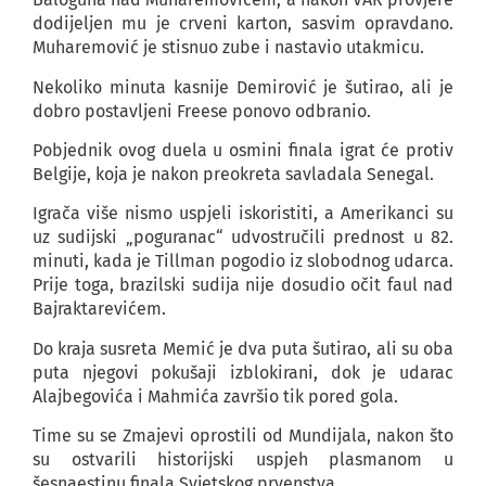
dodijeljen mu je crveni karton, sasvim opravdano.
Muharemović je stisnuo zube i nastavio utakmicu.
Nekoliko minuta kasnije Demirović je šutirao, ali je
dobro postavljeni Freese ponovo odbranio.
Pobjednik ovog duela u osmini finala igrat će protiv
Belgije, koja je nakon preokreta savladala Senegal.
Igrača više nismo uspjeli iskoristiti, a Amerikanci su
uz sudijski „poguranac“ udvostručili prednost u 82.
minuti, kada je Tillman pogodio iz slobodnog udarca.
Prije toga, brazilski sudija nije dosudio očit faul nad
Bajraktarevićem.
Do kraja susreta Memić je dva puta šutirao, ali su oba
puta njegovi pokušaji izblokirani, dok je udarac
Alajbegovića i Mahmića završio tik pored gola.
Time su se Zmajevi oprostili od Mundijala, nakon što
su ostvarili historijski uspjeh plasmanom u
šesnaestinu finala Svjetskog prvenstva.