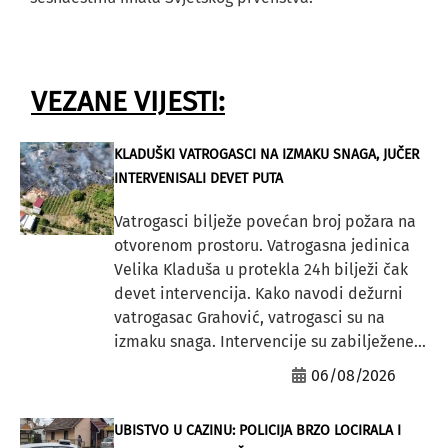
VEZANE VIJESTI:
KLADUŠKI VATROGASCI NA IZMAKU SNAGA, JUČER
INTERVENISALI DEVET PUTA
Vatrogasci bilježe povećan broj požara na
otvorenom prostoru. Vatrogasna jedinica
Velika Kladuša u protekla 24h bilježi čak
devet intervencija. Kako navodi dežurni
vatrogasac Grahović, vatrogasci su na
izmaku snaga. Intervencije su zabilježene...
06/08/2026
UBISTVO U CAZINU: POLICIJA BRZO LOCIRALA I