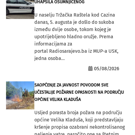
UHAPSILA OSUMNJIČENOG
U naselju Tržačka Raštela kod Cazina
danas, 5. augusta je došlo do sukoba
između dvije osobe, tokom kojeg je
upotrijebljeno hladno oružje. Prema
informacijama za
portal Radiosarajevo.ba iz MUP-a USK,
jedna osoba...
05/08/2026
SAOPĆENJE ZA JAVNOST POVODOM SVE
UČESTALIJE POŽARNE OPASNOSTI NA PODRUČJU
OPĆINE VELIKA KLADUŠA
Usljed porasta broja požara na području
općine Velika Kladuša, koji predstavljaju
kršenje propisa ozabrani nekontrolisanog
paljenja vatre, naročito one sa štetnim