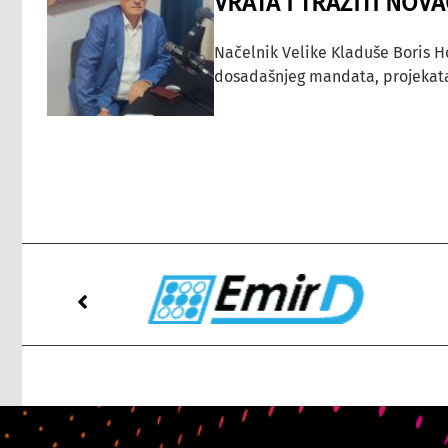
VRATA I TRAŽITI NOV
Načelnik Velike Kladuše Boris H
dosadašnjeg mandata, projekata ko