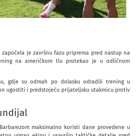
 započela je završnu fazu priprema pred nastup na
rening na američkom tlu protekao je u odličnom
isu, gdje su odmah po dolasku odradili trening u
 ugostiti i predstojeću prijateljsku utakmicu protiv
undijal
 Barbarezom maksimalno koristi dane provedene u
no uigrao ekipu i usavršio taktičke detalje pred