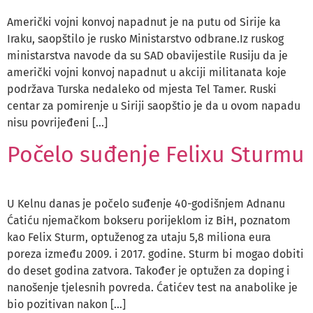
Američki vojni konvoj napadnut je na putu od Sirije ka
Iraku, saopštilo je rusko Ministarstvo odbrane.Iz ruskog
ministarstva navode da su SAD obavijestile Rusiju da je
američki vojni konvoj napadnut u akciji militanata koje
podržava Turska nedaleko od mjesta Tel Tamer. Ruski
centar za pomirenje u Siriji saopštio je da u ovom napadu
nisu povrijeđeni […]
Počelo suđenje Felixu Sturmu
U Kelnu danas je počelo suđenje 40-godišnjem Adnanu
Ćatiću njemačkom bokseru porijeklom iz BiH, poznatom
kao Felix Sturm, optuženog za utaju 5,8 miliona eura
poreza između 2009. i 2017. godine. Sturm bi mogao dobiti
do deset godina zatvora. Također je optužen za doping i
nanošenje tjelesnih povreda. Ćatićev test na anabolike je
bio pozitivan nakon […]