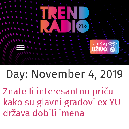
Day:
November 4, 2019
Znate li interesantnu priču
kako su glavni gradovi ex YU
država dobili imena