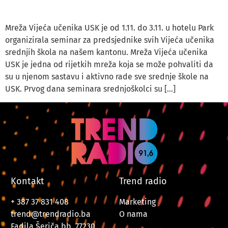
Mreža Vijeća učenika USK je od 1.11. do 3.11. u hotelu Park
organizirala seminar za predsjednike svih Vijeća učenika
srednjih škola na našem kantonu. Mreža Vijeća učenika
USK je jedna od rijetkih mreža koja se može pohvaliti da
su u njenom sastavu i aktivno rade sve srednje škole na
USK. Prvog dana seminara srednjoškolci su […]
Kontakt
Trend radio
+ 387 37 831 408
Marketing
trend@trendradio.ba
O nama
Fadila Šeriča bb, 77230