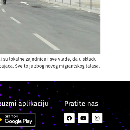
 su lokalne zajednice i sve vlade, da u skladu
cajaca. Sve to je zbog novog migrantskog talasa,
euzmi aplikaciju
Pratite nas