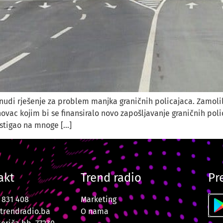
udi rješenje za problem manjka graničnih policajaca. Zamolili
vac kojim bi se finansiralo novo zapošljavanje graničnih poli
 stigao na mnoge […]
akt
Trend radio
Pr
7 831 408
Marketing
trendradio.ba
O nama