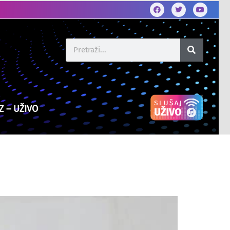
Z – UŽIVO