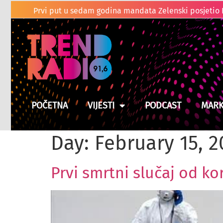
Duge kolone vo
POČETNA
VIJESTI
PODCAST
MARK
Day:
February 15, 2
Prvi smrtni slučaj od ko