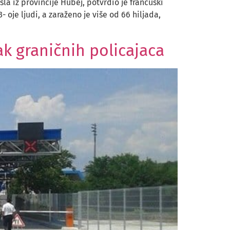
la iz provincije Hubej, potvrdio je francuski
 oje ljudi, a zaraženo je više od 66 hiljada,
ak graničnih policajaca