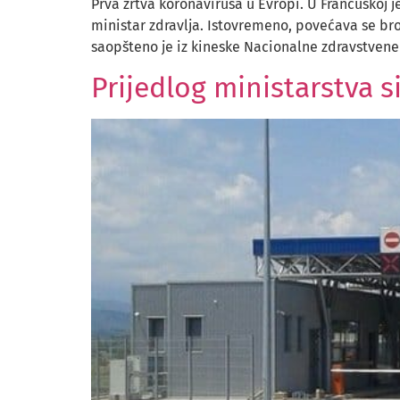
Prva žrtva koronavirusa u Evropi. U Francuskoj j
ministar zdravlja. Istovremeno, povećava se broj 
saopšteno je iz kineske Nacionalne zdravstvene
Prijedlog ministarstva s