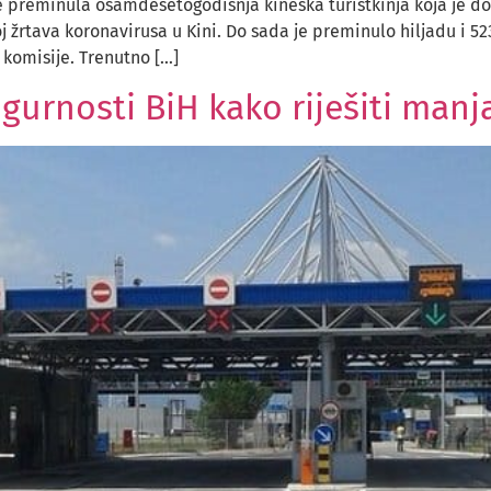
e preminula osamdesetogodišnja kineska turistkinja koja je doš
žrtava koronavirusa u Kini. Do sada je preminulo hiljadu i 523-
 komisije. Trenutno […]
igurnosti BiH kako riješiti manj