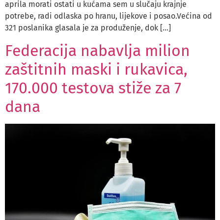
aprila morati ostati u kućama sem u slučaju krajnje
potrebe, radi odlaska po hranu, lijekove i posao.Većina od
321 poslanika glasala je za produženje, dok […]
Federacija nabavlja milion
zaštitnih maski i rukavica,
170.000 testova stiže za 7
dana