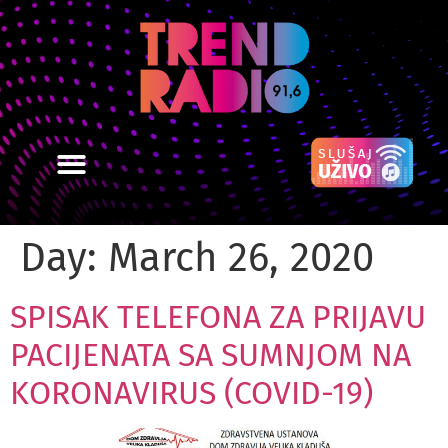
Day:
March 26, 2020
SPISAK TELEFONA ZA PRIJAVU
PACIJENATA SA SUMNJOM NA
KORONAVIRUS (COVID-19)