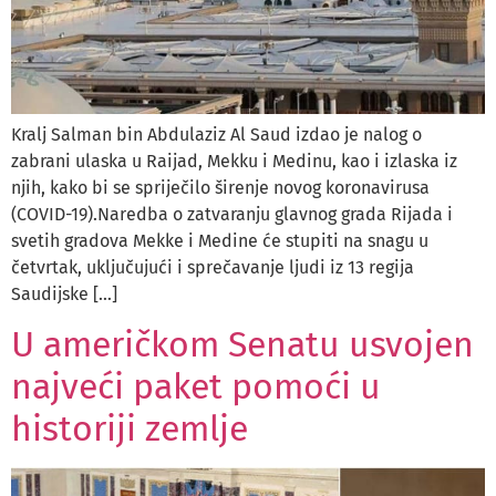
Kralj Salman bin Abdulaziz Al Saud izdao je nalog o
zabrani ulaska u Raijad, Mekku i Medinu, kao i izlaska iz
njih, kako bi se spriječilo širenje novog koronavirusa
(COVID-19).Naredba o zatvaranju glavnog grada Rijada i
svetih gradova Mekke i Medine će stupiti na snagu u
četvrtak, uključujući i sprečavanje ljudi iz 13 regija
Saudijske […]
U američkom Senatu usvojen
najveći paket pomoći u
historiji zemlje