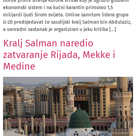
borbe protiv širenja korona virusa koji je ugrozio globalni
ekonomski sistem i na kućni karantin primorao 1,5
milijardi ljudi širom svijeta. Online samitom lidera grupe
G-20 predsjedavat će saudijski kralj Salman bin Abdulaziz,
a vanredni sastanak je organiziran u jeku kritika […]
Kralj Salman naredio
zatvaranje Rijada, Mekke i
Medine