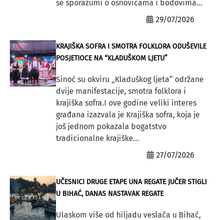
se sporazumi o osnovicama i bodovima...
29/07/2026
KRAJIŠKA SOFRA I SMOTRA FOLKLORA ODUŠEVILE
POSJETIOCE NA “KLADUŠKOM LJETU”
Sinoć su okviru „Kladuškog ljeta“ održane
dvije manifestacije, smotra folklora i
krajiška sofra.I ove godine veliki interes
građana izazvala je Krajiška sofra, koja je
još jednom pokazala bogatstvo
tradicionalne krajiške...
27/07/2026
UČESNICI DRUGE ETAPE UNA REGATE JUČER STIGLI
U BIHAĆ, DANAS NASTAVAK REGATE
Ulaskom više od hiljadu veslača u Bihać,