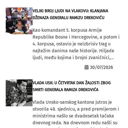
VELIKI BROJ LJUDI NA VLAKOVU: KLANJANA
DŽENAZA GENERALU RAMIZU DREKOVIĆU
Kao komandant 5. korpusa Armije
Republike Bosne i Hercegovine, a potom i
4. korpusa, ostavio je neizbrisiv trag u
najtežim danima naše historije. Hiljade
ljudi, među kojima i brojni zvaničnici,...
30/07/2026
VLADA USK: U ČETVRTAK DAN ŽALOSTI ZBOG
SMRTI GENERALA RAMIZA DREKOVIĆA
Vlada Unsko-sanskog kantona jutros je
otvorila 48. sjednicu, a pred premijerom i
ministrima našlo se dvadesetak tačaka
dnevnog reda. Na dnevnom redu našli su