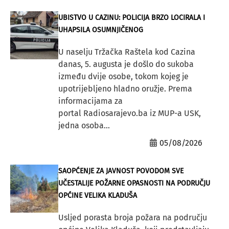
UBISTVO U CAZINU: POLICIJA BRZO LOCIRALA I
UHAPSILA OSUMNJIČENOG
U naselju Tržačka Raštela kod Cazina
danas, 5. augusta je došlo do sukoba
između dvije osobe, tokom kojeg je
upotrijebljeno hladno oružje. Prema
informacijama za
portal Radiosarajevo.ba iz MUP-a USK,
jedna osoba...
05/08/2026
SAOPĆENJE ZA JAVNOST POVODOM SVE
UČESTALIJE POŽARNE OPASNOSTI NA PODRUČJU
OPĆINE VELIKA KLADUŠA
Usljed porasta broja požara na području