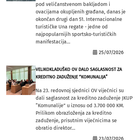
pod veličanstvenom bakljadom i
ovacijama okupljenih građana, danas je
okončan drugi dan 51. Internacionalne
turističke Una regate - jedne od
najpopularnijih sportsko-turističkih
manifestacija...
25/07/2026
VELIKOKLADUŠKO OV DALO SAGLASNOST ZA
KREDITNO ZADUŽENJE “KOMUNALIJA”
Na 23. redovnoj sjednici OV vijećnici su
dali saglasnost za kreditno zaduženje JKUP
“Komunalije” u iznosu od 3.700 000 KM.
Prilikom obrazloženja za kreditno
zaduženje, prisutnim vijećnicima se
obratio direktor...
23/07/2026