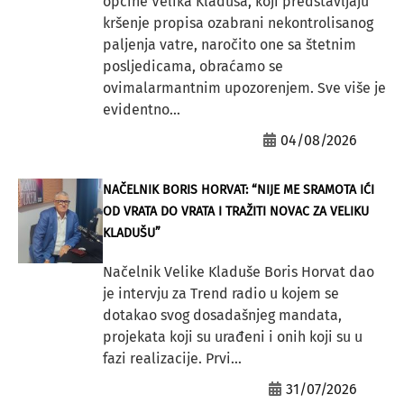
općine Velika Kladuša, koji predstavljaju
kršenje propisa ozabrani nekontrolisanog
paljenja vatre, naročito one sa štetnim
posljedicama, obraćamo se
ovimalarmantnim upozorenjem. Sve više je
evidentno...
04/08/2026
NAČELNIK BORIS HORVAT: “NIJE ME SRAMOTA IĆI
OD VRATA DO VRATA I TRAŽITI NOVAC ZA VELIKU
KLADUŠU”
Načelnik Velike Kladuše Boris Horvat dao
je intervju za Trend radio u kojem se
dotakao svog dosadašnjeg mandata,
projekata koji su urađeni i onih koji su u
fazi realizacije. Prvi...
31/07/2026