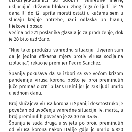
diskusije.Poslanici su odobrili vanredne mjere,
uključujući državnu blokadu zbog čega će ljudi još 15
dana ili do 12. aprila morati ostati u kućama sem u
slučaju krajnje potrebe, radi odlaska po hranu,
lijekove i posao.
Većina od 321 poslanika glasala je za produženje, dok
je 28 bilo uzdržano.
“Nije lako produžiti vanrednu situaciju. Uvjeren sam
da je jedina efikasna mjera protiv virusa socijalna
izolacija”, rekao je premijer Pedro Sanchez.
Španija pokušava da se izbori sa sve većom krizom
pandemije virusa korona pošto je broj preminulih
juče premašio crni bilans u Kini jer je 738 ljudi umrlo
u jednom danu.
Broj slučajeva virusa korona u Španiji desetostruko je
povećan od uvođenja vanredne situacije 14. marta, a
broj preminulih povećan je za 30 na 3.434.
Španija je sada druga u svijetu po broju preminulih
od virusa korona nakon Italije gdje je umrlo 6.820