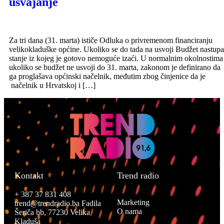
usvajanje
Za tri dana (31. marta) ističe Odluka o privremenom financiranju
velikokladuške općine. Ukoliko se do tada na usvoji Budžet nastupa
stanje iz kojeg je gotovo nemoguće izaći. U normalnim okolnostima
ukoliko se budžet ne usvoji do 31. marta, zakonom je definirano da
ga proglašava općinski načelnik, međutim zbog činjenice da je
načelnik u Hrvatskoj i […]
Kontakt
Trend radio
+ 387 37 831 408
Marketing
trend@trendradio.ba
Fadila
O nama
Šeriča bb, 77230 Velika
Kladuša