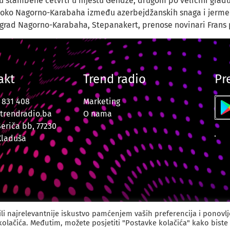
ju stambene četvrti u mjestu Gendže, drugom po veličini gradu
a oko Nagorno-Karabaha između azerbejdžanskih snaga i jermens
rad Nagorno-Karabaha, Stepanakert, prenose novinari Frans p
akt
Trend radio
Pr
7 831 408
Marketing
trendradio.ba
O nama
Šeriča bb, 77230
Kladuša
o Velika Kladuša. Sva prava zadržana. Powered by
CODUS | Dig
li najrelevantnije iskustvo pamćenjem vaših preferencija i ponovl
 kolačića. Međutim, možete posjetiti "Postavke kolačića" kako biste 