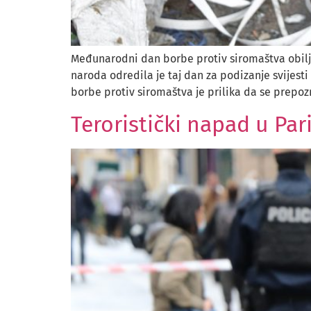
Međunarodni dan borbe protiv siromaštva obiljež
naroda odredila je taj dan za podizanje svijest
borbe protiv siromaštva je prilika da se prepozn
Teroristički napad u Par