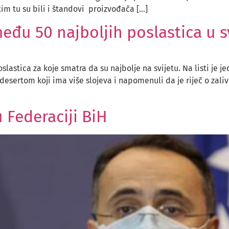
tim tu su bili i štandovi proizvođača […]
eđu 50 najboljih poslastica u s
slastica za koje smatra da su najbolje na svijetu. Na listi je j
 desertom koji ima više slojeva i napomenuli da je riječ o zali
 Federaciji BiH