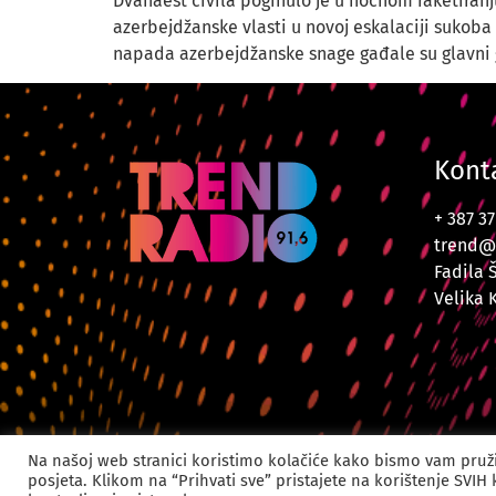
Dvanaest civila poginulo je u noćnom raketiran
azerbejdžanske vlasti u novoj eskalaciji sukob
napada azerbejdžanske snage gađale su glavni g
Kont
+ 387 3
trend@
Fadila 
Velika 
© 2024. Trend Radi
Na našoj web stranici koristimo kolačiće kako bismo vam pruži
posjeta. Klikom na “Prihvati sve” pristajete na korištenje SVIH