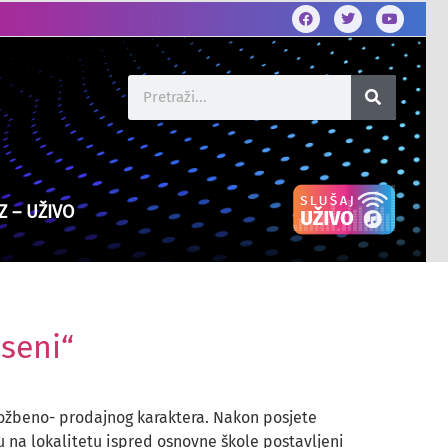
Z – UŽIVO
eseni“
zložbeno- prodajnog karaktera. Nakon posjete
u na lokalitetu ispred osnovne škole postavljeni