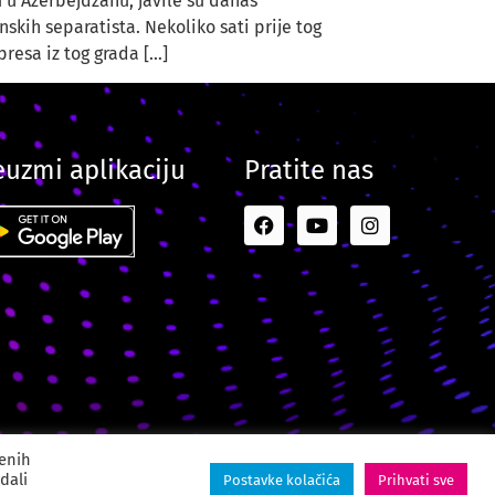
 u Azerbejdžanu, javile su danas
kih separatista. Nekoliko sati prije tog
resa iz tog grada […]
euzmi aplikaciju
Pratite nas
ital Creative Agency
jenih
dali
Postavke kolačića
Prihvati sve