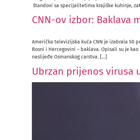
štandovi sa specijalitetima krajiške kuhinje, za
CNN-ov izbor: Baklava m
Američka televizijska kuća CNN je izabrala 50 po
Bosni i Hercegovini – baklava. Opisali su je kao
naslijeđe Osmanskog carstva. […]
Ubrzan prijenos virusa u