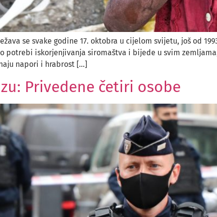
ava se svake godine 17. oktobra u cijelom svijetu, još od 199
i o potrebi iskorjenjivanja siromaštva i bijede u svim zemlja
aju napori i hrabrost […]
izu: Privedene četiri osobe