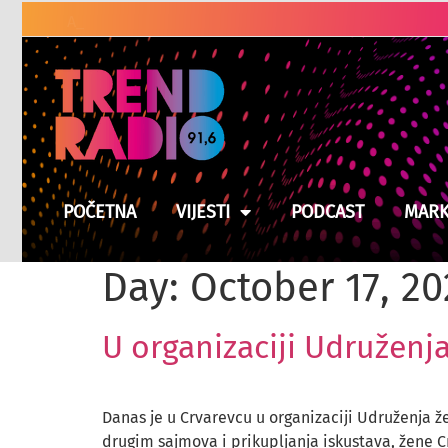
Američki zakonodavci traže od Trumpa
POČETNA
VIJESTI
PODCAST
MARK
Day:
October 17, 2
U organizaciji Udruženj
Danas je u Crvarevcu u organizaciji Udruženja ž
drugim sajmova i prikupljanja iskustava, žene C