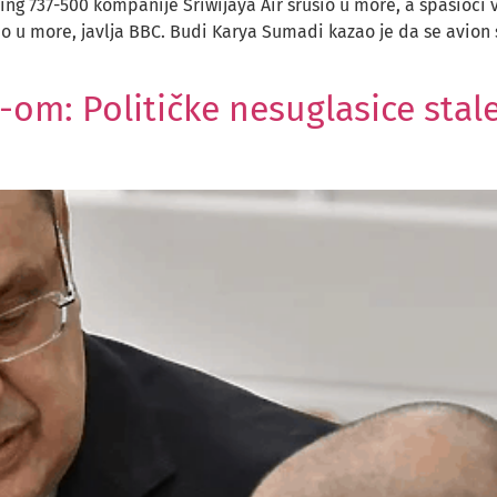
eing 737-500 kompanije Sriwijaya Air srušio u more, a spasioci 
o u more, javlja BBC. Budi Karya Sumadi kazao je da se avion s
om: Političke nesuglasice stale