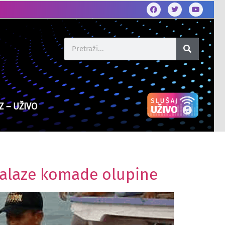
Z – UŽIVO
nalaze komade olupine