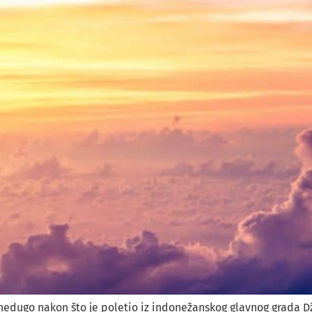
 nedugo nakon što je poletio iz indonežanskog glavnog grada D