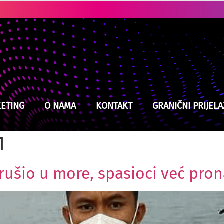
Kladuški vatrogasci na izmaku snaga, jučer intervenisali devet puta
Kerim Alajbegović izabrao broj na dresu, nosila ga je ikona Juve
ETING
O NAMA
KONTAKT
GRANIČNI PRIJELA
1
rušio u more, spasioci već pro