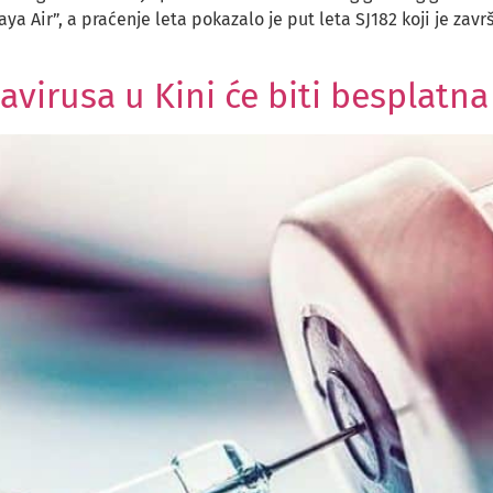
ya Air”, a praćenje leta pokazalo je put leta SJ182 koji je za
avirusa u Kini će biti besplatna