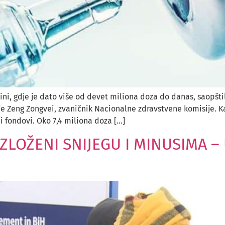
ni, gdje je dato više od devet miliona doza do danas, saopštil
o je Zeng Zongvei, zvaničnik Nacionalne zdravstvene komisije. K
i fondovi. Oko 7,4 miliona doza […]
IZLOŽENI SNIJEGU I MINUSIMA –