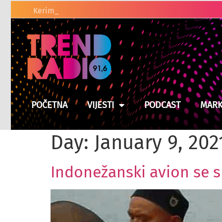
Suša prži usjeve u BiH, moguće poskupljenje hrane
POČETNA
VIJESTI
PODCAST
MARK
Day:
January 9, 202
Indonežanski avion se s