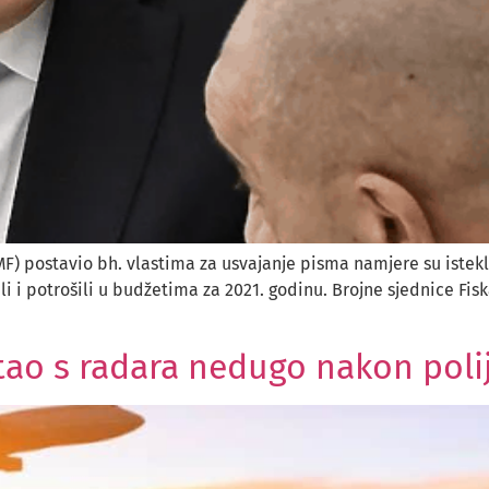
 postavio bh. vlastima za usvajanje pisma namjere su istekli
li i potrošili u budžetima za 2021. godinu. Brojne sjednice Fis
tao s radara nedugo nakon poli