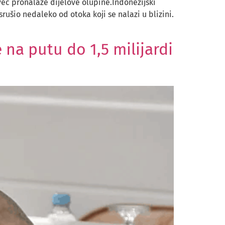
već pronalaze dijelove olupine.Indonezijski
rušio nedaleko od otoka koji se nalazi u blizini.
 na putu do 1,5 milijardi