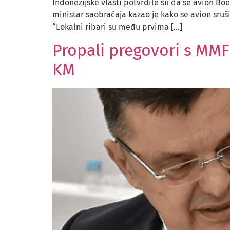
Indonezijske vlasti potvrdile su da se avion Bo
ministar saobraćaja kazao je kako se avion sruši
“Lokalni ribari su među prvima […]
Propali pregovori s MMF-
KM