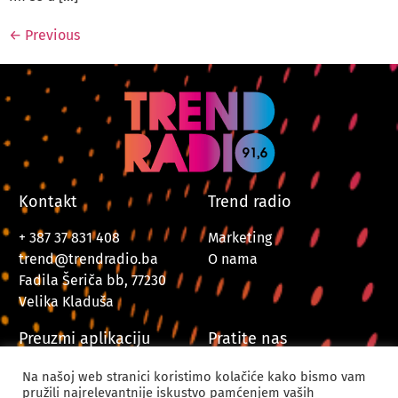
←
Previous
Kontakt
Trend radio
+ 387 37 831 408
Marketing
trend@trendradio.ba
O nama
Fadila Šeriča bb, 77230
Velika Kladuša
Preuzmi aplikaciju
Pratite nas
Na našoj web stranici koristimo kolačiće kako bismo vam
pružili najrelevantnije iskustvo pamćenjem vaših