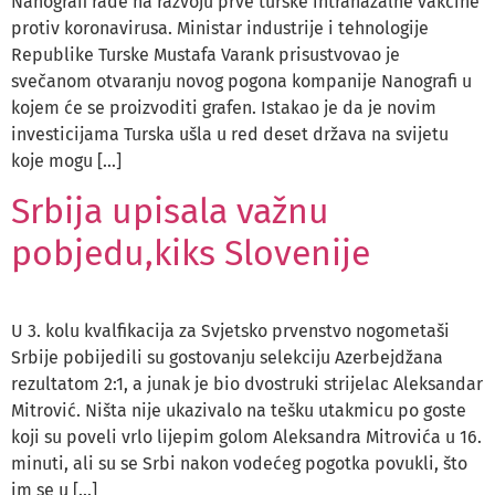
Nanografi rade na razvoju prve turske intranazalne vakcine
protiv koronavirusa. Ministar industrije i tehnologije
Republike Turske Mustafa Varank prisustvovao je
svečanom otvaranju novog pogona kompanije Nanografi u
kojem će se proizvoditi grafen. Istakao je da je novim
investicijama Turska ušla u red deset država na svijetu
koje mogu […]
Srbija upisala važnu
pobjedu,kiks Slovenije
U 3. kolu kvalfikacija za Svjetsko prvenstvo nogometaši
Srbije pobijedili su gostovanju selekciju Azerbejdžana
rezultatom 2:1, a junak je bio dvostruki strijelac Aleksandar
Mitrović. Ništa nije ukazivalo na tešku utakmicu po goste
koji su poveli vrlo lijepim golom Aleksandra Mitrovića u 16.
minuti, ali su se Srbi nakon vodećeg pogotka povukli, što
im se u […]