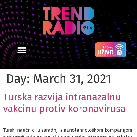
Day:
March 31, 2021
Turska razvija intranazalnu
vakcinu protiv koronavirusa
Turski naučnici u saradnji s nanotehnološkom kompanijom