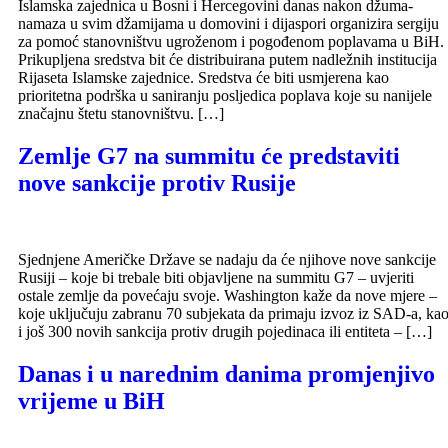
Islamska zajednica u Bosni i Hercegovini danas nakon džuma-
namaza u svim džamijama u domovini i dijaspori organizira sergiju
za pomoć stanovništvu ugroženom i pogođenom poplavama u BiH.
Prikupljena sredstva bit će distribuirana putem nadležnih institucija
Rijaseta Islamske zajednice. Sredstva će biti usmjerena kao
prioritetna podrška u saniranju posljedica poplava koje su nanijele
značajnu štetu stanovništvu. […]
Zemlje G7 na summitu će predstaviti
nove sankcije protiv Rusije
Sjednjene Američke Države se nadaju da će njihove nove sankcije
Rusiji – koje bi trebale biti objavljene na summitu G7 – uvjeriti
ostale zemlje da povećaju svoje. Washington kaže da nove mjere –
koje uključuju zabranu 70 subjekata da primaju izvoz iz SAD-a, ka
i još 300 novih sankcija protiv drugih pojedinaca ili entiteta – […]
Danas i u narednim danima promjenjivo
vrijeme u BiH