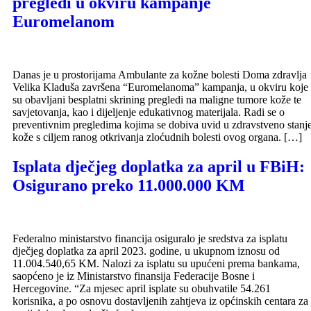
pregledi u okviru kampanje
Euromelanom
Danas je u prostorijama Ambulante za kožne bolesti Doma zdravlja
Velika Kladuša završena “Euromelanoma” kampanja, u okviru koje
su obavljani besplatni skrining pregledi na maligne tumore kože te
savjetovanja, kao i dijeljenje edukativnog materijala. Radi se o
preventivnim pregledima kojima se dobiva uvid u zdravstveno stanj
kože s ciljem ranog otkrivanja zloćudnih bolesti ovog organa. […]
Isplata dječjeg doplatka za april u FBiH:
Osigurano preko 11.000.000 KM
Federalno ministarstvo financija osiguralo je sredstva za isplatu
dječjeg doplatka za april 2023. godine, u ukupnom iznosu od
11.004.540,65 KM. Nalozi za isplatu su upućeni prema bankama,
saopćeno je iz Ministarstvo finansija Federacije Bosne i
Hercegovine. “Za mjesec april isplate su obuhvatile 54.261
korisnika, a po osnovu dostavljenih zahtjeva iz općinskih centara za