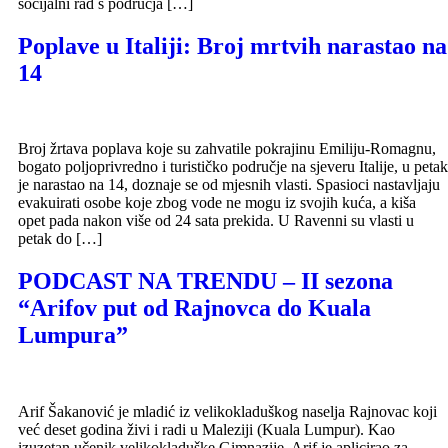
socijalni rad s područja […]
Poplave u Italiji: Broj mrtvih narastao na
14
Broj žrtava poplava koje su zahvatile pokrajinu Emiliju-Romagnu,
bogato poljoprivredno i turističko područje na sjeveru Italije, u petak
je narastao na 14, doznaje se od mjesnih vlasti. Spasioci nastavljaju
evakuirati osobe koje zbog vode ne mogu iz svojih kuća, a kiša
opet pada nakon više od 24 sata prekida. U Ravenni su vlasti u
petak do […]
PODCAST NA TRENDU – II sezona
“Arifov put od Rajnovca do Kuala
Lumpura”
Arif Šakanović je mladić iz velikokladuškog naselja Rajnovac koji
već deset godina živi i radi u Maleziji (Kuala Lumpur). Kao
izuzetan učenik velikokladuške Gimnazije, Arif je aplicirao za