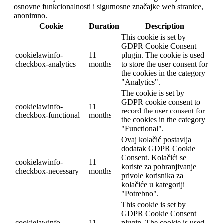
osnovne funkcionalnosti i sigurnosne značajke web stranice,
anonimno.
Cookie
Duration
Description
This cookie is set by
GDPR Cookie Consent
cookielawinfo-
11
plugin. The cookie is used
checkbox-analytics
months
to store the user consent for
the cookies in the category
"Analytics".
The cookie is set by
GDPR cookie consent to
cookielawinfo-
11
record the user consent for
checkbox-functional
months
the cookies in the category
"Functional".
Ovaj kolačić postavlja
dodatak GDPR Cookie
Consent. Kolačići se
cookielawinfo-
11
koriste za pohranjivanje
checkbox-necessary
months
privole korisnika za
kolačiće u kategoriji
"Potrebno".
This cookie is set by
GDPR Cookie Consent
cookielawinfo-
11
plugin. The cookie is used