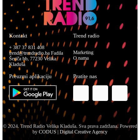
Kontakt
Trend radio
+ 387 37 831 408
Marketing
trend@trendradio.ba
Fadila
O nama
Šeriča bb, 77230 Velika
Kladuša
Preuzmi aplikaciju
Pratite nas
© 2024. Trend Radio Velika Kladuša. Sva prava zadržana. Powered
by
CODUS | Digital Creative Agency