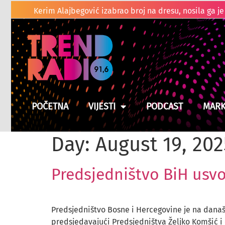
Suša prži usjeve u BiH, moguće poskupljenje hrane
POČETNA
VIJESTI
PODCAST
MARK
Day:
August 19, 202
Predsjedništvo BiH usvoj
Predsjedništvo Bosne i Hercegovine je na današnj
predsjedavajući Predsjedništva Željko Komšić i č