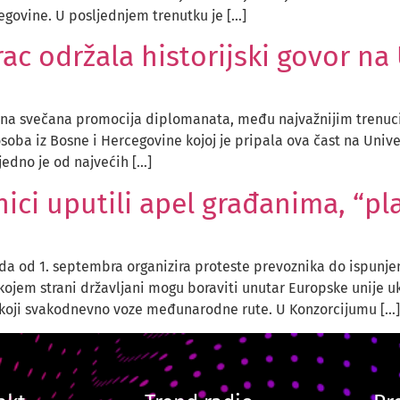
govine. U posljednjem trenutku je […]
ac održala historijski govor na 
žana svečana promocija diplomanata, među najvažnijim trenuci
soba iz Bosne i Hercegovine kojoj je pripala ova čast na Unive
jedno je od najvećih […]
nici uputili apel građanima, “pla
da od 1. septembra organizira proteste prevoznika do ispunjenj
a kojem strani državljani mogu boraviti unutar Europske unije
 koji svakodnevno voze međunarodne rute. U Konzorcijumu […]