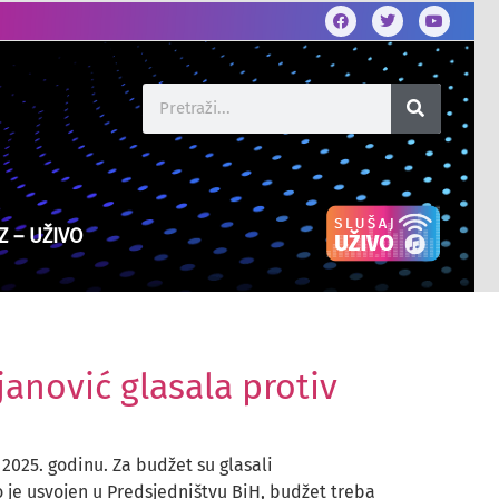
Z – UŽIVO
janović glasala protiv
 2025. godinu. Za budžet su glasali
to je usvojen u Predsjedništvu BiH, budžet treba