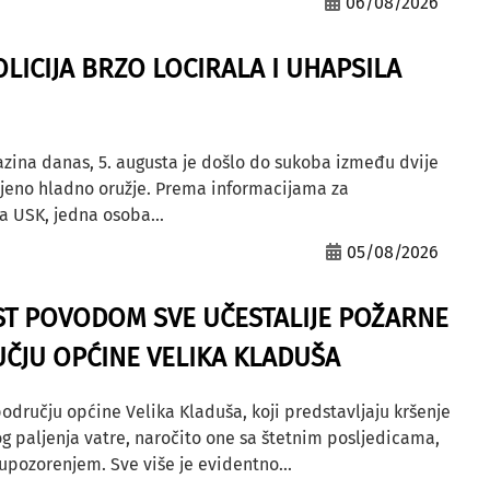
06/08/2026
OLICIJA BRZO LOCIRALA I UHAPSILA
azina danas, 5. augusta je došlo do sukoba između dvije
ljeno hladno oružje. Prema informacijama za
a USK, jedna osoba...
05/08/2026
ST POVODOM SVE UČESTALIJE POŽARNE
ČJU OPĆINE VELIKA KLADUŠA
odručju općine Velika Kladuša, koji predstavljaju kršenje
g paljenja vatre, naročito one sa štetnim posljedicama,
ozorenjem. Sve više je evidentno...