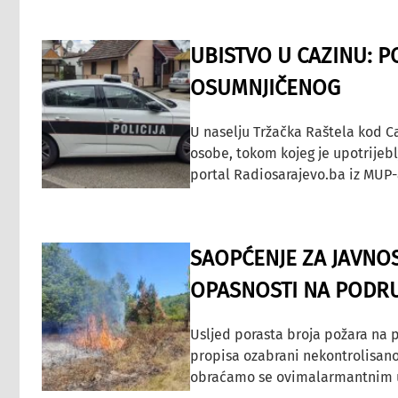
UBISTVO U CAZINU: P
OSUMNJIČENOG
U naselju Tržačka Raštela kod C
osobe, tokom kojeg je upotrijeb
portal Radiosarajevo.ba iz MUP-
SAOPĆENJE ZA JAVNO
OPASNOSTI NA PODRU
Usljed porasta broja požara na p
propisa ozabrani nekontrolisano
obraćamo se ovimalarmantnim up