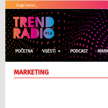
Duge kolone vozila na graničnim p
POČETNA
VIJESTI
PODCAST
MARK
MARKETING