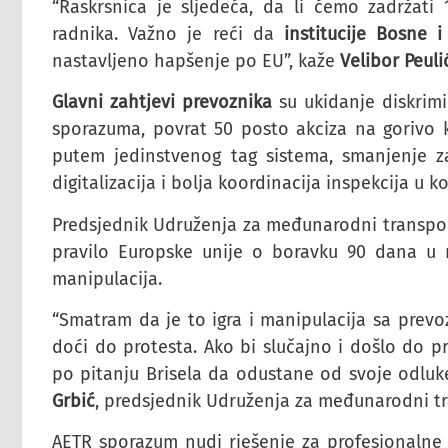
“Raskrsnica je sljedeća, da li ćemo zadržati 
radnika. Važno je reći da
institucije Bosne i
nastavljeno hapšenje po EU”, kaže
Velibor Peuli
Glavni zahtjevi prevoznika
su ukidanje diskrim
sporazuma, povrat 50 posto akciza na gorivo
putem jedinstvenog tag sistema, smanjenje z
digitalizacija i bolja koordinacija inspekcija u k
Predsjednik Udruženja za međunarodni transpo
pravilo Europske unije o boravku 90 dana u r
manipulacija.
“Smatram da je to igra i manipulacija sa prev
doći do protesta. Ako bi slučajno i došlo do pr
po pitanju Brisela da odustane od svoje odluke
Grbić
, predsjednik Udruženja za međunarodni tr
AETR sporazum nudi rješenje za profesionalne v