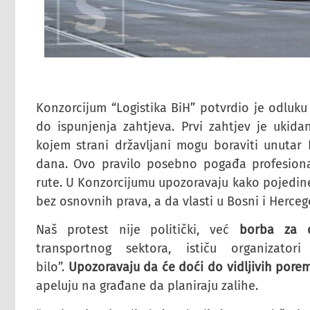
Konzorcijum “Logistika BiH” potvrdio je odluku
do ispunjenja zahtjeva. Prvi zahtjev je ukidan
kojem strani državljani mogu boraviti unuta
dana. Ovo pravilo posebno pogađa profesion
rute. U Konzorcijumu upozoravaju kako pojedine
bez osnovnih prava, a da vlasti u Bosni i Herceg
Naš protest nije politički, već
borba za d
transportnog sektora, ističu organizato
bilo”.
Upozoravaju da će doći do vidljivih pore
apeluju na građane da planiraju zalihe.