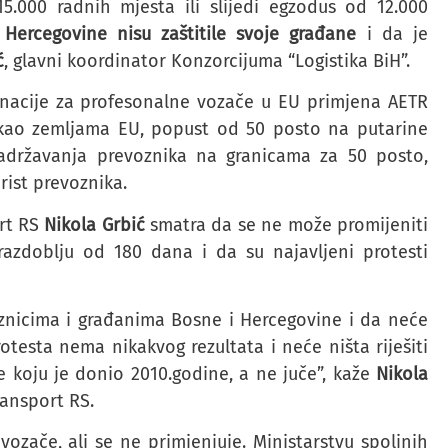
15.000 radnih mjesta ili slijedi egzodus od 12.000
 Hercegovine nisu zaštitile svoje građane
i da je
ć
, glavni koordinator Konzorcijuma “Logistika BiH”.
inacije za profesonalne vozače u EU primjena AETR
 kao zemljama EU, popust od 50 posto na putarine
adržavanja prevoznika na granicama za 50 posto,
orist prevoznika.
rt RS
Nikola Grbić
smatra da se ne može promijeniti
azdoblju od 180 dana i da su najavljeni protesti
oznicima i građanima Bosne i Hercegovine i da neće
otesta nema nikakvog rezultata i neće ništa riješiti
 koju je donio 2010.godine, a ne juče”, kaže
Nikola
ansport RS.
ozače, ali se ne primjenjuje. Ministarstvu spoljnih