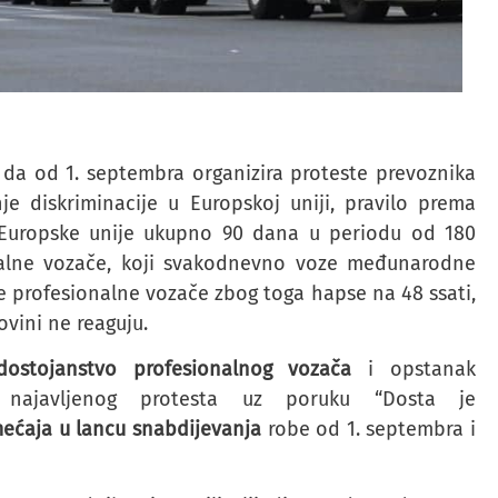
 da od 1. septembra organizira proteste prevoznika
je diskriminacije u Europskoj uniji, pravilo prema
r Europske unije ukupno 90 dana u periodu od 180
alne vozače, koji svakodnevno voze međunarodne
 profesionalne vozače zbog toga hapse na 48 ssati,
ovini ne reaguju.
ostojanstvo profesionalnog vozača
i opstanak
ri najavljenog protesta uz poruku “Dosta je
mećaja u lancu snabdijevanja
robe od 1. septembra i