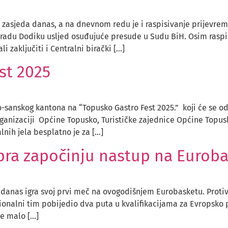
zasjeda danas, a na dnevnom redu je i raspisivanje prijevrem
 Dodiku usljed osuđujuće presude u Sudu BiH. Osim raspisiva
i zaključiti i Centralni birački […]
st 2025
sanskog kantona na “Topusko Gastro Fest 2025.” koji će se odr
ganizaciji Općine Topusko, Turističke zajednice Općine Topusk
lnih jela besplatno je za […]
ipra započinju nastup na Eurob
 danas igra svoj prvi meč na ovogodišnjem Eurobasketu. Proti
nacionalni tim pobijedio dva puta u kvalifikacijama za Evropsko 
me malo […]