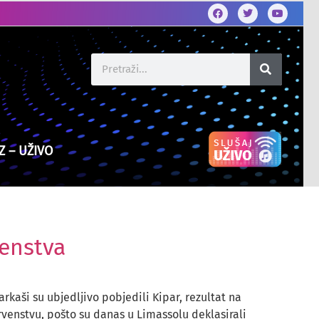
Z – UŽIVO
venstva
kaši su ubjedljivo pobjedili Kipar, rezultat na
rvenstvu, pošto su danas u Limassolu deklasirali