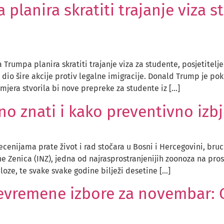
planira skratiti trajanje viza 
rumpa planira skratiti trajanje viza za studente, posjetitel
je dio šire akcije protiv legalne imigracije. Donald Trump je 
mjera stvorila bi nove prepreke za studente iz […]
bno znati i kako preventivno iz
cenijama prate život i rad stočara u Bosni i Hercegovini, br
hrane Zenica (INZ), jedna od najrasprostranjenijih zoonoza na p
ze, te svake svake godine bilježi desetine […]
jevremene izbore za novembar: G