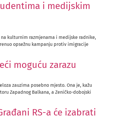
studentima i medijskim
je na kulturnim razmjenama i medijske radnike,
pokrenuo opsežnu kampanju protiv imigracije
bjeći moguću zarazu
uceloza zauzima posebno mjesto. Ona je, kažu
rostoru Zapadnog Balkana, a Zeničko-dobojski
rađani RS-a će izabrati