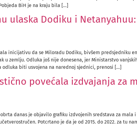
Pobjeda BiH je na kraju bila […]
nu ulaska Dodiku i Netanyahuu:
rala inicijativu da se Miloradu Dodiku, bivšem predsjedniku e
u zemlju. Odluka još nije donesena, jer Ministarstvo vanjskih
a odluka biti usvojena na narednoj sjednici, prenosi […]
stično povećala izdvajanja za m
 obrta danas je objavilo grafiku izdvojenih sredstava za mala 
o učetverostručen. Potcrtano je da je od 2015. do 2022. za tu n