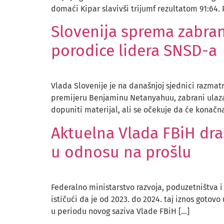
domaći Kipar slavivši trijumf rezultatom 91:64. 
Slovenija sprema zabra
porodice lidera SNSD-a
Vlada Slovenije je na današnjoj sjednici razmat
premijeru Benjaminu Netanyahuu, zabrani ulazak 
dopuniti materijal, ali se očekuje da će konačn
Aktuelna Vlada FBiH dra
u odnosu na prošlu
Federalno ministarstvo razvoja, poduzetništva i
ističući da je od 2023. do 2024. taj iznos gotov
u periodu novog saziva Vlade FBiH […]