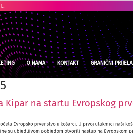
Ubistvo u Cazinu: Policija brzo locirala i uhapsila osumnjičenog
ETING
O NAMA
KONTAKT
GRANIČNI PRIJELA
25
la Kipar na startu Evropskog pr
ela Evropsko prvenstvo u košarci. U prvoj utakmici naši košar
ovine su ubjedljivom pobjedom otvorili nastup na Evropskom p