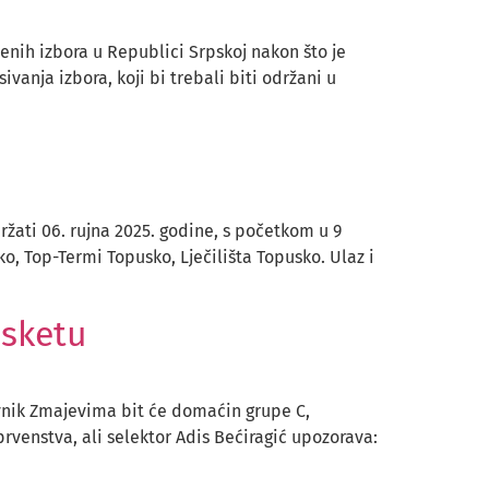
enih izbora u Republici Srpskoj nakon što je
nja izbora, koji bi trebali biti održani u
žati 06. rujna 2025. godine, s početkom u 9
o, Top-Termi Topusko, Lječilišta Topusko. Ulaz i
asketu
vnik Zmajevima bit će domaćin grupe C,
prvenstva, ali selektor Adis Bećiragić upozorava: