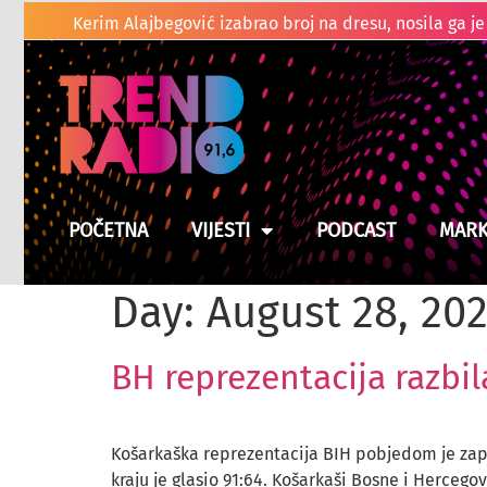
Kladuški
Suša prži usjeve u BiH, moguće poskupljenje hrane
POČETNA
VIJESTI
PODCAST
MARK
Day:
August 28, 20
BH reprezentacija razbi
Košarkaška reprezentacija BIH pobjedom je započ
kraju je glasio 91:64. Košarkaši Bosne i Herceg