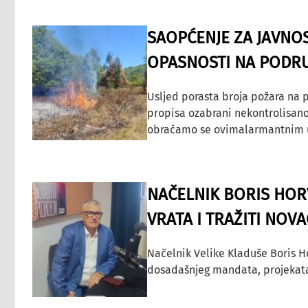
SAOPĆENJE ZA JAVNO
OPASNOSTI NA PODRU
Usljed porasta broja požara na p
propisa ozabrani nekontrolisano
obraćamo se ovimalarmantnim up
NAČELNIK BORIS HORV
VRATA I TRAŽITI NOV
Načelnik Velike Kladuše Boris H
dosadašnjeg mandata, projekata ko