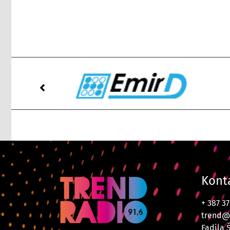
Kont
+ 387 3
trend@
Fadila 