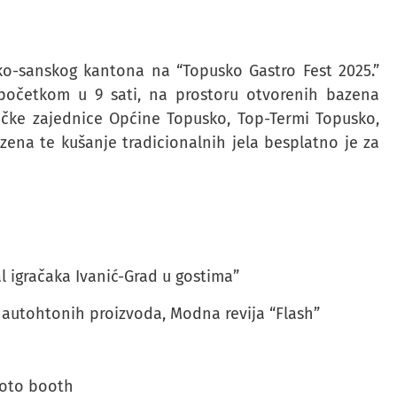
ko-sanskog kantona na “Topusko Gastro Fest 2025.”
 početkom u 9 sati, na prostoru otvorenih bazena
ičke zajednice Općine Topusko, Top-Termi Topusko,
azena te kušanje tradicionalnih jela besplatno je za
l igračaka Ivanić-Grad u gostima”
 autohtonih proizvoda, Modna revija “Flash”
hoto booth