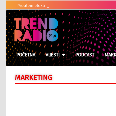
Problem električnih romobila u BiH
POČETNA
VIJESTI
PODCAST
MARK
MARKETING