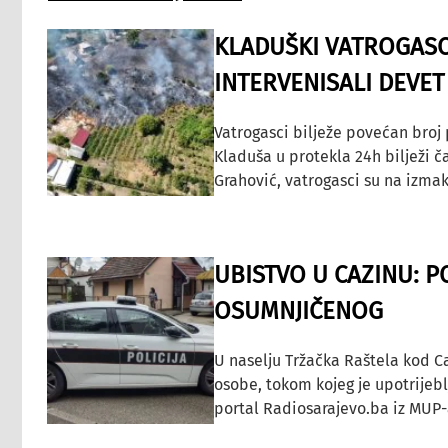
KLADUŠKI VATROGASC
INTERVENISALI DEVET
Vatrogasci bilježe povećan broj
Kladuša u protekla 24h bilježi č
Grahović, vatrogasci su na izmak
UBISTVO U CAZINU: P
OSUMNJIČENOG
U naselju Tržačka Raštela kod C
osobe, tokom kojeg je upotrijeb
portal Radiosarajevo.ba iz MUP-