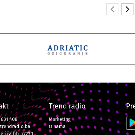
akt
Trend radio
Pr
7 831 408
Marketing
trendradio.ba
O nama
Šeriča bb, 77230