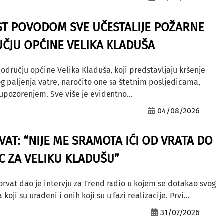
ST POVODOM SVE UČESTALIJE POŽARNE
ČJU OPĆINE VELIKA KLADUŠA
odručju općine Velika Kladuša, koji predstavljaju kršenje
g paljenja vatre, naročito one sa štetnim posljedicama,
ozorenjem. Sve više je evidentno...
04/08/2026
AT: “NIJE ME SRAMOTA IĆI OD VRATA DO
AC ZA VELIKU KLADUŠU”
orvat dao je intervju za Trend radio u kojem se dotakao svog
ji su urađeni i onih koji su u fazi realizacije. Prvi...
31/07/2026