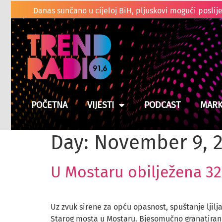
POČETNA
VIJESTI
PODCAST
MARK
Day:
November 9, 
U Mostaru obilježena 32
Uz zvuk sirene za opću opasnost, spuštanje ljilj
Starog mosta u Mostaru. Bjesomučno granatiranj