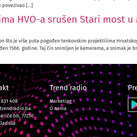
ća povezivao […]
ilima HVO-a srušen Stari most u
n što je više puta pogođen tenkovskim projektilima Hrvatskog 
đen 1566. godine. Taj čin snimljen je kamerama, a snimak je brzo
akt
Trend radio
Pr
7 831 408
Marketing
trendradio.ba
O nama
Šeriča bb, 77230
Kladuša