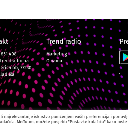
akt
Trend radio
Pr
7 831 408
Marketing
trendradio.ba
O nama
Šeriča bb, 77230
Kladuša
o Velika Kladuša. Sva prava zadržana. Powered by
CODUS | Dig
li najrelevantnije iskustvo pamćenjem vaših preferencija i ponovl
 kolačića. Međutim, možete posjetiti "Postavke kolačića" kako biste 