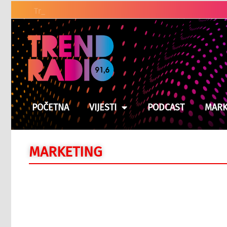
Tramp pred najtežom odl
POČETNA
VIJESTI
PODCAST
MARK
MARKETING