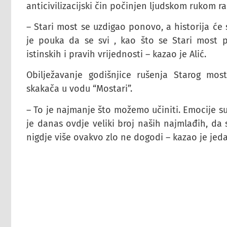
anticivilizacijski čin počinjen ljudskom rukom ra
– Stari most se uzdigao ponovo, a historija će 
je pouka da se svi , kao što se Stari most p
istinskih i pravih vrijednosti – kazao je Alić.
Obilježavanje godišnjice rušenja Starog mos
skakača u vodu “Mostari”.
– To je najmanje što možemo učiniti. Emocije s
je danas ovdje veliki broj naših najmlađih, da 
nigdje više ovakvo zlo ne dogodi – kazao je jed