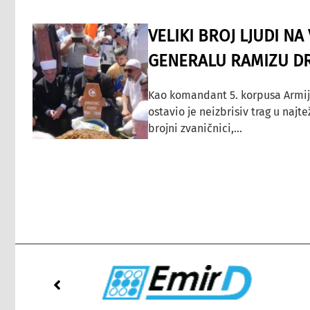
VELIKI BROJ LJUDI N
GENERALU RAMIZU D
Kao komandant 5. korpusa Armij
ostavio je neizbrisiv trag u najt
brojni zvaničnici,...