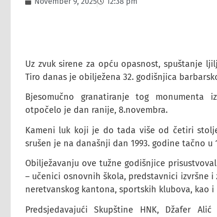
November 9, 2025
12:38 pm
Uz zvuk sirene za opću opasnost, spuštanje lji
Tiro danas je obilježena 32. godišnjica barbars
Bjesomučno granatiranje tog monumenta iz
otpočelo je dan ranije, 8.novembra.
Kameni luk koji je do tada više od četiri stol
srušen je na današnji dan 1993. godine tačno u 1
Obilježavanju ove tužne godišnjice prisustvoval
– učenici osnovnih škola, predstavnici izvršne 
neretvanskog kantona, sportskih klubova, kao i 
Predsjedavajući Skupštine HNK, Džafer Ali