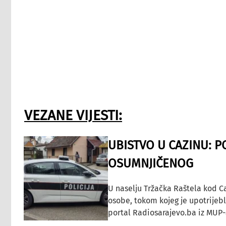
VEZANE VIJESTI:
UBISTVO U CAZINU: P
OSUMNJIČENOG
U naselju Tržačka Raštela kod C
osobe, tokom kojeg je upotrijeb
portal Radiosarajevo.ba iz MUP-