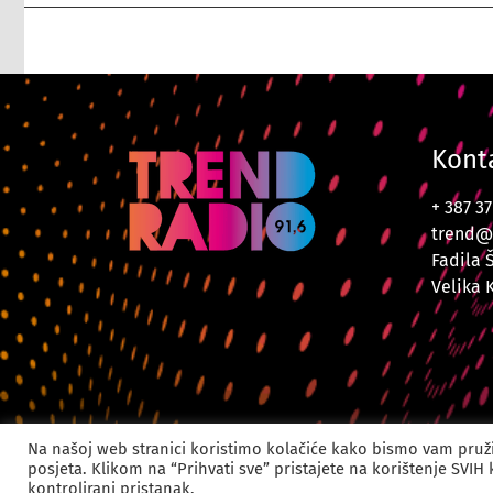
Kont
+ 387 3
trend@
Fadila 
Velika 
© 2024. Trend Radi
Na našoj web stranici koristimo kolačiće kako bismo vam pruži
posjeta. Klikom na “Prihvati sve” pristajete na korištenje SVIH
kontrolirani pristanak.