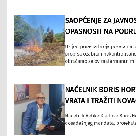
SAOPĆENJE ZA JAVNO
OPASNOSTI NA PODRU
Usljed porasta broja požara na p
propisa ozabrani nekontrolisano
obraćamo se ovimalarmantnim up
NAČELNIK BORIS HORV
VRATA I TRAŽITI NOV
Načelnik Velike Kladuše Boris H
dosadašnjeg mandata, projekata ko