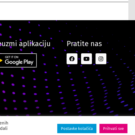
euzmi aplikaciju
Pratite nas
ital Creative Agency
jenih
dali
Postavke kolačića
Prihvati sve