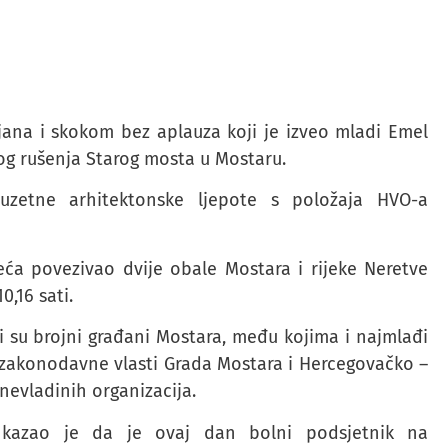
ljana i skokom bez aplauza koji je izveo mladi Emel
kog rušenja Starog mosta u Mostaru.
uzetne arhitektonske ljepote s položaja HVO-a
jeća povezivao dvije obale Mostara i rijeke Neretve
0,16 sati.
i su brojni građani Mostara, među kojima i najmlađi
i zakonodavne vlasti Grada Mostara i Hercegovačko –
nevladinih organizacija.
ć kazao je da je ovaj dan bolni podsjetnik na