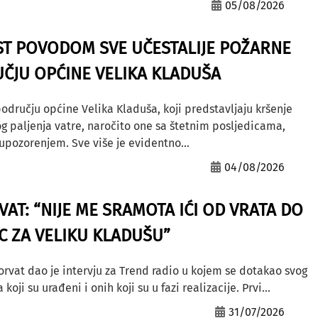
05/08/2026
ST POVODOM SVE UČESTALIJE POŽARNE
ČJU OPĆINE VELIKA KLADUŠA
odručju općine Velika Kladuša, koji predstavljaju kršenje
g paljenja vatre, naročito one sa štetnim posljedicama,
ozorenjem. Sve više je evidentno...
04/08/2026
AT: “NIJE ME SRAMOTA IĆI OD VRATA DO
AC ZA VELIKU KLADUŠU”
orvat dao je intervju za Trend radio u kojem se dotakao svog
ji su urađeni i onih koji su u fazi realizacije. Prvi...
31/07/2026