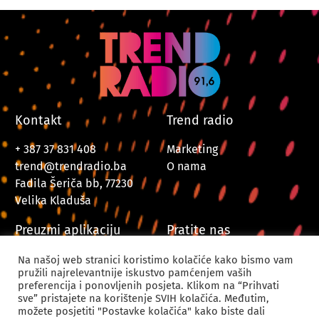
Kontakt
Trend radio
+ 387 37 831 408
Marketing
trend@trendradio.ba
O nama
Fadila Šeriča bb, 77230
Velika Kladuša
Preuzmi aplikaciju
Pratite nas
Na našoj web stranici koristimo kolačiće kako bismo vam
pružili najrelevantnije iskustvo pamćenjem vaših
preferencija i ponovljenih posjeta. Klikom na “Prihvati
sve” pristajete na korištenje SVIH kolačića. Međutim,
možete posjetiti "Postavke kolačića" kako biste dali