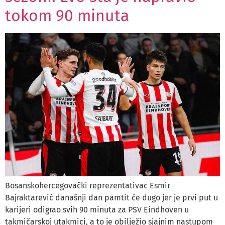
tokom 90 minuta
Bosanskohercegovački reprezentativac Esmir
Bajraktarević današnji dan pamtit će dugo jer je prvi put u
karijeri odigrao svih 90 minuta za PSV Eindhoven u
takmičarskoj utakmici, a to je obilježio sjajnim nastupom