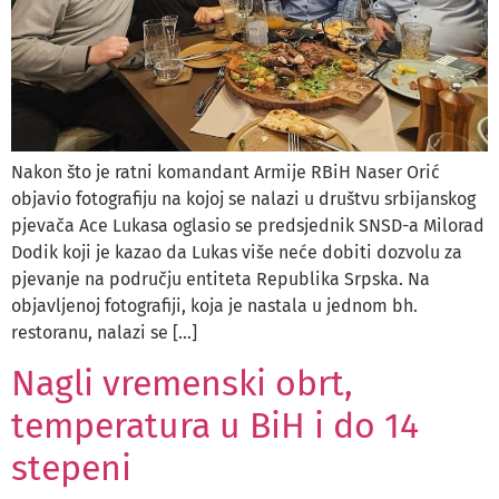
Nakon što je ratni komandant Armije RBiH Naser Orić
objavio fotografiju na kojoj se nalazi u društvu srbijanskog
pjevača Ace Lukasa oglasio se predsjednik SNSD-a Milorad
Dodik koji je kazao da Lukas više neće dobiti dozvolu za
pjevanje na području entiteta Republika Srpska. Na
objavljenoj fotografiji, koja je nastala u jednom bh.
restoranu, nalazi se […]
Nagli vremenski obrt,
temperatura u BiH i do 14
stepeni