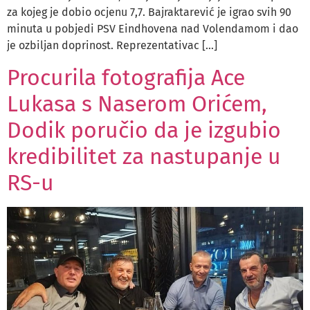
za kojeg je dobio ocjenu 7,7. Bajraktarević je igrao svih 90
minuta u pobjedi PSV Eindhovena nad Volendamom i dao
je ozbiljan doprinost. Reprezentativac […]
Procurila fotografija Ace
Lukasa s Naserom Orićem,
Dodik poručio da je izgubio
kredibilitet za nastupanje u
RS-u