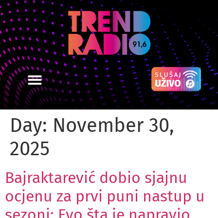
Day:
November 30,
2025
Bajraktarević dobio sjajnu
ocjenu za prvi puni nastup u
sezoni: Evo šta je napravio