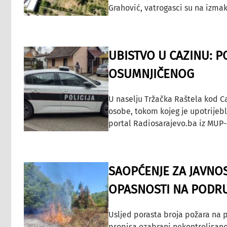
Grahović, vatrogasci su na izmak
UBISTVO U CAZINU: P
OSUMNJIČENOG
U naselju Tržačka Raštela kod C
osobe, tokom kojeg je upotrijeb
portal Radiosarajevo.ba iz MUP-
SAOPĆENJE ZA JAVNO
OPASNOSTI NA PODRU
Usljed porasta broja požara na p
propisa ozabrani nekontrolisano