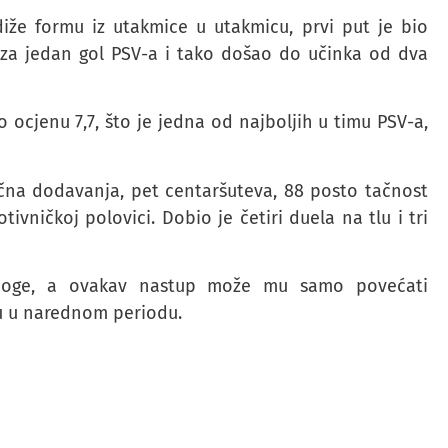
iže formu iz utakmice u utakmicu, prvi put je bio
je za jedan gol PSV-a i tako došao do učinka od dva
 ocjenu 7,7, što je jedna od najboljih u timu PSV-a,
jučna dodavanja, pet centaršuteva, 88 posto tačnost
vničkoj polovici. Dobio je četiri duela na tlu i tri
 noge, a ovakav nastup može mu samo povećati
ru u narednom periodu.