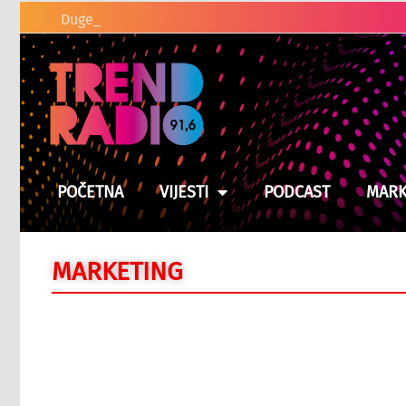
Duge kolone vozila na graničnim
POČETNA
VIJESTI
PODCAST
MARK
MARKETING