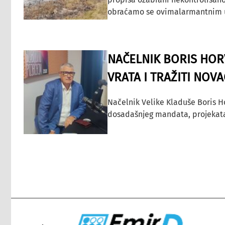
obraćamo se ovimalarmantnim up
NAČELNIK BORIS HORV
VRATA I TRAŽITI NOV
Načelnik Velike Kladuše Boris H
dosadašnjeg mandata, projekata ko