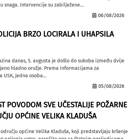
u snaga. Intervencije su zabilježene...
06/08/2026
OLICIJA BRZO LOCIRALA I UHAPSILA
azina danas, 5. augusta je došlo do sukoba između dvije
ljeno hladno oružje. Prema informacijama za
a USK, jedna osoba...
05/08/2026
ST POVODOM SVE UČESTALIJE POŽARNE
ČJU OPĆINE VELIKA KLADUŠA
odručju općine Velika Kladuša, koji predstavljaju kršenje
g paljenja vatre, naročito one sa štetnim posljedicama,