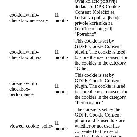
Ovaj kolačić postavlja
dodatak GDPR Cookie
Consent. Kolačići se
cookielawinfo-
11
koriste za pohranjivanje
checkbox-necessary
months
privole korisnika za
kolačiće u kategoriji
"Potrebno".
This cookie is set by
GDPR Cookie Consent
cookielawinfo-
11
plugin. The cookie is used
checkbox-others
months
to store the user consent for
the cookies in the category
"Other.
This cookie is set by
GDPR Cookie Consent
cookielawinfo-
11
plugin. The cookie is used
checkbox-
months
to store the user consent for
performance
the cookies in the category
"Performance".
The cookie is set by the
GDPR Cookie Consent
plugin and is used to store
11
viewed_cookie_policy
whether or not user has
months
consented to the use of
cookies. It does not store