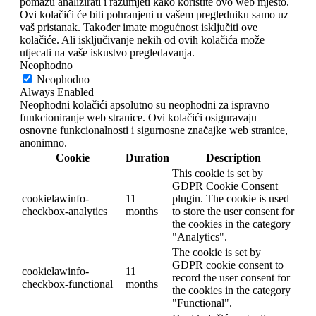
pomažu analizirati i razumjeti kako koristite ovo web mjesto.
Ovi kolačići će biti pohranjeni u vašem pregledniku samo uz
vaš pristanak. Također imate mogućnost isključiti ove
kolačiće. Ali isključivanje nekih od ovih kolačića može
utjecati na vaše iskustvo pregledavanja.
Neophodno
Neophodno
Always Enabled
Neophodni kolačići apsolutno su neophodni za ispravno
funkcioniranje web stranice. Ovi kolačići osiguravaju
osnovne funkcionalnosti i sigurnosne značajke web stranice,
anonimno.
Cookie
Duration
Description
This cookie is set by
GDPR Cookie Consent
cookielawinfo-
11
plugin. The cookie is used
checkbox-analytics
months
to store the user consent for
the cookies in the category
"Analytics".
The cookie is set by
GDPR cookie consent to
cookielawinfo-
11
record the user consent for
checkbox-functional
months
the cookies in the category
"Functional".