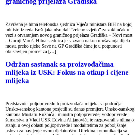
graničnog prijelaza Gradiška
Završena je hitna telefonska sjednica Vijeća ministara BiH na kojoj
ministri iz reda Bošnjaka nisu dali “zeleno svjetlo” za zaključak u
vezi s otvaranjem novog graničnog prijelaza Gradiška – Novi most
– Gornji Varoš. Hitna sjednica je sazvana nakon urušavanja dijela
mosta preko rijeke Save na GP Gradiška čime je u potpunosti
obustavljen promet za […]
Održan sastanak sa proizvođačima
mlijeka iz USK: Fokus na otkup i cijene
mlijeka
Predstavnici poljoprivrednih proizvođača mlijeka sa područja
Unsko-sanskog kantona posjetili su danas premijera Unsko-sanskog
kantona Mustafu Ružnića i ministra poljoprivrede, vodoprivrede i
šumarstva u Vladi USK Edvina Alijanovića te razgovarali s njima o
stanju u ovoj oblasti poljoprivrede i modalitetima za poboljšanje
uslova za bavljenje ovom djelatnošću. Direktna komunikacija sa