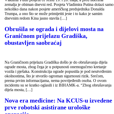
zemalja je obiman dnevni red. Posjeta Vladimira Putina dolazi samo
nekoliko dana nakon posjete američkog predsjednika Donalda
Trumpa, a ono što se može primijetiti jeste i to kako je samim
dnevnim redom Kina jasno stavila […]
Obrušila se ograda i dijelovi mosta na
Graničnom prijelazu Gradiška,
obustavljen saobraćaj
Na Graničnom prijelazu Gradiška došlo je do obrušavanja dijela
ograde mosta, zbog čega je u potpunosti onemogućeno kretanje
vozila i pješaka. Konstrukcija ograde popustila je pod neutvrđenim
okolnostima, što je stvorilo ogroman sigurnosni rizik. Srećom,
prema prvim informacijama, nema povrijeđenih osoba. O ovom
incidentu su se kratko oglasili i iz BIHAMK-a. “Zbog obrušavanja
dijela mosta, […]
Nova era medicine: Na KCUS-u izvedene
prve robotski asistirane urološke