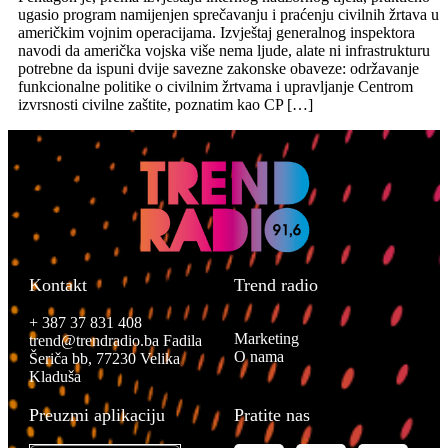
ugasio program namijenjen sprečavanju i praćenju civilnih žrtava u
američkim vojnim operacijama. Izvještaj generalnog inspektora
navodi da američka vojska više nema ljude, alate ni infrastrukturu
potrebne da ispuni dvije savezne zakonske obaveze: održavanje
funkcionalne politike o civilnim žrtvama i upravljanje Centrom
izvrsnosti civilne zaštite, poznatim kao CP […]
Kontakt
Trend radio
+ 387 37 831 408
Marketing
trend@trendradio.ba
Fadila
O nama
Šeriča bb, 77230 Velika
Kladuša
Preuzmi aplikaciju
Pratite nas