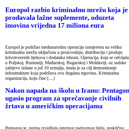
Europol razbio kriminalnu mrežu koja je
prodavala lažne suplemente, oduzeta
imovina vrijedna 17 miliona eura
Europol je podržao međunarodnu operaciju usmjerenu na veliku
kriminalnu mrežu uključenu u proizvodnju, distribuciju i prodaju
krivotvorenih lijekova i dodataka ishrani. Operacija, koja se odvijala
u Poljskoj, Rumuniji, Mađarskoj, Bugarskoj i Moldaviji, uz sudske
zahtjeve izdane u još 10 zemalja, imala je za cilj demontiranje
infrastrukture koja podržava ovu ilegalnu trgovinu. Kriminalna
organizacija, koju čine […]
Nakon napada na školu u Iranu: Pentago
ugasio program za sprečavanje civilnih
žrtava u američkim operacijama
Pentagon je, prema izvještaju internog nadzornog tijela, praktično