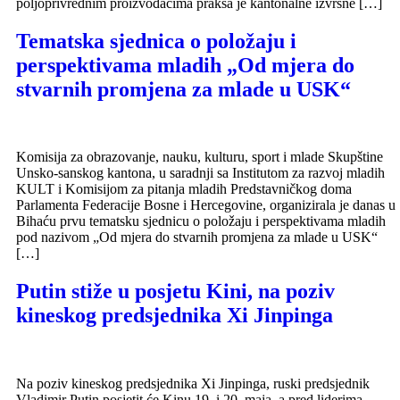
poljoprivrednim proizvođačima praksa je kantonalne izvršne […]
Tematska sjednica o položaju i
perspektivama mladih „Od mjera do
stvarnih promjena za mlade u USK“
Komisija za obrazovanje, nauku, kulturu, sport i mlade Skupštine
Unsko-sanskog kantona, u saradnji sa Institutom za razvoj mladih
KULT i Komisijom za pitanja mladih Predstavničkog doma
Parlamenta Federacije Bosne i Hercegovine, organizirala je danas u
Bihaću prvu tematsku sjednicu o položaju i perspektivama mladih
pod nazivom „Od mjera do stvarnih promjena za mlade u USK“
[…]
Putin stiže u posjetu Kini, na poziv
kineskog predsjednika Xi Jinpinga
Na poziv kineskog predsjednika Xi Jinpinga, ruski predsjednik
Vladimir Putin posjetit će Kinu 19. i 20. maja, a pred liderima