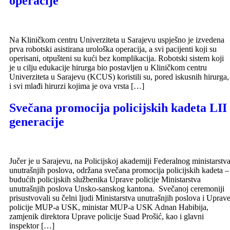
operacije
Na Kliničkom centru Univerziteta u Sarajevu uspješno je izvedena
prva robotski asistirana urološka operacija, a svi pacijenti koji su
operisani, otpušteni su kući bez komplikacija. Robotski sistem koji
je u cilju edukacije hirurga bio postavljen u Kliničkom centru
Univerziteta u Sarajevu (KCUS) koristili su, pored iskusnih hirurga,
i svi mlađi hirurzi kojima je ova vrsta […]
Svečana promocija policijskih kadeta LII
generacije
Jučer je u Sarajevu, na Policijskoj akademiji Federalnog ministarstv
unutrašnjih poslova, održana svečana promocija policijskih kadeta –
budućih policijskih službenika Uprave policije Ministarstva
unutrašnjih poslova Unsko-sanskog kantona. Svečanoj ceremoniji
prisustvovali su čelni ljudi Ministarstva unutrašnjih poslova i Uprav
policije MUP-a USK, ministar MUP-a USK Adnan Habibija,
zamjenik direktora Uprave policije Suad Prošić, kao i glavni
inspektor […]