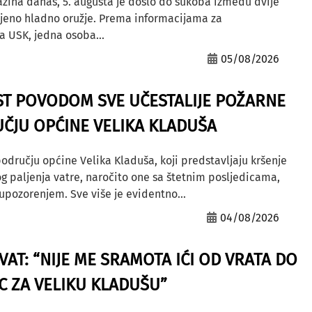
azina danas, 5. augusta je došlo do sukoba između dvije
ljeno hladno oružje. Prema informacijama za
a USK, jedna osoba...
05/08/2026
ST POVODOM SVE UČESTALIJE POŽARNE
ČJU OPĆINE VELIKA KLADUŠA
odručju općine Velika Kladuša, koji predstavljaju kršenje
g paljenja vatre, naročito one sa štetnim posljedicama,
ozorenjem. Sve više je evidentno...
04/08/2026
AT: “NIJE ME SRAMOTA IĆI OD VRATA DO
AC ZA VELIKU KLADUŠU”