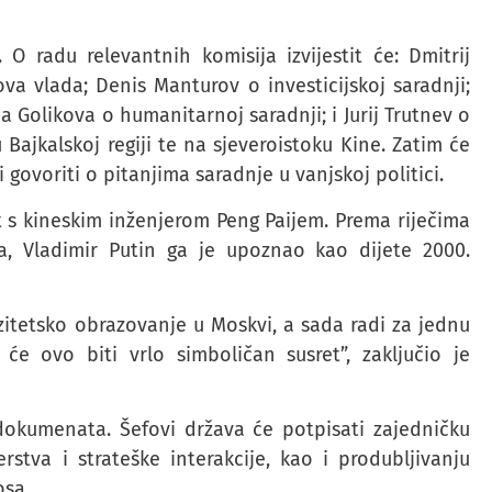
O radu relevantnih komisija izvijestit će: Dmitrij
a vlada; Denis Manturov o investicijskoj saradnji;
 Golikova o humanitarnoj saradnji; i Jurij Trutnev o
Bajkalskoj regiji te na sjeveroistoku Kine. Zatim će
 govoriti o pitanjima saradnje u vanjskoj politici.
 s kineskim inženjerom Peng Paijem. Prema riječima
a, Vladimir Putin ga je upoznao kao dijete 2000.
zitetsko obrazovanje u Moskvi, a sada radi za jednu
će ovo biti vrlo simboličan susret”, zaključio je
dokumenata. Šefovi država će potpisati zajedničku
stva i strateške interakcije, kao i produbljivanju
osa.