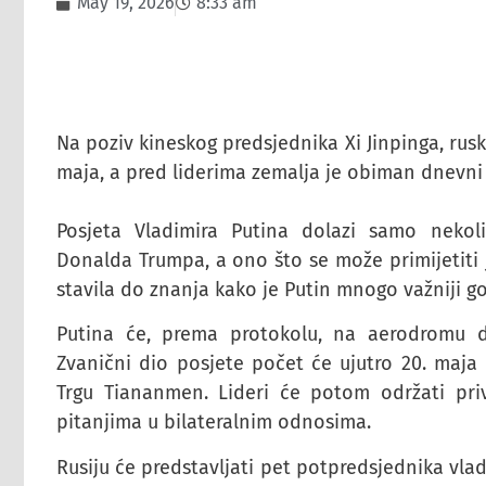
May 19, 2026
8:33 am
Na poziv kineskog predsjednika Xi Jinpinga, ruski
maja, a pred liderima zemalja je obiman dnevni 
Posjeta Vladimira Putina dolazi samo neko
Donalda Trumpa, a ono što se može primijetiti
stavila do znanja kako je Putin mnogo važniji g
Putina će, prema protokolu, na aerodromu d
Zvanični dio posjete počet će ujutro 20. maja
Trgu Tiananmen. Lideri će potom održati priv
pitanjima u bilateralnim odnosima.
Rusiju će predstavljati pet potpredsjednika vlad