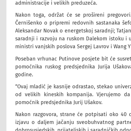
administracije i velikih preduzeća.
Nakon toga, održat će se prošireni pregovori. 
Černišenko o pripremi redovnih sastanaka šefov
Aleksandar Novak o energetskoj saradnji; Tatjana
saradnji i razvoju na ruskom Dalekom istoku i u 
ministri vanjskih poslova Sergej Lavrov i Wang Yi
Poseban vrhunac Putinove posjete bit će susret
pomoćnika ruskog predsjednika Jurija Ušakov
godine.
“Ovaj mladić je kasnije odrastao, stekao univer
od velikih kineskih kompanija. Vjerujemo da 
pomoćnik predsjednika Jurij Ušakov.
Nakon razgovora, strane će potpisati oko 40 
izjavu o daljem jačanju sveobuhvatnog partner
dobrosusjedskih, prijateljskih i saradničkih odn