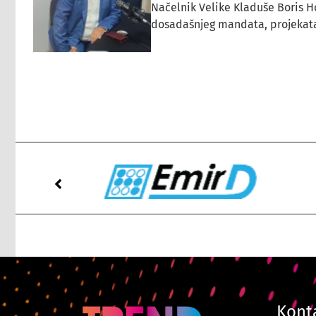
Načelnik Velike Kladuše Boris H
dosadašnjeg mandata, projekata ko
Kont