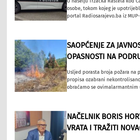
U naselju Tržačka Raštela kod C
osobe, tokom kojeg je upotrijeb
portal Radiosarajevo.ba iz MUP-
SAOPĆENJE ZA JAVNO
OPASNOSTI NA PODRU
Usljed porasta broja požara na p
propisa ozabrani nekontrolisano
obraćamo se ovimalarmantnim up
NAČELNIK BORIS HORV
VRATA I TRAŽITI NOV