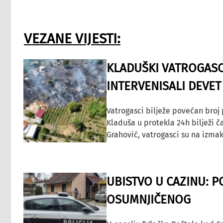
VEZANE VIJESTI:
KLADUŠKI VATROGASC
INTERVENISALI DEVET
Vatrogasci bilježe povećan broj
Kladuša u protekla 24h bilježi č
Grahović, vatrogasci su na izmak
UBISTVO U CAZINU: P
OSUMNJIČENOG