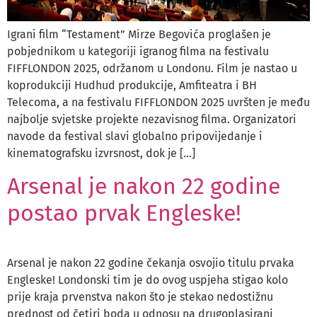
Igrani film “Testament” Mirze Begovića proglašen je
pobjednikom u kategoriji igranog filma na festivalu
FIFFLONDON 2025, održanom u Londonu. Film je nastao u
koprodukciji Hudhud produkcije, Amfiteatra i BH
Telecoma, a na festivalu FIFFLONDON 2025 uvršten je među
najbolje svjetske projekte nezavisnog filma. Organizatori
navode da festival slavi globalno pripovijedanje i
kinematografsku izvrsnost, dok je […]
Arsenal je nakon 22 godine
postao prvak Engleske!
Arsenal je nakon 22 godine čekanja osvojio titulu prvaka
Engleske! Londonski tim je do ovog uspjeha stigao kolo
prije kraja prvenstva nakon što je stekao nedostižnu
prednost od četiri boda u odnosu na drugoplasirani