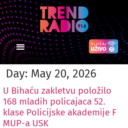
Day:
May 20, 2026
U Bihaću zakletvu položilo
168 mladih policajaca 52.
klase Policijske akademije F
MUP-a USK