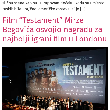
slična scena kao na Trumpovom dočeku, kada su umjesto
ruskih bile, logično, američke zastave. Xi je […]
Film “Testament” Mirze
Begovića osvojio nagradu za
najbolji igrani film u Londonu