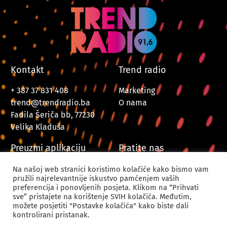
Kontakt
Trend radio
+ 387 37 831 408
Marketing
trend@trendradio.ba
O nama
Fadila Šeriča bb, 77230
Velika Kladuša
Preuzmi aplikaciju
Pratite nas
Na našoj web stranici koristimo kolačiće kako bismo vam
pružili najrelevantnije iskustvo pamćenjem vaših
preferencija i ponovljenih posjeta. Klikom na “Prihvati
sve” pristajete na korištenje SVIH kolačića. Međutim,
možete posjetiti "Postavke kolačića" kako biste dali
kontrolirani pristanak.
© 2024. Trend Radio Velika Kladuša. Sva prava zadržana.