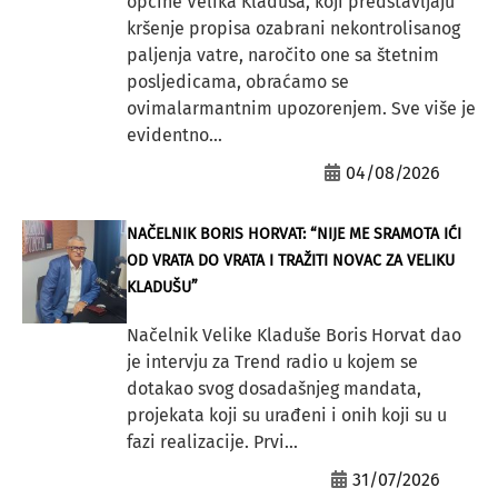
općine Velika Kladuša, koji predstavljaju
kršenje propisa ozabrani nekontrolisanog
paljenja vatre, naročito one sa štetnim
posljedicama, obraćamo se
ovimalarmantnim upozorenjem. Sve više je
evidentno...
04/08/2026
NAČELNIK BORIS HORVAT: “NIJE ME SRAMOTA IĆI
OD VRATA DO VRATA I TRAŽITI NOVAC ZA VELIKU
KLADUŠU”
Načelnik Velike Kladuše Boris Horvat dao
je intervju za Trend radio u kojem se
dotakao svog dosadašnjeg mandata,
projekata koji su urađeni i onih koji su u
fazi realizacije. Prvi...
31/07/2026