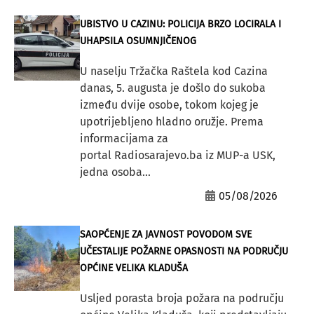
UBISTVO U CAZINU: POLICIJA BRZO LOCIRALA I
UHAPSILA OSUMNJIČENOG
U naselju Tržačka Raštela kod Cazina
danas, 5. augusta je došlo do sukoba
između dvije osobe, tokom kojeg je
upotrijebljeno hladno oružje. Prema
informacijama za
portal Radiosarajevo.ba iz MUP-a USK,
jedna osoba...
05/08/2026
SAOPĆENJE ZA JAVNOST POVODOM SVE
UČESTALIJE POŽARNE OPASNOSTI NA PODRUČJU
OPĆINE VELIKA KLADUŠA
Usljed porasta broja požara na području