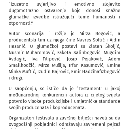
“izuzetno uvjerljivo i emotivno slojevito
dugometražno ostvarenje koje donosi snažne
glumačke izvedbe istražujući teme humanosti i
otpornosti.”
Autor scenarija i režije je Mirza Begović, a
producentski tim uz njega čine Navres Softić i Ajdin
Hasanić. U glumačkoj postavi su Zlatan Školjić,
Nusmir Muharemović, Faketa Salihbegović, Mugdim
Avdagić, Iva Filipović, Josip Pejaković, Adem
Smailhodžić, Mirza Mušija, Irfan Kasumović, Emina
Minka Muftić, Izudin Bajrović, Emir Hadžihafizbegović
i drugi.
U saopćenju, se ističe da je “Testament” u jakoj
međunarodnoj konkurenciji autora iz cijelog svijeta
potvrdio visoke produkcijske i umjetničke standarde
svojih producenata i koproducenata.
Organizatori festivala u završnoj bilješci naveli su da
ovogodišnji pobjednici odražavaju savremeni pejzaž