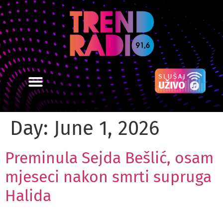
Day:
June 1, 2026
Preminula Sejda Bešlić, osam
mjeseci nakon smrti supruga
Halida