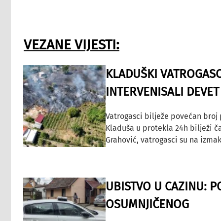
VEZANE VIJESTI:
KLADUŠKI VATROGASC
INTERVENISALI DEVET
Vatrogasci bilježe povećan broj
Kladuša u protekla 24h bilježi č
Grahović, vatrogasci su na izmak
UBISTVO U CAZINU: P
OSUMNJIČENOG