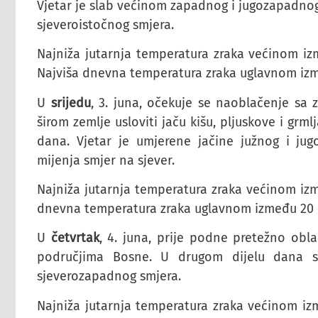
Vjetar je slab većinom zapadnog i jugozapadnog 
sjeveroistočnog smjera.
Najniža jutarnja temperatura zraka većinom izm
Najviša dnevna temperatura zraka uglavnom izme
U
srijedu
, 3. juna, očekuje se naoblačenje sa 
širom zemlje usloviti jaču kišu, pljuskove i grm
dana. Vjetar je umjerene jačine južnog i ju
mijenja smjer na sjever.
Najniža jutarnja temperatura zraka većinom izme
dnevna temperatura zraka uglavnom između 20 i 
U
četvrtak
, 4. juna, prije podne pretežno obl
područjima Bosne. U drugom dijelu dana sm
sjeverozapadnog smjera.
Najniža jutarnja temperatura zraka većinom izme