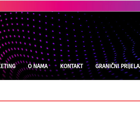
Ubistvo u Cazinu: Policija brzo locirala i uhapsila osumnjičenog
ETING
O NAMA
KONTAKT
GRANIČNI PRIJELA