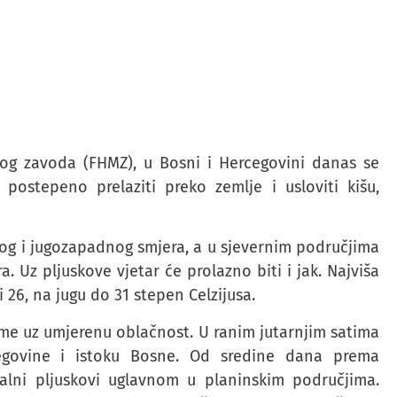
g zavoda (FHMZ), u Bosni i Hercegovini danas se
ostepeno prelaziti preko zemlje i usloviti kišu,
og i jugozapadnog smjera, a u sjevernim područjima
 Uz pljuskove vjetar će prolazno biti i jak. Najviša
26, na jugu do 31 stepen Celzijusa.
jeme uz umjerenu oblačnost. U ranim jutarnjim satima
cegovine i istoku Bosne. Od sredine dana prema
kalni pljuskovi uglavnom u planinskim područjima.