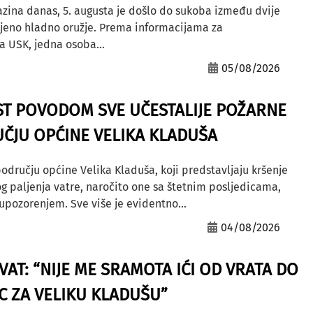
azina danas, 5. augusta je došlo do sukoba između dvije
ljeno hladno oružje. Prema informacijama za
a USK, jedna osoba...
05/08/2026
ST POVODOM SVE UČESTALIJE POŽARNE
ČJU OPĆINE VELIKA KLADUŠA
odručju općine Velika Kladuša, koji predstavljaju kršenje
g paljenja vatre, naročito one sa štetnim posljedicama,
ozorenjem. Sve više je evidentno...
04/08/2026
AT: “NIJE ME SRAMOTA IĆI OD VRATA DO
AC ZA VELIKU KLADUŠU”