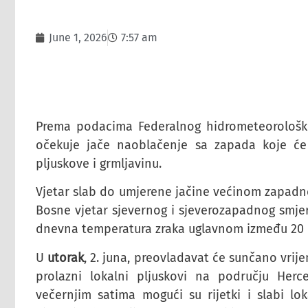
June 1, 2026
7:57 am
Prema podacima Federalnog hidrometeorološko
očekuje jače naoblačenje sa zapada koje će p
pljuskove i grmljavinu.
Vjetar slab do umjerene jačine većinom zapadn
Bosne vjetar sjevernog i sjeverozapadnog smjera.
dnevna temperatura zraka uglavnom između 20 i 
U
utorak
, 2. juna, preovladavat će sunčano vri
prolazni lokalni pljuskovi na području Her
večernjim satima mogući su rijetki i slabi lo