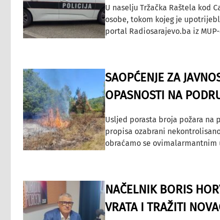
U naselju Tržačka Raštela kod C
osobe, tokom kojeg je upotrijeb
portal Radiosarajevo.ba iz MUP-
SAOPĆENJE ZA JAVNO
OPASNOSTI NA PODRU
Usljed porasta broja požara na p
propisa ozabrani nekontrolisano
obraćamo se ovimalarmantnim up
NAČELNIK BORIS HORV
VRATA I TRAŽITI NOV