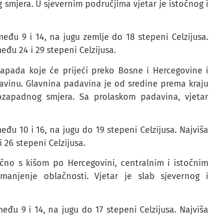
smjera. U sjevernim područjima vjetar je istočnog i
eđu 9 i 14, na jugu zemlje do 18 stepeni Celzijusa.
đu 24 i 29 stepeni Celzijusa.
zapada koje će prijeći preko Bosne i Hercegovine i
ljavinu. Glavnina padavina je od sredine prema kraju
gozapadnog smjera. Sa prolaskom padavina, vjetar
đu 10 i 16, na jugu do 19 stepeni Celzijusa. Najviša
26 stepeni Celzijusa.
ačno s kišom po Hercegovini, centralnim i istočnim
anjenje oblačnosti. Vjetar je slab sjevernog i
đu 9 i 14, na jugu do 17 stepeni Celzijusa. Najviša