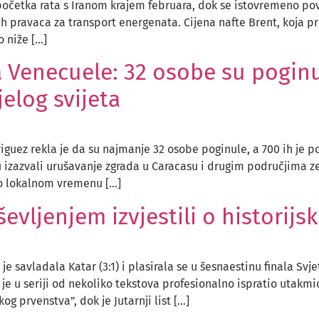
 početka rata s Iranom krajem februara, dok se istovremeno po
h pravaca za transport energenata. Cijena nafte Brent, koja pr
o niže […]
a Venecuele: 32 osobe su poginu
jelog svijeta
uez rekla je da su najmanje 32 osobe poginule, a 700 ih je p
u izazvali urušavanje zgrada u Caracasu i drugim područjima z
 po lokalnom vremenu […]
ševljenjem izvjestili o histori
savladala Katar (3:1) i plasirala se u šesnaestinu finala Svje
je u seriji od nekoliko tekstova profesionalno ispratio utakmi
g prvenstva”, dok je Jutarnji list […]