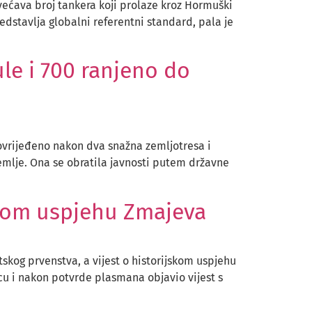
većava broj tankera koji prolaze kroz Hormuški
edstavlja globalni referentni standard, pala je
le i 700 ranjeno do
ovrijeđeno nakon dva snažna zemljotresa i
emlje. Ona se obratila javnosti putem državne
jskom uspjehu Zmajeva
tskog prvenstva, a vijest o historijskom uspjehu
cu i nakon potvrde plasmana objavio vijest s