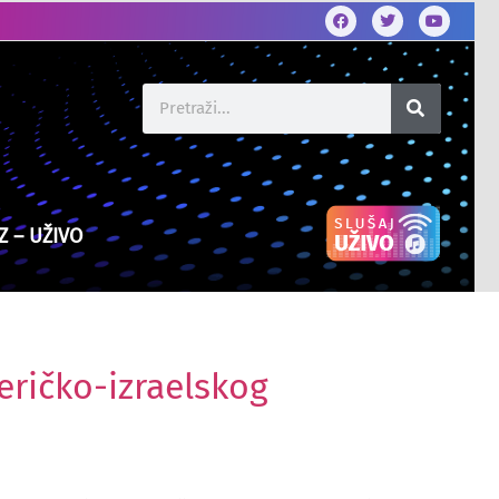
Z – UŽIVO
eričko-izraelskog