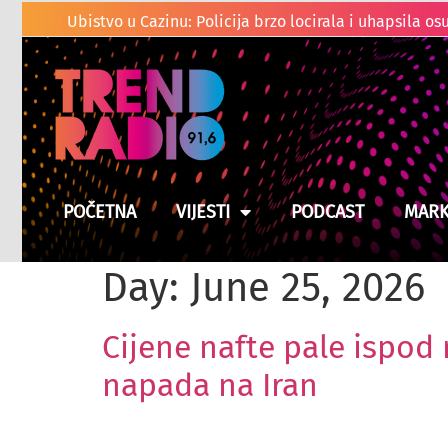
T
POČETNA
VIJESTI
PODCAST
MARK
Day:
June 25, 2026
Cijene nafte pale ispod 
napada na Iran