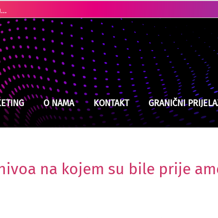
Toplotna kupola širi se prema Balkanu: Spremite se za temperature do 43 stepena
Na snazi i dalje narandžasto upozorenje: Čekaju nas visoke temperature
ETING
O NAMA
KONTAKT
GRANIČNI PRIJELA
nivoa na kojem su bile prije am