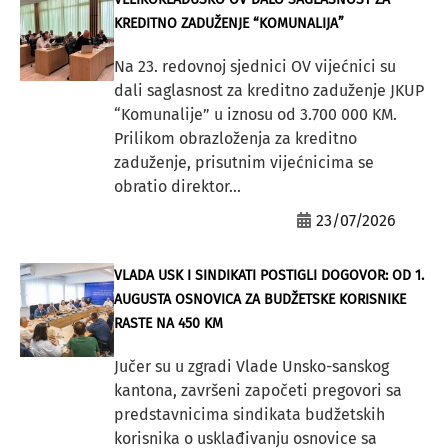
KREDITNO ZADUŽENJE “KOMUNALIJA”
Na 23. redovnoj sjednici OV vijećnici su
dali saglasnost za kreditno zaduženje JKUP
“Komunalije” u iznosu od 3.700 000 KM.
Prilikom obrazloženja za kreditno
zaduženje, prisutnim vijećnicima se
obratio direktor...
23/07/2026
VLADA USK I SINDIKATI POSTIGLI DOGOVOR: OD 1.
AUGUSTA OSNOVICA ZA BUDŽETSKE KORISNIKE
RASTE NA 450 KM
Jučer su u zgradi Vlade Unsko-sanskog
kantona, završeni započeti pregovori sa
predstavnicima sindikata budžetskih
korisnika o usklađivanju osnovice sa