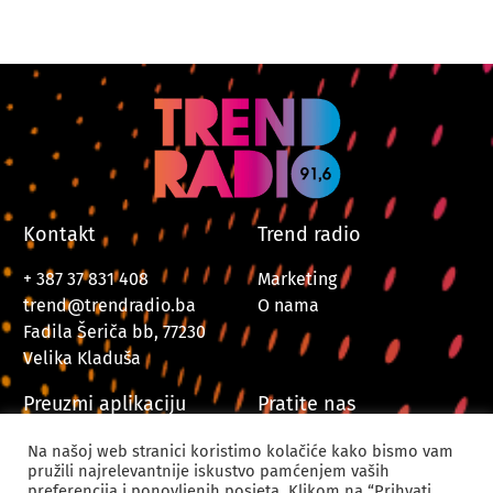
Kontakt
Trend radio
+ 387 37 831 408
Marketing
trend@trendradio.ba
O nama
Fadila Šeriča bb, 77230
Velika Kladuša
Preuzmi aplikaciju
Pratite nas
Na našoj web stranici koristimo kolačiće kako bismo vam
pružili najrelevantnije iskustvo pamćenjem vaših
preferencija i ponovljenih posjeta. Klikom na “Prihvati