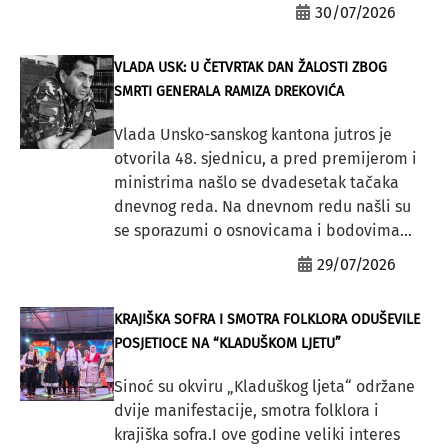
30/07/2026
VLADA USK: U ČETVRTAK DAN ŽALOSTI ZBOG
SMRTI GENERALA RAMIZA DREKOVIĆA
Vlada Unsko-sanskog kantona jutros je
otvorila 48. sjednicu, a pred premijerom i
ministrima našlo se dvadesetak tačaka
dnevnog reda. Na dnevnom redu našli su
se sporazumi o osnovicama i bodovima...
29/07/2026
KRAJIŠKA SOFRA I SMOTRA FOLKLORA ODUŠEVILE
POSJETIOCE NA “KLADUŠKOM LJETU”
Sinoć su okviru „Kladuškog ljeta“ održane
dvije manifestacije, smotra folklora i
krajiška sofra.I ove godine veliki interes