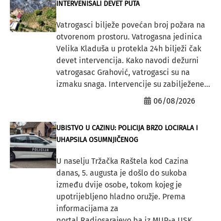
INTERVENISALI DEVET PUTA
Vatrogasci bilježe povećan broj požara na
otvorenom prostoru. Vatrogasna jedinica
Velika Kladuša u protekla 24h bilježi čak
devet intervencija. Kako navodi dežurni
vatrogasac Grahović, vatrogasci su na
izmaku snaga. Intervencije su zabilježene...
06/08/2026
UBISTVO U CAZINU: POLICIJA BRZO LOCIRALA I
UHAPSILA OSUMNJIČENOG
U naselju Tržačka Raštela kod Cazina
danas, 5. augusta je došlo do sukoba
između dvije osobe, tokom kojeg je
upotrijebljeno hladno oružje. Prema
informacijama za
portal Radiosarajevo.ba iz MUP-a USK,