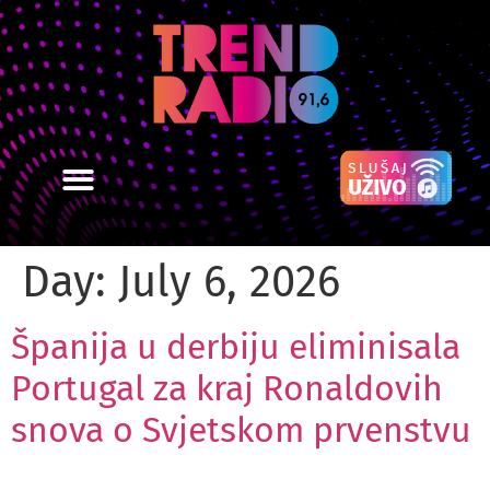
Day:
July 6, 2026
Španija u derbiju eliminisala
Portugal za kraj Ronaldovih
snova o Svjetskom prvenstvu