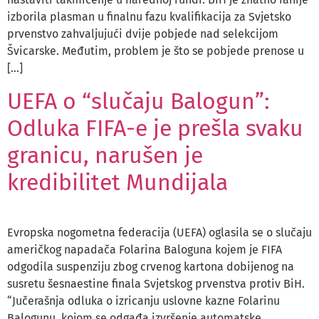
izborila plasman u finalnu fazu kvalifikacija za Svjetsko
prvenstvo zahvaljujući dvije pobjede nad selekcijom
Švicarske. Međutim, problem je što se pobjede prenose u
[…]
UEFA o “slučaju Balogun”:
Odluka FIFA-e je prešla svaku
granicu, narušen je
kredibilitet Mundijala
Evropska nogometna federacija (UEFA) oglasila se o slučaju
američkog napadača Folarina Baloguna kojem je FIFA
odgodila suspenziju zbog crvenog kartona dobijenog na
susretu šesnaestine finala Svjetskog prvenstva protiv BiH.
“Jučerašnja odluka o izricanju uslovne kazne Folarinu
Balogunu, kojom se odgađa izvršenje automatske