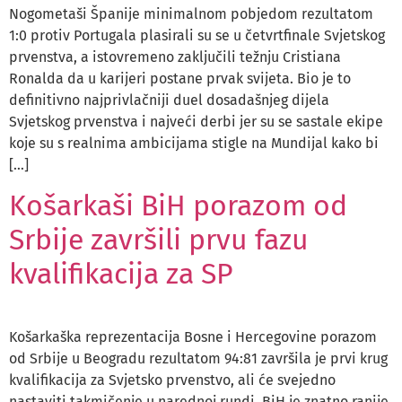
Nogometaši Španije minimalnom pobjedom rezultatom
1:0 protiv Portugala plasirali su se u četvrtfinale Svjetskog
prvenstva, a istovremeno zaključili težnju Cristiana
Ronalda da u karijeri postane prvak svijeta. Bio je to
definitivno najprivlačniji duel dosadašnjeg dijela
Svjetskog prvenstva i najveći derbi jer su se sastale ekipe
koje su s realnima ambicijama stigle na Mundijal kako bi
[…]
Košarkaši BiH porazom od
Srbije završili prvu fazu
kvalifikacija za SP
Košarkaška reprezentacija Bosne i Hercegovine porazom
od Srbije u Beogradu rezultatom 94:81 završila je prvi krug
kvalifikacija za Svjetsko prvenstvo, ali će svejedno
nastaviti takmičenje u narednoj rundi. BiH je znatno ranije