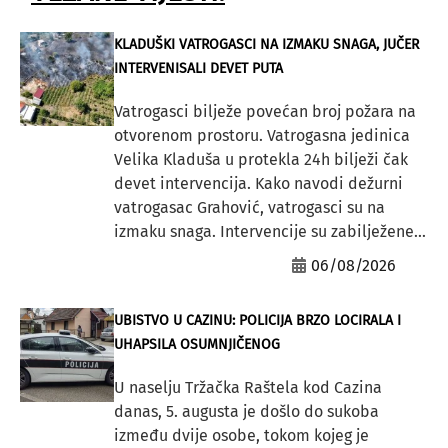
KLADUŠKI VATROGASCI NA IZMAKU SNAGA, JUČER
INTERVENISALI DEVET PUTA
Vatrogasci bilježe povećan broj požara na
otvorenom prostoru. Vatrogasna jedinica
Velika Kladuša u protekla 24h bilježi čak
devet intervencija. Kako navodi dežurni
vatrogasac Grahović, vatrogasci su na
izmaku snaga. Intervencije su zabilježene...
06/08/2026
UBISTVO U CAZINU: POLICIJA BRZO LOCIRALA I
UHAPSILA OSUMNJIČENOG
U naselju Tržačka Raštela kod Cazina
danas, 5. augusta je došlo do sukoba
između dvije osobe, tokom kojeg je