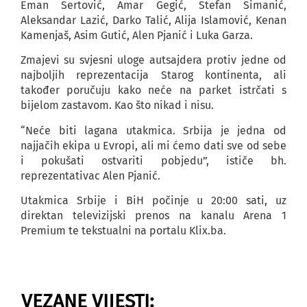
Eman Šertović, Amar Gegić, Stefan Simanić,
Aleksandar Lazić, Darko Talić, Alija Islamović, Kenan
Kamenjaš, Asim Gutić, Alen Pjanić i Luka Garza.
Zmajevi su svjesni uloge autsajdera protiv jedne od
najboljih reprezentacija Starog kontinenta, ali
također poručuju kako neće na parket istrčati s
bijelom zastavom. Kao što nikad i nisu.
“Neće biti lagana utakmica. Srbija je jedna od
najjačih ekipa u Evropi, ali mi ćemo dati sve od sebe
i pokušati ostvariti pobjedu”, ističe bh.
reprezentativac Alen Pjanić.
Utakmica Srbije i BiH počinje u 20:00 sati, uz
direktan televizijski prenos na kanalu Arena 1
Premium te tekstualni na portalu Klix.ba.
VEZANE VIJESTI: