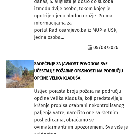
danas, 5. augusta je došlo do sukoba
između dvije osobe, tokom kojeg je
upotrijebljeno hladno oružje. Prema
informacijama za
portal Radiosarajevo.ba iz MUP-a USK,
jedna osoba...
05/08/2026
SAOPĆENJE ZA JAVNOST POVODOM SVE
UČESTALIJE POŽARNE OPASNOSTI NA PODRUČJU
OPĆINE VELIKA KLADUŠA
Usljed porasta broja požara na području
općine Velika Kladuša, koji predstavljaju
kršenje propisa ozabrani nekontrolisanog
paljenja vatre, naročito one sa štetnim
posljedicama, obraćamo se
ovimalarmantnim upozorenjem. Sve više je