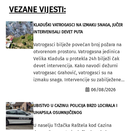
VEZANE VIJESTI:
KLADUŠKI VATROGASCI NA IZMAKU SNAGA, JUČER
INTERVENISALI DEVET PUTA
Vatrogasci bilježe povećan broj požara na
otvorenom prostoru. Vatrogasna jedinica
Velika Kladuša u protekla 24h bilježi čak
devet intervencija. Kako navodi dežurni
vatrogasac Grahović, vatrogasci su na
izmaku snaga. Intervencije su zabilježene...
06/08/2026
UBISTVO U CAZINU: POLICIJA BRZO LOCIRALA I
UHAPSILA OSUMNJIČENOG
U naselju Tržačka Raštela kod Cazina