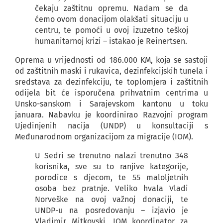
čekaju zaštitnu opremu. Nadam se da
ćemo ovom donacijom olakšati situaciju u
centru, te pomoći u ovoj izuzetno teškoj
humanitarnoj krizi – istakao je Reinertsen.
Oprema u vrijednosti od 186.000 KM, koja se sastoji
od zaštitnih maski i rukavica, dezinfekcijskih tunela i
sredstava za dezinfekciju, te toplomjera i zaštitnih
odijela bit će isporučena prihvatnim centrima u
Unsko-sanskom i Sarajevskom kantonu u toku
januara. Nabavku je koordinirao Razvojni program
Ujedinjenih nacija (UNDP) u konsultaciji s
Međunarodnom organizacijom za migracije (IOM).
U Sedri se trenutno nalazi trenutno 348
korisnika, sve su to ranjive kategorije,
porodice s djecom, te 55 maloljetnih
osoba bez pratnje. Veliko hvala Vladi
Norveške na ovoj važnoj donaciji, te
UNDP-u na posredovanju – izjavio je
Vladimir Mitkovski, IOM koordinator za