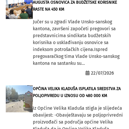
AUGUSTA OSNOVICA ZA BUDŽETSKE KORISNIKE
RASTE NA 450 KM
Jučer su u zgradi Vlade Unsko-sanskog
kantona, završeni započeti pregovori sa
predstavnicima sindikata budžetskih
korisnika o usklađivanju osnovice sa
indeksom potrošačkih cijena.Ispred
pregovaračkog tima Vlade Unsko-sanskog
kantona na sastanku su...
22/07/2026
OPĆINA VELIKA KLADUŠA ISPLATILA SREDSTVA ZA
POLJOPIVREDU U IZNOSU OD 480 000 KM
Iz Općine Velika Kladuša stigla je slijedeća
obavijest: -Obavještavaju se poljoprivredni
proizvođači sa područja općine Velika
Kladuša da je Općina Velika Kladuša