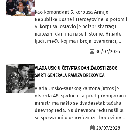
Kao komandant 5. korpusa Armije
Republike Bosne i Hercegovine, a potom i
4. korpusa, ostavio je neizbrisiv trag u
najtežim danima naše historije. Hiljade
ljudi, među kojima i brojni zvaničnici,...
30/07/2026
VLADA USK: U ČETVRTAK DAN ŽALOSTI ZBOG
SMRTI GENERALA RAMIZA DREKOVIĆA
Vlada Unsko-sanskog kantona jutros je
otvorila 48. sjednicu, a pred premijerom i
ministrima našlo se dvadesetak tačaka
dnevnog reda. Na dnevnom redu našli su
se sporazumi o osnovicama i bodovima...
29/07/2026