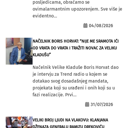
posljedicama, obraćamo se
ovimalarmantnim upozorenjem. Sve više je
evidentno...
04/08/2026
NAČELNIK BORIS HORVAT: “NIJE ME SRAMOTA IĆI
OD VRATA DO VRATA I TRAŽITI NOVAC ZA VELIKU
KLADUŠU”
Načelnik Velike Kladuše Boris Horvat dao
je intervju za Trend radio u kojem se
dotakao svog dosadašnjeg mandata,
projekata koji su urađeni i onih koji su u
fazi realizacije. Prvi...
31/07/2026
VELIKI BROJ LJUDI NA VLAKOVU: KLANJANA
DŽENAZA GENERALU RAMIZU DREKOVIĆU