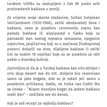
turskom tržištu su zastupljeni s čak 90 posto svih
proizvedenih baklava u zemlji.
Za vrijeme svoje slavne vladavine, Sultan Sulejman
Veličanstveni (1520-1566), veliki obožavatelj žena i
baklave, uveo je posebnu ceremoniju znanu kao
parada baklava ili alayiparad u tijeku koje su
petnaesti dan svetog mjeseca ramazana, njegovim
vojnicima, janjičarima koji su u svečanoj životopisnoj
povorci dolazili na dvor, dijeljene baklave (1 veliki
lim za svakih 10 vojnika) koje su se posebno za njih
pekle u dvorskoj kuhinji.
Zanimljivo je da je u Turskoj baklava kao vrlo otmjen i
vrlo skup desert sve do XIX. stoljeća bio rezervisan
samo za jako bogate, dok su je ostali jeli samo u
posebnim prilikama. Dakle, ne treba nas čuditi što
se izreka – “Nisam dovoljno bogat da jedem baklavu
svaki dan” – zadržala sve do danas.
Koji je vaš recept za najbolju baklavu?