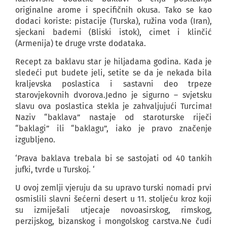
originalne arome i specifičnih okusa. Tako se kao
dodaci koriste: pistacije (Turska), ružina voda (Iran),
sjeckani bademi (Bliski istok), cimet i klinčić
(Armenija) te druge vrste dodataka.
Recept za baklavu star je hiljadama godina. Kada je
sledeći put budete jeli, setite se da je nekada bila
kraljevska poslastica i sastavni deo trpeze
starovjekovnih dvorova.Jedno je sigurno – svjetsku
slavu ova poslastica stekla je zahvaljujući Turcima!
Naziv “baklava” nastaje od staroturske riječi
“baklagi” ili “baklagu”, iako je pravo značenje
izgubljeno.
‘Prava baklava trebala bi se sastojati od 40 tankih
jufki, tvrde u Turskoj. ‘
U ovoj zemlji vjeruju da su upravo turski nomadi prvi
osmislili slavni šećerni desert u 11. stoljeću kroz koji
su izmiješali utjecaje novoasirskog, rimskog,
perzijskog, bizanskog i mongolskog carstva.Ne čudi