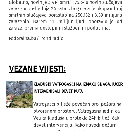
Globalno, novih je 3.914 smrti i 75.646 novih slučajeva
zaraze u posljednja 24 sata, zbog čega je ukupan broj
smrtnih slučajeva porastao na 250.152 i 3.59 milijuna
zaraženih. Barem 1.1. milijun ljudi oporavio je od
zaraze, prema dostupnim službenim podacima.
Federalna.ba/Trend radio
VEZANE VIJESTI:
KLADUŠKI VATROGASCI NA IZMAKU SNAGA, JUČER
INTERVENISALI DEVET PUTA
Vatrogasci bilježe povećan broj požara na
otvorenom prostoru. Vatrogasna jedinica
Velika Kladuša u protekla 24h bilježi čak
devet intervencija. Kako navodi dežurni