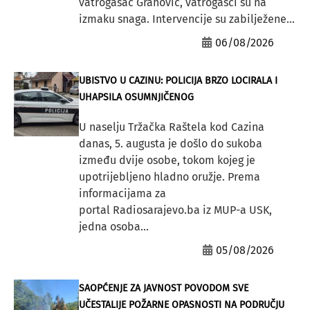
vatrogasac Grahović, vatrogasci su na
izmaku snaga. Intervencije su zabilježene...
06/08/2026
UBISTVO U CAZINU: POLICIJA BRZO LOCIRALA I
UHAPSILA OSUMNJIČENOG
U naselju Tržačka Raštela kod Cazina
danas, 5. augusta je došlo do sukoba
između dvije osobe, tokom kojeg je
upotrijebljeno hladno oružje. Prema
informacijama za
portal Radiosarajevo.ba iz MUP-a USK,
jedna osoba...
05/08/2026
SAOPĆENJE ZA JAVNOST POVODOM SVE
UČESTALIJE POŽARNE OPASNOSTI NA PODRUČJU