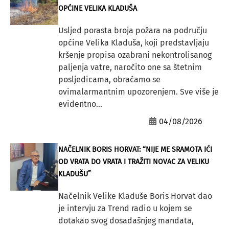
OPĆINE VELIKA KLADUŠA
Usljed porasta broja požara na području
općine Velika Kladuša, koji predstavljaju
kršenje propisa ozabrani nekontrolisanog
paljenja vatre, naročito one sa štetnim
posljedicama, obraćamo se
ovimalarmantnim upozorenjem. Sve više je
evidentno...
04/08/2026
NAČELNIK BORIS HORVAT: “NIJE ME SRAMOTA IĆI
OD VRATA DO VRATA I TRAŽITI NOVAC ZA VELIKU
KLADUŠU”
Načelnik Velike Kladuše Boris Horvat dao
je intervju za Trend radio u kojem se
dotakao svog dosadašnjeg mandata,