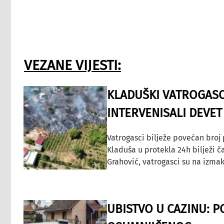
VEZANE VIJESTI:
KLADUŠKI VATROGASC
INTERVENISALI DEVET
Vatrogasci bilježe povećan broj
Kladuša u protekla 24h bilježi č
Grahović, vatrogasci su na izmak
UBISTVO U CAZINU: P