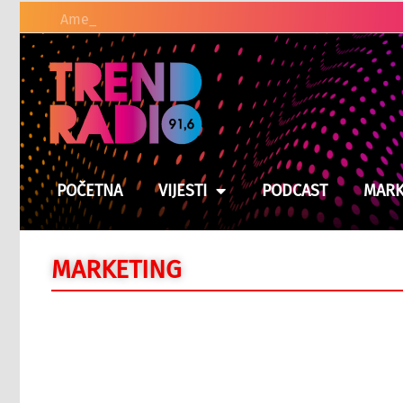
Američki zakonodavci traže o
POČETNA
VIJESTI
PODCAST
MARK
MARKETING