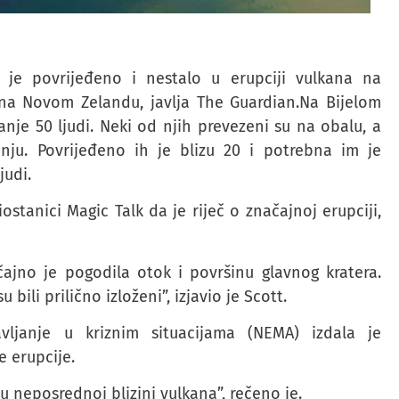
 je povrijeđeno i nestalo u erupciji vulkana na
 na Novom Zelandu, javlja The Guardian.Na Bijelom
nje 50 ljudi. Neki od njih prevezeni su na obalu, a
ju. Povrijeđeno ih je blizu 20 i potrebna im je
judi.
stanici Magic Talk da je riječ o značajnoj erupciji,
ačajno je pogodila otok i površinu glavnog kratera.
bili prilično izloženi”, izjavio je Scott.
vljanje u kriznim situacijama (NEMA) izdala je
 erupcije.
 neposrednoj blizini vulkana”, rečeno je.