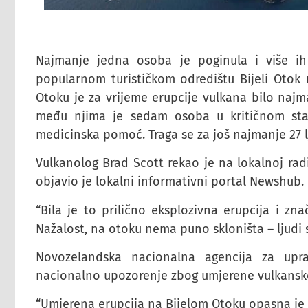
Najmanje jedna osoba je poginula i više ih
popularnom turističkom odredištu Bijeli Otok
Otoku je za vrijeme erupcije vulkana bilo najma
među njima je sedam osoba u kritičnom stan
medicinska pomoć. Traga se za još najmanje 27 l
Vulkanolog Brad Scott rekao je na lokalnoj radio
objavio je lokalni informativni portal Newshub.
“Bila je to prilično eksplozivna erupcija i zn
Nažalost, na otoku nema puno skloništa – ljudi su 
Novozelandska nacionalna agencija za upra
nacionalno upozorenje zbog umjerene vulkanske
“Umjerena erupcija na Bijelom Otoku opasna je u