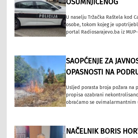
OSUMNJIČENOG
U naselju Tržačka Raštela kod C
osobe, tokom kojeg je upotrijeb
portal Radiosarajevo.ba iz MUP-
SAOPĆENJE ZA JAVNO
OPASNOSTI NA PODRU
Usljed porasta broja požara na p
propisa ozabrani nekontrolisano
obraćamo se ovimalarmantnim up
NAČELNIK BORIS HORV