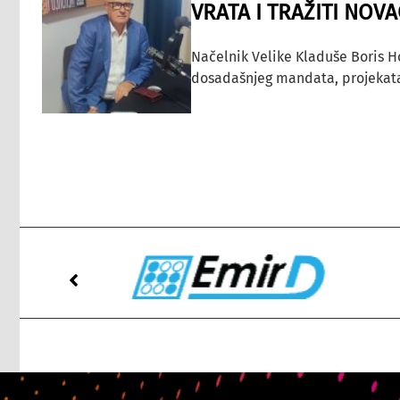
VRATA I TRAŽITI NOV
Načelnik Velike Kladuše Boris H
dosadašnjeg mandata, projekata ko