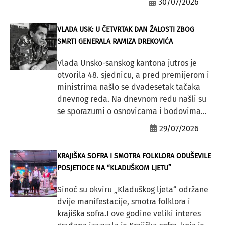
30/07/2026
VLADA USK: U ČETVRTAK DAN ŽALOSTI ZBOG
SMRTI GENERALA RAMIZA DREKOVIĆA
Vlada Unsko-sanskog kantona jutros je
otvorila 48. sjednicu, a pred premijerom i
ministrima našlo se dvadesetak tačaka
dnevnog reda. Na dnevnom redu našli su
se sporazumi o osnovicama i bodovima...
29/07/2026
KRAJIŠKA SOFRA I SMOTRA FOLKLORA ODUŠEVILE
POSJETIOCE NA “KLADUŠKOM LJETU”
Sinoć su okviru „Kladuškog ljeta“ održane
dvije manifestacije, smotra folklora i
krajiška sofra.I ove godine veliki interes