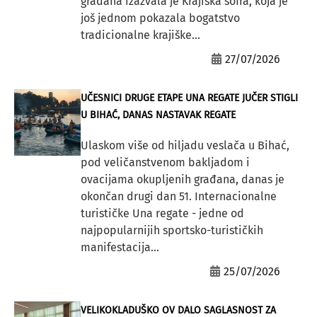
građana izazvala je Krajiška sofra, koja je
još jednom pokazala bogatstvo
tradicionalne krajiške...
27/07/2026
UČESNICI DRUGE ETAPE UNA REGATE JUČER STIGLI
U BIHAĆ, DANAS NASTAVAK REGATE
Ulaskom više od hiljadu veslača u Bihać,
pod veličanstvenom bakljadom i
ovacijama okupljenih građana, danas je
okončan drugi dan 51. Internacionalne
turističke Una regate - jedne od
najpopularnijih sportsko-turističkih
manifestacija...
25/07/2026
VELIKOKLADUŠKO OV DALO SAGLASNOST ZA