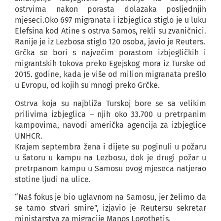
ostrvima nakon porasta dolazaka posljednjih
mjeseci.Oko 697 migranata i izbjeglica stiglo je u luku
Elefsina kod Atine s ostrva Samos, rekli su zvaničnici.
Ranije je iz Lezbosa stiglo 120 osoba, javio je Reuters.
Grčka se bori s najvećim porastom izbjegličkih i
migrantskih tokova preko Egejskog mora iz Turske od
2015. godine, kada je više od milion migranata prešlo
u Evropu, od kojih su mnogi preko Grčke.
Ostrva koja su najbliža Turskoj bore se sa velikim
prilivima izbjeglica – njih oko 33.700 u pretrpanim
kampovima, navodi američka agencija za izbjeglice
UNHCR.
Krajem septembra žena i dijete su poginuli u požaru
u šatoru u kampu na Lezbosu, dok je drugi požar u
pretrpanom kampu u Samosu ovog mjeseca natjerao
stotine ljudi na ulice.
“Naš fokus je bio uglavnom na Samosu, jer želimo da
se tamo stvari smire”, izjavio je Reutersu sekretar
ministarstva za migracije Manos Logothetis.