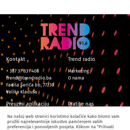
Kontakt
Trend radio
+ 387 37 831 408
Marketing
trend@trendradio.ba
O nama
Fadila Šeriča bb, 77230
Velika Kladuša
Preuzmi aplikaciju
Pratite nas
Na našoj web stranici koristimo kolačiće kako bismo vam
pružili najrelevantnije iskustvo pamćenjem vaših
preferencija i ponovljenih posjeta. Klikom na “Prihvati