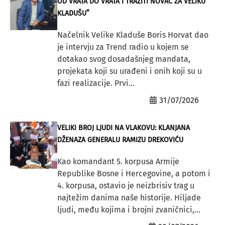
OD VRATA DO VRATA I TRAŽITI NOVAC ZA VELIKU
KLADUŠU”
Načelnik Velike Kladuše Boris Horvat dao
je intervju za Trend radio u kojem se
dotakao svog dosadašnjeg mandata,
projekata koji su urađeni i onih koji su u
fazi realizacije. Prvi...
31/07/2026
VELIKI BROJ LJUDI NA VLAKOVU: KLANJANA
DŽENAZA GENERALU RAMIZU DREKOVIĆU
Kao komandant 5. korpusa Armije
Republike Bosne i Hercegovine, a potom i
4. korpusa, ostavio je neizbrisiv trag u
najtežim danima naše historije. Hiljade
ljudi, među kojima i brojni zvaničnici,...