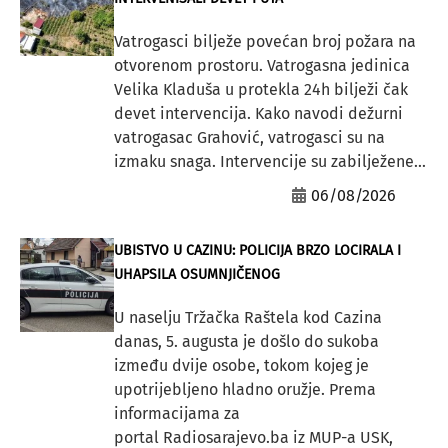
Vatrogasci bilježe povećan broj požara na
otvorenom prostoru. Vatrogasna jedinica
Velika Kladuša u protekla 24h bilježi čak
devet intervencija. Kako navodi dežurni
vatrogasac Grahović, vatrogasci su na
izmaku snaga. Intervencije su zabilježene...
06/08/2026
UBISTVO U CAZINU: POLICIJA BRZO LOCIRALA I
UHAPSILA OSUMNJIČENOG
U naselju Tržačka Raštela kod Cazina
danas, 5. augusta je došlo do sukoba
između dvije osobe, tokom kojeg je
upotrijebljeno hladno oružje. Prema
informacijama za
portal Radiosarajevo.ba iz MUP-a USK,