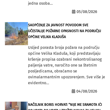
jedna osoba...
05/08/2026
SAOPĆENJE ZA JAVNOST POVODOM SVE
UČESTALIJE POŽARNE OPASNOSTI NA PODRUČJU
OPĆINE VELIKA KLADUŠA
Usljed porasta broja požara na području
općine Velika Kladuša, koji predstavljaju
kršenje propisa ozabrani nekontrolisanog
paljenja vatre, naročito one sa štetnim
posljedicama, obraćamo se
ovimalarmantnim upozorenjem. Sve više je
evidentno...
04/08/2026
NAČELNIK BORIS HORVAT: “NIJE ME SRAMOTA IĆI