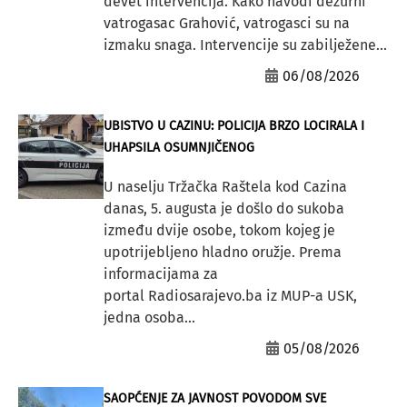
devet intervencija. Kako navodi dežurni
vatrogasac Grahović, vatrogasci su na
izmaku snaga. Intervencije su zabilježene...
06/08/2026
UBISTVO U CAZINU: POLICIJA BRZO LOCIRALA I
UHAPSILA OSUMNJIČENOG
U naselju Tržačka Raštela kod Cazina
danas, 5. augusta je došlo do sukoba
između dvije osobe, tokom kojeg je
upotrijebljeno hladno oružje. Prema
informacijama za
portal Radiosarajevo.ba iz MUP-a USK,
jedna osoba...
05/08/2026
SAOPĆENJE ZA JAVNOST POVODOM SVE