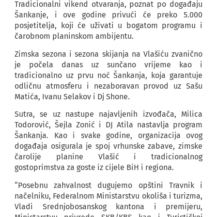
Tradicionalni vikend otvaranja, poznat po događaju
Šankanje, i ove godine privući će preko 5.000
posjetitelja, koji će uživati u bogatom programu i
čarobnom planinskom ambijentu.
Zimska sezona i sezona skijanja na Vlašiću zvanično
je počela danas uz sunčano vrijeme kao i
tradicionalno uz prvu noć Šankanja, koja garantuje
odličnu atmosferu i nezaboravan provod uz Sašu
Matića, Ivanu Selakov i Dj Shone.
Sutra, se uz nastupe najavljenih izvođača, Milica
Todorović, Šejla Zonić i DJ Atila nastavlja program
Šankanja. Kao i svake godine, organizacija ovog
događaja osigurala je spoj vrhunske zabave, zimske
čarolije planine Vlašić i tradicionalnog
gostoprimstva za goste iz cijele BiH i regiona.
“Posebnu zahvalnost dugujemo opštini Travnik i
načelniku, Federalnom Ministarstvu okoliša i turizma,
Vladi Srednjobosanskog kantona i premijeru,