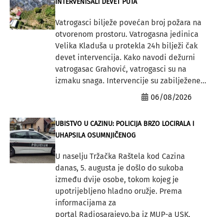
INTERVENISALI DEVET PUTA
Vatrogasci bilježe povećan broj požara na
otvorenom prostoru. Vatrogasna jedinica
Velika Kladuša u protekla 24h bilježi čak
devet intervencija. Kako navodi dežurni
vatrogasac Grahović, vatrogasci su na
izmaku snaga. Intervencije su zabilježene...
06/08/2026
UBISTVO U CAZINU: POLICIJA BRZO LOCIRALA I
UHAPSILA OSUMNJIČENOG
U naselju Tržačka Raštela kod Cazina
danas, 5. augusta je došlo do sukoba
između dvije osobe, tokom kojeg je
upotrijebljeno hladno oružje. Prema
informacijama za
portal Radiosarajevo.ba iz MUP-a USK,