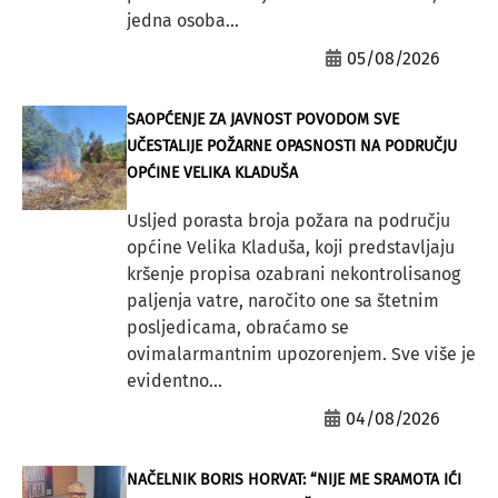
jedna osoba...
05/08/2026
SAOPĆENJE ZA JAVNOST POVODOM SVE
UČESTALIJE POŽARNE OPASNOSTI NA PODRUČJU
OPĆINE VELIKA KLADUŠA
Usljed porasta broja požara na području
općine Velika Kladuša, koji predstavljaju
kršenje propisa ozabrani nekontrolisanog
paljenja vatre, naročito one sa štetnim
posljedicama, obraćamo se
ovimalarmantnim upozorenjem. Sve više je
evidentno...
04/08/2026
NAČELNIK BORIS HORVAT: “NIJE ME SRAMOTA IĆI