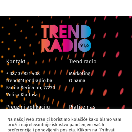
Kontakt
Trend radio
+ 387 37 831 408
Marketing
trend@trendradio.ba
O nama
Fadila Šeriča bb, 77230
Velika Kladuša
Preuzmi aplikaciju
Pratite nas
Na našoj web stranici koristimo kolačiće kako bismo vam
pružili najrelevantnije iskustvo pamćenjem vaših
preferencija i ponovljenih posjeta. Klikom na “Prihvati