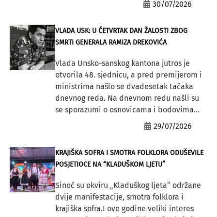
30/07/2026
VLADA USK: U ČETVRTAK DAN ŽALOSTI ZBOG
SMRTI GENERALA RAMIZA DREKOVIĆA
Vlada Unsko-sanskog kantona jutros je
otvorila 48. sjednicu, a pred premijerom i
ministrima našlo se dvadesetak tačaka
dnevnog reda. Na dnevnom redu našli su
se sporazumi o osnovicama i bodovima...
29/07/2026
KRAJIŠKA SOFRA I SMOTRA FOLKLORA ODUŠEVILE
POSJETIOCE NA “KLADUŠKOM LJETU”
Sinoć su okviru „Kladuškog ljeta“ održane
dvije manifestacije, smotra folklora i
krajiška sofra.I ove godine veliki interes