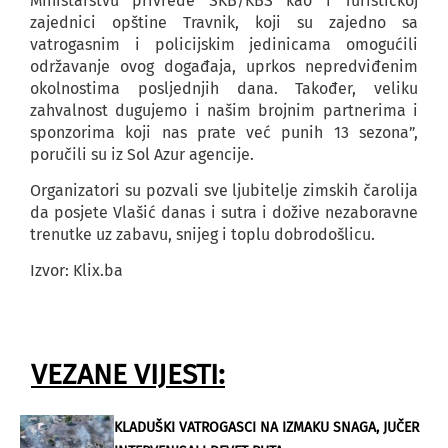
Ministarstvu privrede SKB/KBS kao i Turističkoj
zajednici opštine Travnik, koji su zajedno sa
vatrogasnim i policijskim jedinicama omogućili
održavanje ovog događaja, uprkos nepredviđenim
okolnostima posljednjih dana. Također, veliku
zahvalnost dugujemo i našim brojnim partnerima i
sponzorima koji nas prate već punih 13 sezona”,
poručili su iz Sol Azur agencije.
Organizatori su pozvali sve ljubitelje zimskih čarolija
da posjete Vlašić danas i sutra i dožive nezaboravne
trenutke uz zabavu, snijeg i toplu dobrodošlicu.
Izvor: Klix.ba
VEZANE VIJESTI:
KLADUŠKI VATROGASCI NA IZMAKU SNAGA, JUČER