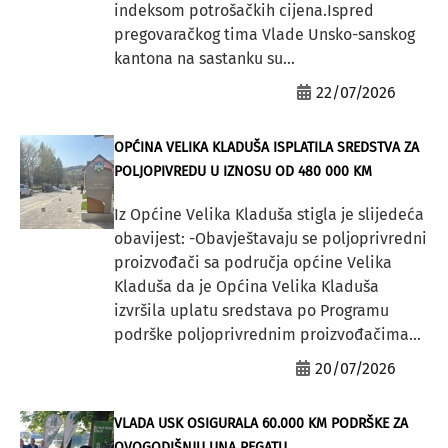
indeksom potrošačkih cijena.Ispred
pregovaračkog tima Vlade Unsko-sanskog
kantona na sastanku su...
22/07/2026
OPĆINA VELIKA KLADUŠA ISPLATILA SREDSTVA ZA
POLJOPIVREDU U IZNOSU OD 480 000 KM
Iz Općine Velika Kladuša stigla je slijedeća
obavijest: -Obavještavaju se poljoprivredni
proizvođači sa područja općine Velika
Kladuša da je Općina Velika Kladuša
izvršila uplatu sredstava po Programu
podrške poljoprivrednim proizvođačima...
20/07/2026
VLADA USK OSIGURALA 60.000 KM PODRŠKE ZA
OVOGODIŠNJU UNA REGATU