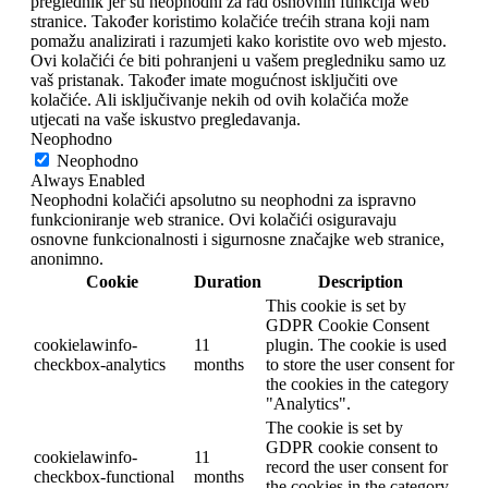
preglednik jer su neophodni za rad osnovnih funkcija web
stranice. Također koristimo kolačiće trećih strana koji nam
pomažu analizirati i razumjeti kako koristite ovo web mjesto.
Ovi kolačići će biti pohranjeni u vašem pregledniku samo uz
vaš pristanak. Također imate mogućnost isključiti ove
kolačiće. Ali isključivanje nekih od ovih kolačića može
utjecati na vaše iskustvo pregledavanja.
Neophodno
Neophodno
Always Enabled
Neophodni kolačići apsolutno su neophodni za ispravno
funkcioniranje web stranice. Ovi kolačići osiguravaju
osnovne funkcionalnosti i sigurnosne značajke web stranice,
anonimno.
Cookie
Duration
Description
This cookie is set by
GDPR Cookie Consent
cookielawinfo-
11
plugin. The cookie is used
checkbox-analytics
months
to store the user consent for
the cookies in the category
"Analytics".
The cookie is set by
GDPR cookie consent to
cookielawinfo-
11
record the user consent for
checkbox-functional
months
the cookies in the category