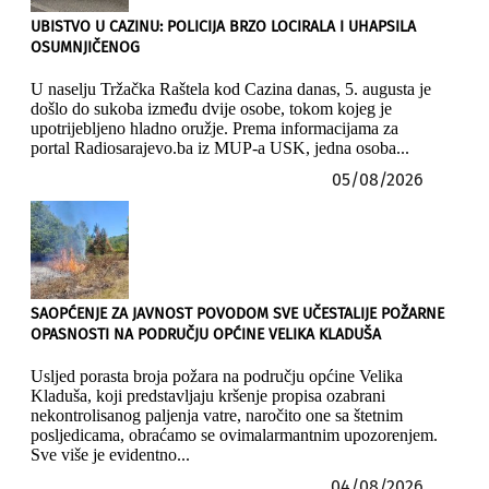
UBISTVO U CAZINU: POLICIJA BRZO LOCIRALA I UHAPSILA
OSUMNJIČENOG
U naselju Tržačka Raštela kod Cazina danas, 5. augusta je
došlo do sukoba između dvije osobe, tokom kojeg je
upotrijebljeno hladno oružje. Prema informacijama za
portal Radiosarajevo.ba iz MUP-a USK, jedna osoba...
05/08/2026
SAOPĆENJE ZA JAVNOST POVODOM SVE UČESTALIJE POŽARNE
OPASNOSTI NA PODRUČJU OPĆINE VELIKA KLADUŠA
Usljed porasta broja požara na području općine Velika
Kladuša, koji predstavljaju kršenje propisa ozabrani
nekontrolisanog paljenja vatre, naročito one sa štetnim
posljedicama, obraćamo se ovimalarmantnim upozorenjem.
Sve više je evidentno...
04/08/2026