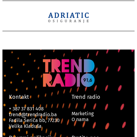
Kontakt
Trend radio
+ 387 37 831 408
Marketing
trend@trendradio.ba
O nama
Fadila Šeriča bb, 77230
Velika Kladuša