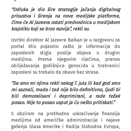
“Odluka je dio šire strategije jačanja digitalnog
prisustva i širenja na nove medijske platforme,
čime će Al Jazeera ostati predvodnica u medijskom
krajoliku koji se brzo razvija”, rekli su.
Izvršni direktor Al Jazeere Balkan je u razgovoru za
portal Klix pojasnio zašto je informacija do
zaposlenih stigla poslije objava u drugim
medijima. Prema njegovim riječima, prenos
obilježavanja godišnjice genocida u Srebrenici
zaposleni su trebalo da obave bez stresa.
“Da smo mi njima rekli nekog 7. jula ili kad god smo
mi saznali, mada i tad nije bilo definitivno, ljudi bi
bili demoralisani i deprimirani, a rade težak
posao. Nije to posao usput ja ću nešto pritiskati.”
S obzirom na prethodno uskraćivanje finansija
medijima od američke administracije i najave
gašenja Glasa Amerike i Radija Slobodna Evropa,