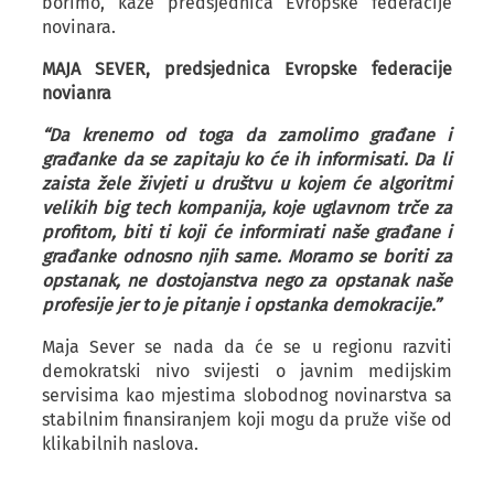
borimo, kaže predsjednica Evropske federacije
novinara.
МАЈА SEVER, predsjednica Evropske federacije
novianra
“Da krenemo od toga da zamolimo građane i
građanke da se zapitaju ko će ih informisati. Da li
zaista žele živjeti u društvu u kojem će algoritmi
velikih big tech kompanija, koje uglavnom trče za
profitom, biti ti koji će informirati naše građane i
građanke odnosno njih same. Moramo se boriti za
opstanak, ne dostojanstva nego za opstanak naše
profesije jer to je pitanje i opstanka demokracije.”
Maja Sever se nada da će se u regionu razviti
demokratski nivo svijesti o javnim medijskim
servisima kao mjestima slobodnog novinarstva sa
stabilnim finansiranjem koji mogu da pruže više od
klikabilnih naslova.