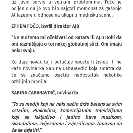
uz javni servis u velikim problemima, Fočo je
ocijenio da je ovo bio najgori momenat za gašenje
Al Jazeere u odnosu na ukupnu medijsku scenu.
ЕFHEM FOČO, izvrši direktor AJB
“Ne možemo mi očekivati od Katara ili AJ u Dohi da
oni razmišljaju o toj nekoj globalnoj slici. Oni imaju
neku svoju.
Ko daje novac taj i odlučuje hoćete li živjeti ili ne
kaže novinarka Sabina Čabaravdić koja smatra da
će se značajno osjetiti nedostatak nekoliko
ozbiljnih medija.
SABINA ČABARAVDIĆ, novinarka
“To su mediji koji na neki način drže balans sa svim
ostalim, Pinkovima, komercijalnim televizijama
koji se isključivo i jedino bave muzikom,
skandalima, zvijezdama i zvjezdicama. Naravno da
će se osjetiti.”