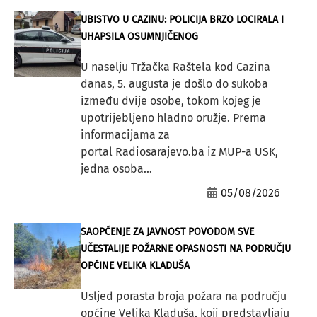
UBISTVO U CAZINU: POLICIJA BRZO LOCIRALA I
UHAPSILA OSUMNJIČENOG
U naselju Tržačka Raštela kod Cazina
danas, 5. augusta je došlo do sukoba
između dvije osobe, tokom kojeg je
upotrijebljeno hladno oružje. Prema
informacijama za
portal Radiosarajevo.ba iz MUP-a USK,
jedna osoba...
05/08/2026
SAOPĆENJE ZA JAVNOST POVODOM SVE
UČESTALIJE POŽARNE OPASNOSTI NA PODRUČJU
OPĆINE VELIKA KLADUŠA
Usljed porasta broja požara na području
općine Velika Kladuša, koji predstavljaju