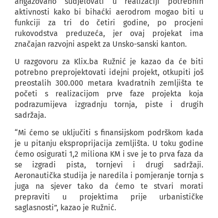
angažovano sudjelovati u realizaciji potrebnih
aktivnosti kako bi bihaćki aerodrom mogao biti u
funkciji za tri do četiri godine, po procjeni
rukovodstva preduzeća, jer ovaj projekat ima
značajan razvojni aspekt za Unsko-sanski kanton.
U razgovoru za Klix.ba Ružnić je kazao da će biti
potrebno preprojektovati idejni projekt, otkupiti još
preostalih 300.000 metara kvadratnih zemljišta te
početi s realizacijom prve faze projekta koja
podrazumijeva izgradnju tornja, piste i drugih
sadržaja.
“Mi ćemo se uključiti s finansijskom podrškom kada
je u pitanju eksproprijacija zemljišta. U toku godine
ćemo osigurati 1,2 miliona KM i sve je to prva faza da
se izgradi pista, tornjevi i drugi sadržaji.
Aeronautička studija je naredila i pomjeranje tornja s
juga na sjever tako da ćemo te stvari morati
prepraviti u projektima prije urbanističke
saglasnosti”, kazao je Ružnić.