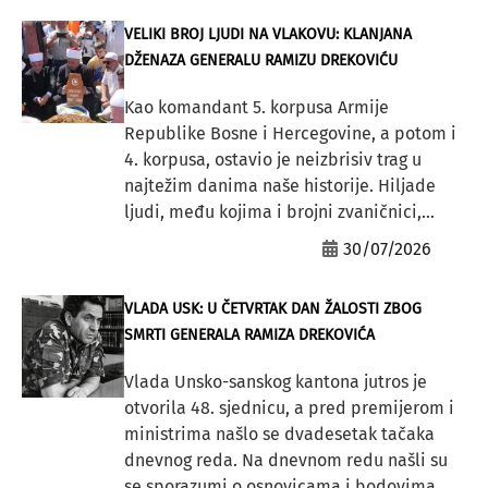
VELIKI BROJ LJUDI NA VLAKOVU: KLANJANA
DŽENAZA GENERALU RAMIZU DREKOVIĆU
Kao komandant 5. korpusa Armije
Republike Bosne i Hercegovine, a potom i
4. korpusa, ostavio je neizbrisiv trag u
najtežim danima naše historije. Hiljade
ljudi, među kojima i brojni zvaničnici,...
30/07/2026
VLADA USK: U ČETVRTAK DAN ŽALOSTI ZBOG
SMRTI GENERALA RAMIZA DREKOVIĆA
Vlada Unsko-sanskog kantona jutros je
otvorila 48. sjednicu, a pred premijerom i
ministrima našlo se dvadesetak tačaka
dnevnog reda. Na dnevnom redu našli su
se sporazumi o osnovicama i bodovima...