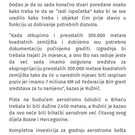
Dodao je da su sada konačno stvari poredane onako
kako treba te da se “radi ispočetka” kako bi se sve
uradilo kako treba i objekat čim prije stavio u
funkciju uz dobivanje potrebnih dozvola.
“Kada otkupimo i preostalih 300.000 metara
kvadratnih zemljišta i dobijemo svu potrebno
dokumentaciju počinjemo graditi. Izgradnja bi
trebala trajati 24 mjeseca, a ono što nas raduje jeste
da već sada imamo osigurana sredstva za
eksproprijaciju preostalih 300.000 metara kvadratnih
zemljišta tako da će u narednih mjesec biti raspisan
poziv jer imamo 7 miliona KM od Federacije BiH grant
sredstava za tu namjenu”, kazao je Ružnić.
Pista na budućem aerodromu Golubić u Bihaću
trebala bi biti dužine 2.450 metara, a Ružnić je kazao
da ovo neće biti bihaćki aerodrom već čitavog ovog
dijela Bosne i Hercegovine.
Kompletna investicija za gradnju aerodroma košta