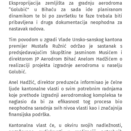
Eksproprijacija zemljišta za gradnju aerodroma
“Golubić” u Bihaću za sada ide planiranom
dinamikom te bi po završetku te faze trebala biti
pribavljena i druga dokumentacija neophodna za
nastavak radova.
Tim povodom u zgradi Vlade Unsko-sanskog kantona
premijer Mustafa Ružnić održao je sastanak s
predsjedavajućim Skupštine Jasminom Musićem i
direktorom JP Aerodrom Bihać Anelom Hadžićem o
realizaciji projekta izgradnje aerodroma u naselju
Golubić.
Anel Hadžić, direktor preduzeća informisao je čelne
ljude kantonalne vlasti o svim potrebnim radnjama
koje prethode izgradnji aerodromskog kompleksa te
naglasio da bi za efikasnost tog procesa bio
neophodna saradnja svih nivoa vlasti kao i značajnija
finansijska podrška.
Kantonalna vlast će, u okviru svojih nadležnosti,