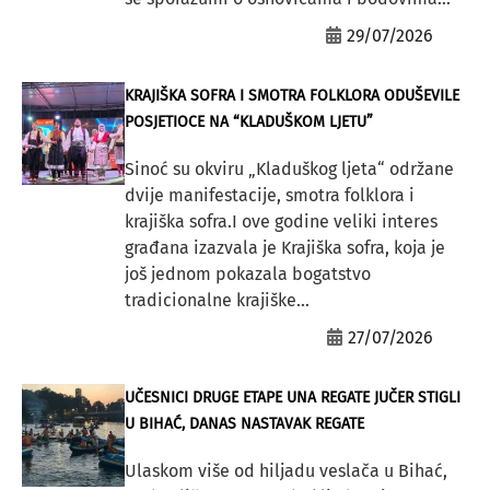
29/07/2026
KRAJIŠKA SOFRA I SMOTRA FOLKLORA ODUŠEVILE
POSJETIOCE NA “KLADUŠKOM LJETU”
Sinoć su okviru „Kladuškog ljeta“ održane
dvije manifestacije, smotra folklora i
krajiška sofra.I ove godine veliki interes
građana izazvala je Krajiška sofra, koja je
još jednom pokazala bogatstvo
tradicionalne krajiške...
27/07/2026
UČESNICI DRUGE ETAPE UNA REGATE JUČER STIGLI
U BIHAĆ, DANAS NASTAVAK REGATE
Ulaskom više od hiljadu veslača u Bihać,