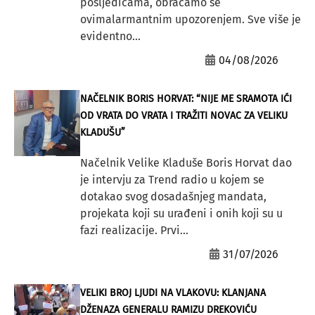
posljedicama, obraćamo se
ovimalarmantnim upozorenjem. Sve više je
evidentno...
04/08/2026
NAČELNIK BORIS HORVAT: “NIJE ME SRAMOTA IĆI
OD VRATA DO VRATA I TRAŽITI NOVAC ZA VELIKU
KLADUŠU”
Načelnik Velike Kladuše Boris Horvat dao
je intervju za Trend radio u kojem se
dotakao svog dosadašnjeg mandata,
projekata koji su urađeni i onih koji su u
fazi realizacije. Prvi...
31/07/2026
VELIKI BROJ LJUDI NA VLAKOVU: KLANJANA
DŽENAZA GENERALU RAMIZU DREKOVIĆU