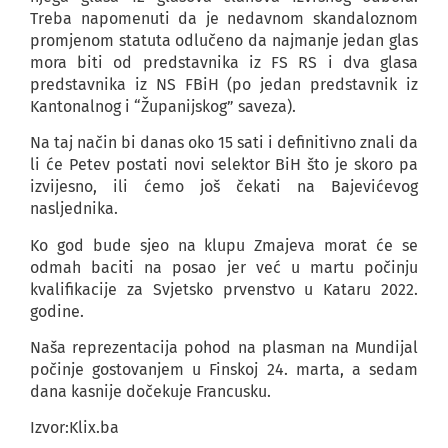
Treba napomenuti da je nedavnom skandaloznom
promjenom statuta odlučeno da najmanje jedan glas
mora biti od predstavnika iz FS RS i dva glasa
predstavnika iz NS FBiH (po jedan predstavnik iz
Kantonalnog i “Županijskog” saveza).
Na taj način bi danas oko 15 sati i definitivno znali da
li će Petev postati novi selektor BiH što je skoro pa
izvijesno, ili ćemo još čekati na Bajevićevog
nasljednika.
Ko god bude sjeo na klupu Zmajeva morat će se
odmah baciti na posao jer već u martu počinju
kvalifikacije za Svjetsko prvenstvo u Kataru 2022.
godine.
Naša reprezentacija pohod na plasman na Mundijal
počinje gostovanjem u Finskoj 24. marta, a sedam
dana kasnije dočekuje Francusku.
Izvor:Klix.ba