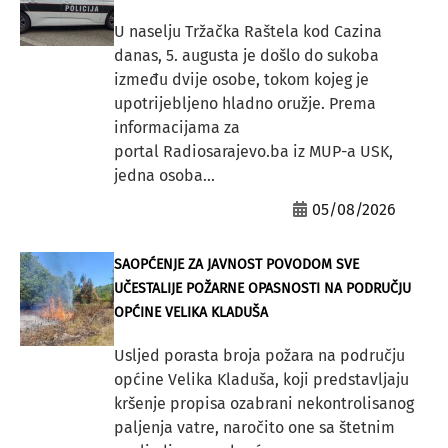
U naselju Tržačka Raštela kod Cazina
danas, 5. augusta je došlo do sukoba
između dvije osobe, tokom kojeg je
upotrijebljeno hladno oružje. Prema
informacijama za
portal Radiosarajevo.ba iz MUP-a USK,
jedna osoba...
05/08/2026
SAOPĆENJE ZA JAVNOST POVODOM SVE
UČESTALIJE POŽARNE OPASNOSTI NA PODRUČJU
OPĆINE VELIKA KLADUŠA
Usljed porasta broja požara na području
općine Velika Kladuša, koji predstavljaju
kršenje propisa ozabrani nekontrolisanog
paljenja vatre, naročito one sa štetnim