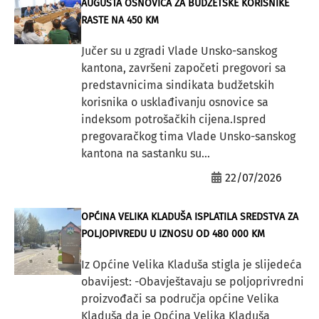
AUGUSTA OSNOVICA ZA BUDŽETSKE KORISNIKE
RASTE NA 450 KM
Jučer su u zgradi Vlade Unsko-sanskog
kantona, završeni započeti pregovori sa
predstavnicima sindikata budžetskih
korisnika o usklađivanju osnovice sa
indeksom potrošačkih cijena.Ispred
pregovaračkog tima Vlade Unsko-sanskog
kantona na sastanku su...
22/07/2026
OPĆINA VELIKA KLADUŠA ISPLATILA SREDSTVA ZA
POLJOPIVREDU U IZNOSU OD 480 000 KM
Iz Općine Velika Kladuša stigla je slijedeća
obavijest: -Obavještavaju se poljoprivredni
proizvođači sa područja općine Velika
Kladuša da je Općina Velika Kladuša