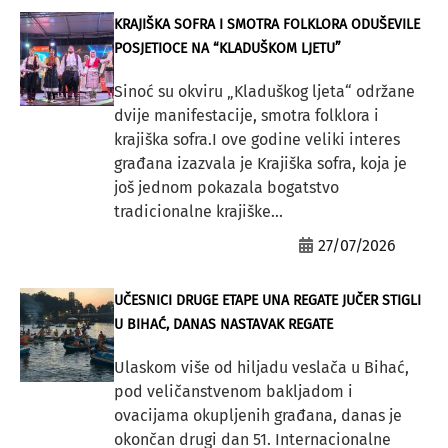
KRAJIŠKA SOFRA I SMOTRA FOLKLORA ODUŠEVILE
POSJETIOCE NA “KLADUŠKOM LJETU”
Sinoć su okviru „Kladuškog ljeta“ održane
dvije manifestacije, smotra folklora i
krajiška sofra.I ove godine veliki interes
građana izazvala je Krajiška sofra, koja je
još jednom pokazala bogatstvo
tradicionalne krajiške...
27/07/2026
UČESNICI DRUGE ETAPE UNA REGATE JUČER STIGLI
U BIHAĆ, DANAS NASTAVAK REGATE
Ulaskom više od hiljadu veslača u Bihać,
pod veličanstvenom bakljadom i
ovacijama okupljenih građana, danas je
okončan drugi dan 51. Internacionalne