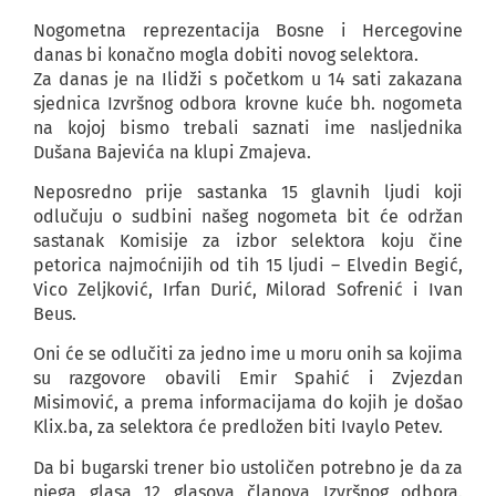
Nogometna reprezentacija Bosne i Hercegovine
danas bi konačno mogla dobiti novog selektora.
Za danas je na Ilidži s početkom u 14 sati zakazana
sjednica Izvršnog odbora krovne kuće bh. nogometa
na kojoj bismo trebali saznati ime nasljednika
Dušana Bajevića na klupi Zmajeva.
Neposredno prije sastanka 15 glavnih ljudi koji
odlučuju o sudbini našeg nogometa bit će održan
sastanak Komisije za izbor selektora koju čine
petorica najmoćnijih od tih 15 ljudi – Elvedin Begić,
Vico Zeljković, Irfan Durić, Milorad Sofrenić i Ivan
Beus.
Oni će se odlučiti za jedno ime u moru onih sa kojima
su razgovore obavili Emir Spahić i Zvjezdan
Misimović, a prema informacijama do kojih je došao
Klix.ba, za selektora će predložen biti Ivaylo Petev.
Da bi bugarski trener bio ustoličen potrebno je da za
njega glasa 12 glasova članova Izvršnog odbora.