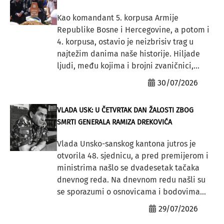
Kao komandant 5. korpusa Armije
Republike Bosne i Hercegovine, a potom i
4. korpusa, ostavio je neizbrisiv trag u
najtežim danima naše historije. Hiljade
ljudi, među kojima i brojni zvaničnici,...
30/07/2026
VLADA USK: U ČETVRTAK DAN ŽALOSTI ZBOG
SMRTI GENERALA RAMIZA DREKOVIĆA
Vlada Unsko-sanskog kantona jutros je
otvorila 48. sjednicu, a pred premijerom i
ministrima našlo se dvadesetak tačaka
dnevnog reda. Na dnevnom redu našli su
se sporazumi o osnovicama i bodovima...
29/07/2026