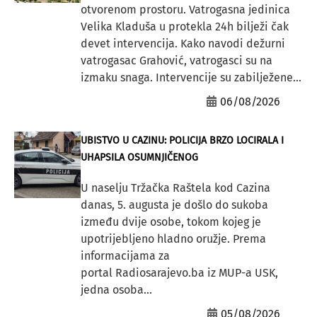
otvorenom prostoru. Vatrogasna jedinica
Velika Kladuša u protekla 24h bilježi čak
devet intervencija. Kako navodi dežurni
vatrogasac Grahović, vatrogasci su na
izmaku snaga. Intervencije su zabilježene...
06/08/2026
UBISTVO U CAZINU: POLICIJA BRZO LOCIRALA I
UHAPSILA OSUMNJIČENOG
U naselju Tržačka Raštela kod Cazina
danas, 5. augusta je došlo do sukoba
između dvije osobe, tokom kojeg je
upotrijebljeno hladno oružje. Prema
informacijama za
portal Radiosarajevo.ba iz MUP-a USK,
jedna osoba...
05/08/2026