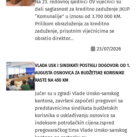
Na 23. redovnoj sjednici OV vijećnici su
dali saglasnost za kreditno zaduženje JKUP
“Komunalije” u iznosu od 3.700 000 KM.
Prilikom obrazloženja za kreditno
zaduženje, prisutnim vijećnicima se
obratio direktor...
23/07/2026
VLADA USK I SINDIKATI POSTIGLI DOGOVOR: OD 1.
AUGUSTA OSNOVICA ZA BUDŽETSKE KORISNIKE
RASTE NA 450 KM
Jučer su u zgradi Vlade Unsko-sanskog
kantona, završeni započeti pregovori sa
predstavnicima sindikata budžetskih
korisnika o usklađivanju osnovice sa
indeksom potrošačkih cijena.Ispred
pregovaračkog tima Vlade Unsko-sanskog