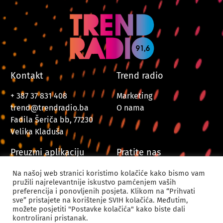
Kontakt
Trend radio
+ 387 37 831 408
Marketing
trend@trendradio.ba
O nama
Fadila Šeriča bb, 77230
Velika Kladuša
Preuzmi aplikaciju
Pratite nas
Na našoj web stranici koristimo kolačiće kako bismo vam
pružili najrelevantnije iskustvo pamćenjem vaših
preferencija i ponovljenih posjeta. Klikom na “Prihvati
sve” pristajete na korištenje SVIH kolačića. Međutim,
možete posjetiti "Postavke kolačića" kako biste dali
kontrolirani pristanak.