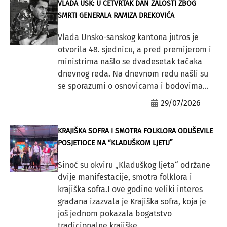
VLADA USK: U ČETVRTAK DAN ŽALOSTI ZBOG
SMRTI GENERALA RAMIZA DREKOVIĆA
Vlada Unsko-sanskog kantona jutros je
otvorila 48. sjednicu, a pred premijerom i
ministrima našlo se dvadesetak tačaka
dnevnog reda. Na dnevnom redu našli su
se sporazumi o osnovicama i bodovima...
29/07/2026
KRAJIŠKA SOFRA I SMOTRA FOLKLORA ODUŠEVILE
POSJETIOCE NA “KLADUŠKOM LJETU”
Sinoć su okviru „Kladuškog ljeta“ održane
dvije manifestacije, smotra folklora i
krajiška sofra.I ove godine veliki interes
građana izazvala je Krajiška sofra, koja je
još jednom pokazala bogatstvo
tradicionalne krajiške...